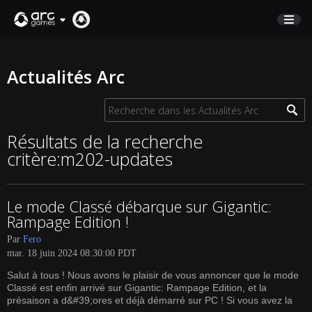
BOUTIQUE
Actualités Arc
SUPPORT
Connexion
Résultats de la recherche
critère:m202-updates
English
Deutsch
Le mode Classé débarque sur Gigantic:
Français
Rampage Edition !
Italiano
Par
Fero
Pусский
mar. 18 juin 2024 08:30:00 PDT
Español
Salut à tous ! Nous avons le plaisir de vous annoncer que le mode
Classé est enfin arrivé sur Gigantic: Rampage Edition, et la
présaison a d&#39;ores et déjà démarré sur PC ! Si vous avez la