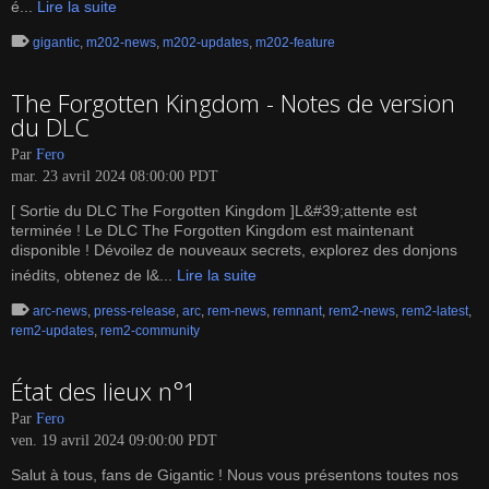
é...
Lire la suite
gigantic
,
m202-news
,
m202-updates
,
m202-feature
The Forgotten Kingdom - Notes de version
du DLC
Par
Fero
mar. 23 avril 2024 08:00:00 PDT
[ Sortie du DLC The Forgotten Kingdom ]L&#39;attente est
terminée ! Le DLC The Forgotten Kingdom est maintenant
disponible ! Dévoilez de nouveaux secrets, explorez des donjons
inédits, obtenez de l&...
Lire la suite
arc-news
,
press-release
,
arc
,
rem-news
,
remnant
,
rem2-news
,
rem2-latest
,
rem2-updates
,
rem2-community
État des lieux n°1
Par
Fero
ven. 19 avril 2024 09:00:00 PDT
Salut à tous, fans de Gigantic ! Nous vous présentons toutes nos