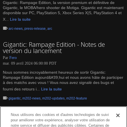
Gigantic: Rampage Edition, la version premium et définitive de
Gigantic, le MOBA/hero shooter de Motiga. Gigantic est maintenant
disponible sur PC, PlayStation 5, Xbox Series X|S, PlayStation 4 et
X...
Lire la suite
arc-news
,
press-release
,
arc
Gigantic: Rampage Edition - Notes de
version du lancement
Par
Fero
mar. 09 avril 2024 06:00:00 PDT
Nous sommes incroyablement heureux de sortir Gigantic:
Rampage Edition aujourd&#39;hui et nous avons hâte de participer
à des matchs avec vous ! Vous nous avez signalé des bugs et
fourni des retours i...
Lire la suite
gigantic
,
m202-news
,
m202-updates
,
m202-feature
Nous utilisons des cookies et d'autres technologies de suivi
pour améliorer votre expérience, analyser votre utilisation de
notre service et diffuser des publicités ciblées. Certaines de