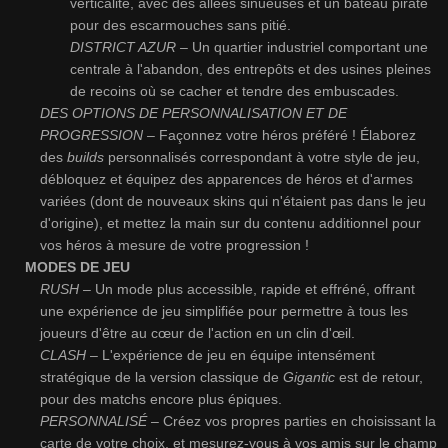
verticalité, avec des allées sinueuses et un bateau pirate
pour des escarmouches sans pitié.
DISTRICT AZUR –
Un quartier industriel comportant une
centrale à l'abandon, des entrepôts et des usines pleines
de recoins où se cacher et tendre des embuscades.
DES OPTIONS DE PERSONNALISATION ET DE
PROGRESSION –
Façonnez votre héros préféré ! Élaborez
des
builds
personnalisés correspondant à votre style de jeu,
débloquez et équipez des apparences de héros et d'armes
variées (dont de nouveaux skins qui n'étaient pas dans le jeu
d'origine), et mettez la main sur du contenu additionnel pour
vos héros à mesure de votre progression !
MODES DE JEU
RUSH
– Un mode plus accessible, rapide et effréné, offrant
une expérience de jeu simplifiée pour permettre à tous les
joueurs d'être au cœur de l'action en un clin d'œil.
CLASH
– L'expérience de jeu en équipe intensément
stratégique de la version classique de
Gigantic
est de retour,
pour des matchs encore plus épiques.
PERSONNALISÉ
– Créez vos propres parties en choisissant la
carte de votre choix, et mesurez-vous à vos amis sur le champ