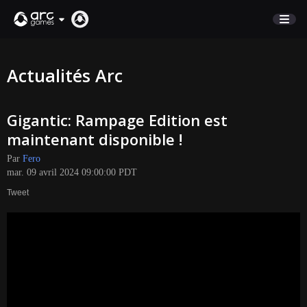
BOUTIQUE
Actualités Arc
SUPPORT
Gigantic: Rampage Edition est
Connexion
maintenant disponible !
Par
Fero
English
mar. 09 avril 2024 09:00:00 PDT
Deutsch
Tweet
Français
Italiano
Pусский
Español