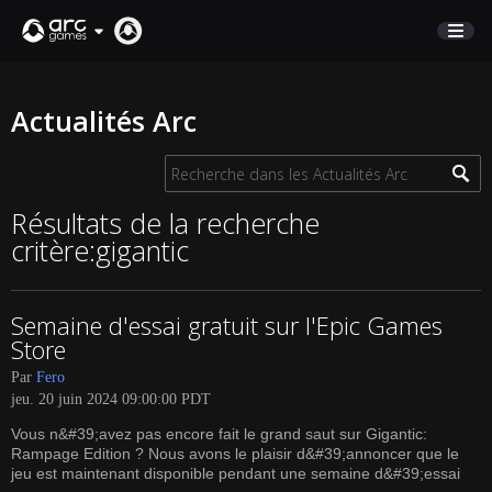
BOUTIQUE
Actualités Arc
SUPPORT
Connexion
Résultats de la recherche
critère:gigantic
English
Deutsch
Semaine d'essai gratuit sur l'Epic Games
Français
Store
Italiano
Par
Fero
Pусский
jeu. 20 juin 2024 09:00:00 PDT
Español
Vous n&#39;avez pas encore fait le grand saut sur Gigantic:
Rampage Edition ? Nous avons le plaisir d&#39;annoncer que le
jeu est maintenant disponible pendant une semaine d&#39;essai