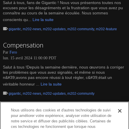
Salut à tous, fans de Gigantic ! Nous vous présentons toutes nos
excuses pour les désagréments et la frustration que vous avez pu
connaître au cours de la semaine écoulée. Nous sommes
conscients qu...
Lire la suite
gigantic
,
m202-news
,
m202-updates
,
m202-community
,
m202-feature
Compensation
Par
Fero
lun. 15 avril 2024 11:00:00 PDT
Salut à tous !Depuis la semaine dernière, nous œuvrons à corriger
les problèmes que vous avez signalés, et même si nous
n&#39;avons pas encore réussi à tout régler, c&#39;était un
véritable honneur ...
Lire la suite
gigantic
,
m202-news
,
m202-updates
,
m202-community
Nous utilisons des cookies et d'autres technologies de suivi
pour améliorer votre expérience, analyser votre utilisation de
notre service et diffuser des publicités ciblées. Certaines de
ces technologies ne fonctionnent que lorsque nous