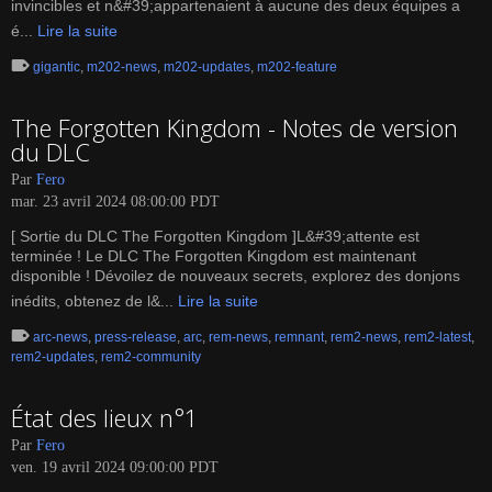
invincibles et n&#39;appartenaient à aucune des deux équipes a
é...
Lire la suite
gigantic
,
m202-news
,
m202-updates
,
m202-feature
The Forgotten Kingdom - Notes de version
du DLC
Par
Fero
mar. 23 avril 2024 08:00:00 PDT
[ Sortie du DLC The Forgotten Kingdom ]L&#39;attente est
terminée ! Le DLC The Forgotten Kingdom est maintenant
disponible ! Dévoilez de nouveaux secrets, explorez des donjons
inédits, obtenez de l&...
Lire la suite
arc-news
,
press-release
,
arc
,
rem-news
,
remnant
,
rem2-news
,
rem2-latest
,
rem2-updates
,
rem2-community
État des lieux n°1
Par
Fero
ven. 19 avril 2024 09:00:00 PDT