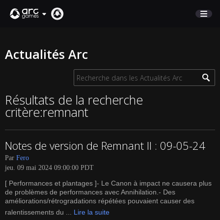
BOUTIQUE
Actualités Arc
SUPPORT
Connexion
Résultats de la recherche
critère:remnant
English
Deutsch
Notes de version de Remnant II : 09-05-24
Français
Par
Fero
Italiano
jeu. 09 mai 2024 09:00:00 PDT
Pусский
[ Performances et plantages ]- Le Canon à impact ne causera plus
Español
de problèmes de performances avec Annihilation.- Des
améliorations/rétrogradations répétées pouvaient causer des
ralentissements du ...
Lire la suite