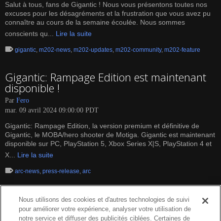
Salut à tous, fans de Gigantic ! Nous vous présentons toutes nos
excuses pour les désagréments et la frustration que vous avez pu
connaître au cours de la semaine écoulée. Nous sommes
conscients qu...
Lire la suite
gigantic
,
m202-news
,
m202-updates
,
m202-community
,
m202-feature
Gigantic: Rampage Edition est maintenant
disponible !
Par
Fero
mar. 09 avril 2024 09:00:00 PDT
Gigantic: Rampage Edition, la version premium et définitive de
Gigantic, le MOBA/hero shooter de Motiga. Gigantic est maintenant
disponible sur PC, PlayStation 5, Xbox Series X|S, PlayStation 4 et
X...
Lire la suite
arc-news
,
press-release
,
arc
Nous utilisons des cookies et d'autres technologies de suivi
pour améliorer votre expérience, analyser votre utilisation de
notre service et diffuser des publicités ciblées. Certaines de