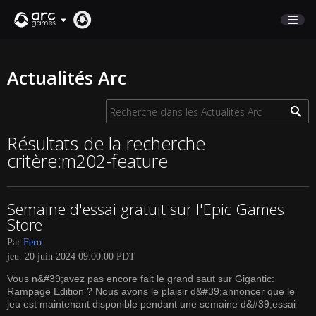
BOUTIQUE
Actualités Arc
SUPPORT
Connexion
Résultats de la recherche
critère:m202-feature
English
Deutsch
Semaine d'essai gratuit sur l'Epic Games
Français
Store
Italiano
Par
Fero
Pусский
jeu. 20 juin 2024 09:00:00 PDT
Español
Vous n&#39;avez pas encore fait le grand saut sur Gigantic:
Rampage Edition ? Nous avons le plaisir d&#39;annoncer que le
jeu est maintenant disponible pendant une semaine d&#39;essai