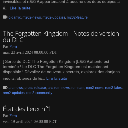
invincibles et n&#39;appartenaient à aucune des deux équipes a
é...
Lire la suite
gigantic
,
m202-news
,
m202-updates
,
m202-feature
The Forgotten Kingdom - Notes de version
du DLC
Par
Fero
mar. 23 avril 2024 08:00:00 PDT
[ Sortie du DLC The Forgotten Kingdom ]L&#39;attente est
terminée ! Le DLC The Forgotten Kingdom est maintenant
disponible ! Dévoilez de nouveaux secrets, explorez des donjons
inédits, obtenez de l&...
Lire la suite
arc-news
,
press-release
,
arc
,
rem-news
,
remnant
,
rem2-news
,
rem2-latest
,
rem2-updates
,
rem2-community
État des lieux n°1
Par
Fero
ven. 19 avril 2024 09:00:00 PDT