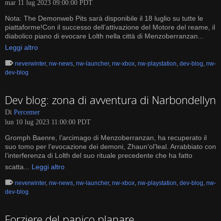
mar 11 lug 2023 09:00:00 PDT
Nota: The Demonweb Pits sarà disponibile il 18 luglio su tutte le
piattaforme!Con il successo dell’attivazione del Motore del reame, il
diabolico piano di evocare Lolth nella città di Menzoberranzan...
Leggi altro
neverwinter
,
nw-news
,
nw-launcher
,
nw-xbox
,
nw-playstation
,
dev-blog
,
nw-
dev-blog
Dev blog: zona di avventura di Narbondellyn
Di
Percemer
lun 10 lug 2023 11:00:00 PDT
Gromph Baenre, l’arcimago di Menzoberranzan, ha recuperato il
suo tomo per l’evocazione dei demoni, Zhaun’ol’leal. Arrabbiato con
l’interferenza di Lolth del suo rituale precedente che ha fatto
scatta...
Leggi altro
neverwinter
,
nw-news
,
nw-launcher
,
nw-xbox
,
nw-playstation
,
dev-blog
,
nw-
dev-blog
Forziere del panico planare