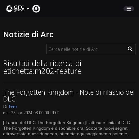
NEGOZIO
Notizie di Arc
SUPPORTO
Accedi
Risultati della ricerca di
etichetta:m202-feature
English
Deutsch
The Forgotten Kingdom - Note di rilascio del
Français
DLC
Italiano
Di
Fero
Pусский
mar 23 apr 2024 08:00:00 PDT
Español
[ Lancio del DLC The Forgotten Kingdom ]L’attesa è finita: il DLC
The Forgotten Kingdom è disponibile ora! Scoprite nuovi segreti,
attraversate nuovi dungeon, ottenete equipaggiamento potente,