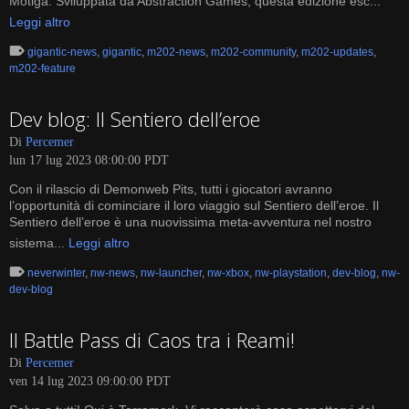
Motiga. Sviluppata da Abstraction Games, questa edizione esc...
Leggi altro
gigantic-news
,
gigantic
,
m202-news
,
m202-community
,
m202-updates
,
m202-feature
Dev blog: Il Sentiero dell’eroe
Di
Percemer
lun 17 lug 2023 08:00:00 PDT
Con il rilascio di Demonweb Pits, tutti i giocatori avranno
l’opportunità di cominciare il loro viaggio sul Sentiero dell’eroe. Il
Sentiero dell’eroe è una nuovissima meta-avventura nel nostro
sistema...
Leggi altro
neverwinter
,
nw-news
,
nw-launcher
,
nw-xbox
,
nw-playstation
,
dev-blog
,
nw-
dev-blog
Il Battle Pass di Caos tra i Reami!
Di
Percemer
ven 14 lug 2023 09:00:00 PDT