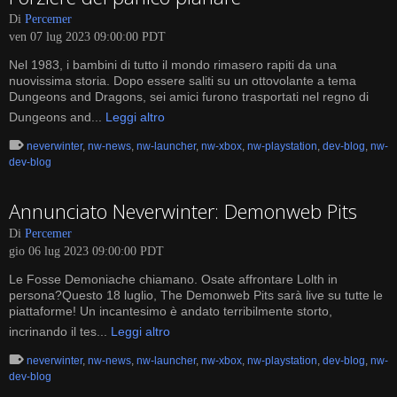
Di
Percemer
ven 07 lug 2023 09:00:00 PDT
Nel 1983, i bambini di tutto il mondo rimasero rapiti da una
nuovissima storia. Dopo essere saliti su un ottovolante a tema
Dungeons and Dragons, sei amici furono trasportati nel regno di
Dungeons and...
Leggi altro
neverwinter
,
nw-news
,
nw-launcher
,
nw-xbox
,
nw-playstation
,
dev-blog
,
nw-
dev-blog
Annunciato Neverwinter: Demonweb Pits
Di
Percemer
gio 06 lug 2023 09:00:00 PDT
Le Fosse Demoniache chiamano. Osate affrontare Lolth in
persona?Questo 18 luglio, The Demonweb Pits sarà live su tutte le
piattaforme! Un incantesimo è andato terribilmente storto,
incrinando il tes...
Leggi altro
neverwinter
,
nw-news
,
nw-launcher
,
nw-xbox
,
nw-playstation
,
dev-blog
,
nw-
dev-blog