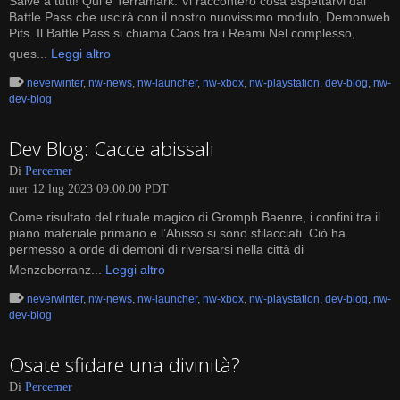
Salve a tutti! Qui è Terramark. Vi racconterò cosa aspettarvi dal
Battle Pass che uscirà con il nostro nuovissimo modulo, Demonweb
Pits. Il Battle Pass si chiama Caos tra i Reami.Nel complesso,
ques...
Leggi altro
neverwinter
,
nw-news
,
nw-launcher
,
nw-xbox
,
nw-playstation
,
dev-blog
,
nw-
dev-blog
Dev Blog: Cacce abissali
Di
Percemer
mer 12 lug 2023 09:00:00 PDT
Come risultato del rituale magico di Gromph Baenre, i confini tra il
piano materiale primario e l’Abisso si sono sfilacciati. Ciò ha
permesso a orde di demoni di riversarsi nella città di
Menzoberranz...
Leggi altro
neverwinter
,
nw-news
,
nw-launcher
,
nw-xbox
,
nw-playstation
,
dev-blog
,
nw-
dev-blog
Osate sfidare una divinità?
Di
Percemer