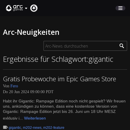
MARKTPLATZ
Arc-Neuigkeiten
KUNDENSERVICE
Anmelden
Ergebnisse für Schlagwort:gigantic
English
Gratis Probewoche im Epic Games Store
Deutsch
Von
Fero
Français
Do 20 Jun 2024 09:00:00 PDT
Italiano
Habt ihr Gigantic: Rampage Edition noch nicht gespielt? Wir freuen
Pусский
uns, ankündigen zu können, dass eine kostenlose Version von
Español
Gigantic: Rampage Edition jetzt bis 26. Juni um 18 Uhr MESZ
exklusiv i...
Weiterlesen
gigantic
,
m202-news
,
m202-feature