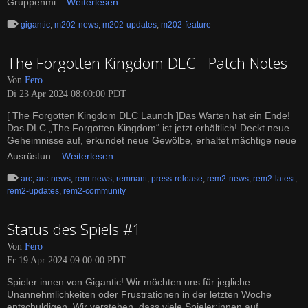
Gruppenmi...
Weiterlesen
gigantic
,
m202-news
,
m202-updates
,
m202-feature
The Forgotten Kingdom DLC - Patch Notes
Von
Fero
Di 23 Apr 2024 08:00:00 PDT
[ The Forgotten Kingdom DLC Launch ]Das Warten hat ein Ende!
Das DLC „The Forgotten Kingdom“ ist jetzt erhältlich! Deckt neue
Geheimnisse auf, erkundet neue Gewölbe, erhaltet mächtige neue
Ausrüstun...
Weiterlesen
arc
,
arc-news
,
rem-news
,
remnant
,
press-release
,
rem2-news
,
rem2-latest
,
rem2-updates
,
rem2-community
Status des Spiels #1
Von
Fero
Fr 19 Apr 2024 09:00:00 PDT
Spieler:innen von Gigantic! Wir möchten uns für jegliche
Unannehmlichkeiten oder Frustrationen in der letzten Woche
entschuldigen. Wir verstehen, dass viele Spieler:innen auf