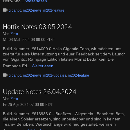
Hero-Sho...
Weiterlesen
gigantic
,
m202-news
,
m202-feature
Hotfix Notes 08.05.2024
Von
Fero
Mi 08 Mai 2024 08:00:00 PDT
Build-Nummer: #614009.0 Hallo Gigantic-Fans, wir möchten uns
zuerst für eure Unterstützung und euer Feedback seit dem Launch
von Gigantic: Rampage Edition letzten Monat bedanken! Die
Rampage Ed...
Weiterlesen
gigantic
,
m202-news
,
m202-updates
,
m202-feature
Update Notes 26.04.2024
Von
Fero
Fr 26 Apr 2024 07:00:00 PDT
Build-Nummer: #613983.0-- Bugfixes --Allgemein– Behoben: Bots,
die einen Spieler ersetzen, sind unbesiegbar und sind in keinem
Team– Behoben: Warteschlange wird neu gestartet, wenn ein