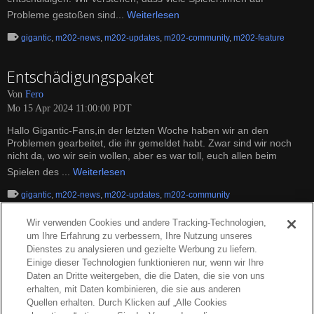
Probleme gestoßen sind...
Weiterlesen
gigantic
,
m202-news
,
m202-updates
,
m202-community
,
m202-feature
Entschädigungspaket
Von
Fero
Mo 15 Apr 2024 11:00:00 PDT
Hallo Gigantic-Fans,in der letzten Woche haben wir an den
Problemen gearbeitet, die ihr gemeldet habt. Zwar sind wir noch
nicht da, wo wir sein wollen, aber es war toll, euch allen beim
Spielen des ...
Weiterlesen
gigantic
,
m202-news
,
m202-updates
,
m202-community
Wir verwenden Cookies und andere Tracking-Technologien,
um Ihre Erfahrung zu verbessern, Ihre Nutzung unseres
Dienstes zu analysieren und gezielte Werbung zu liefern.
Einige dieser Technologien funktionieren nur, wenn wir Ihre
Daten an Dritte weitergeben, die die Daten, die sie von uns
erhalten, mit Daten kombinieren, die sie aus anderen
Quellen erhalten. Durch Klicken auf „Alle Cookies