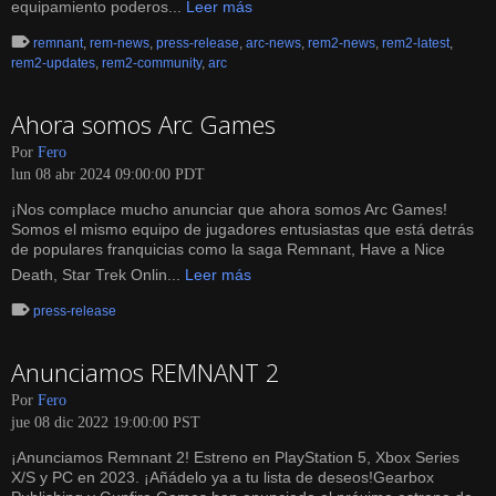
equipamiento poderos...
Leer más
remnant
,
rem-news
,
press-release
,
arc-news
,
rem2-news
,
rem2-latest
,
rem2-updates
,
rem2-community
,
arc
Ahora somos Arc Games
Por
Fero
lun 08 abr 2024 09:00:00 PDT
¡Nos complace mucho anunciar que ahora somos Arc Games!
Somos el mismo equipo de jugadores entusiastas que está detrás
de populares franquicias como la saga Remnant, Have a Nice
Death, Star Trek Onlin...
Leer más
press-release
Anunciamos REMNANT 2
Por
Fero
jue 08 dic 2022 19:00:00 PST
¡Anunciamos Remnant 2! Estreno en PlayStation 5, Xbox Series
X/S y PC en 2023. ¡Añádelo ya a tu lista de deseos!Gearbox