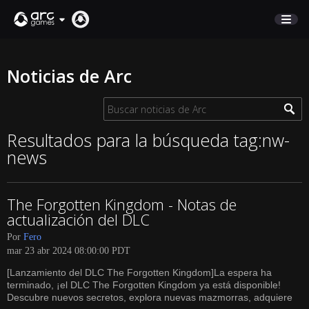
COMERCIO
Noticias de Arc
SOPORTE
Iniciar sesión
Resultados para la búsqueda tag:nw-
news
English
Deutsch
The Forgotten Kingdom - Notas de
Français
actualización del DLC
Italiano
Por
Fero
Pусский
mar 23 abr 2024 08:00:00 PDT
Español
[Lanzamiento del DLC The Forgotten Kingdom]La espera ha
terminado, ¡el DLC The Forgotten Kingdom ya está disponible!
Descubre nuevos secretos, explora nuevas mazmorras, adquiere