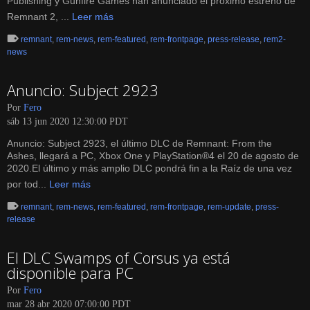
Publishing y Gunfire Games han anunciado el próximo estreno de
Remnant 2, ...
Leer más
remnant
,
rem-news
,
rem-featured
,
rem-frontpage
,
press-release
,
rem2-
news
Anuncio: Subject 2923
Por
Fero
sáb 13 jun 2020 12:30:00 PDT
Anuncio: Subject 2923, el último DLC de Remnant: From the
Ashes, llegará a PC, Xbox One y PlayStation®4 el 20 de agosto de
2020.El último y más amplio DLC pondrá fin a la Raíz de una vez
por tod...
Leer más
remnant
,
rem-news
,
rem-featured
,
rem-frontpage
,
rem-update
,
press-
release
El DLC Swamps of Corsus ya está
disponible para PC
Por
Fero
mar 28 abr 2020 07:00:00 PDT