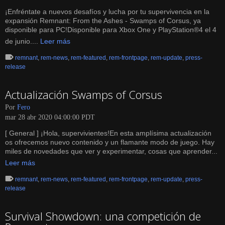
¡Enfréntate a nuevos desafíos y lucha por tu supervivencia en la
expansión Remnant: From the Ashes - Swamps of Corsus, ya
disponible para PC!Disponible para Xbox One y PlayStation®4 el 4
de junio....
Leer más
remnant
,
rem-news
,
rem-featured
,
rem-frontpage
,
rem-update
,
press-
release
Actualización Swamps of Corsus
Por
Fero
mar 28 abr 2020 04:00:00 PDT
[ General ] ¡Hola, supervivientes!En esta amplísima actualización
os ofrecemos nuevo contenido y un flamante modo de juego. Hay
miles de novedades que ver y experimentar, cosas que aprender...
Leer más
remnant
,
rem-news
,
rem-featured
,
rem-frontpage
,
rem-update
,
press-
release
Survival Showdown: una competición de