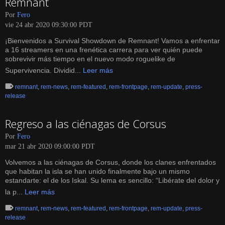
Remnant
Por
Fero
vie 24 abr 2020 09:30:00 PDT
¡Bienvenidos a Survival Showdown de Remnant! Vamos a enfrentar
a 16 streamers en una frenética carrera para ver quién puede
sobrevivir más tiempo en el nuevo modo roguelike de
Supervivencia. Dividid...
Leer más
remnant
,
rem-news
,
rem-featured
,
rem-frontpage
,
rem-update
,
press-
release
Regreso a las ciénagas de Corsus
Por
Fero
mar 21 abr 2020 09:00:00 PDT
Volvemos a las ciénagas de Corsus, donde los clanes enfrentados
que habitan la isla se han unido finalmente bajo un mismo
estandarte: el de los Iskal. Su lema es sencillo: “Libérate del dolor y
la p...
Leer más
remnant
,
rem-news
,
rem-featured
,
rem-frontpage
,
rem-update
,
press-
release