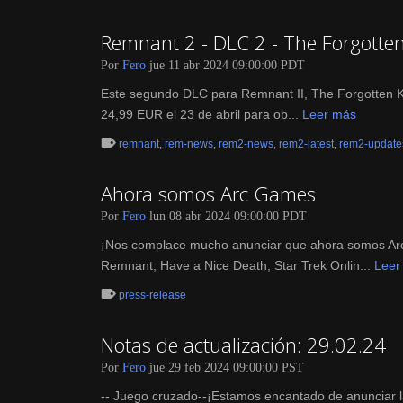
Remnant 2 - DLC 2 - The Forgott
Por
Fero
jue 11 abr 2024 09:00:00 PDT
Este segundo DLC para Remnant II, The Forgotten Kin
24,99 EUR el 23 de abril para ob...
Leer más
remnant
,
rem-news
,
rem2-news
,
rem2-latest
,
rem2-update
Ahora somos Arc Games
Por
Fero
lun 08 abr 2024 09:00:00 PDT
¡Nos complace mucho anunciar que ahora somos Arc 
Remnant, Have a Nice Death, Star Trek Onlin...
Leer
press-release
Notas de actualización: 29.02.24
Por
Fero
jue 29 feb 2024 09:00:00 PST
-- Juego cruzado--¡Estamos encantado de anunciar l