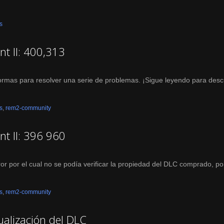
s
t II: 400,313
ormas para resolver una serie de problemas. ¡Sigue leyendo para desc
s
,
rem2-community
t II: 396 960
or por el cual no se podía verificar la propiedad del DLC comprado, po
s
,
rem2-community
alización del DLC