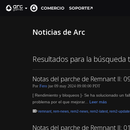
COMERCIO
SOPORTE
Noticias de Arc
Resultados para la búsqueda t
Notas del parche de Remnant II: 0
Por
Fero
jue 09 may 2024 09:00:00 PDT
[ Rendimiento y bloqueos ]- Se ha solucionado un fa
problema por el que mejorar...
Leer más
remnant
,
rem-news
,
rem2-news
,
rem2-latest
,
rem2-update
Notas del parche de Remnant II: 0