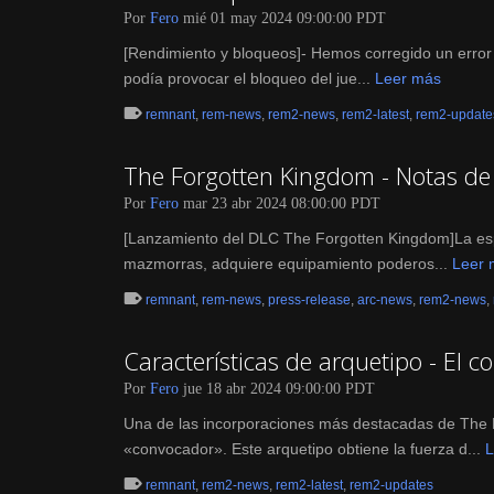
Por
Fero
mié 01 may 2024 09:00:00 PDT
[Rendimiento y bloqueos]- Hemos corregido un error
podía provocar el bloqueo del jue...
Leer más
remnant
,
rem-news
,
rem2-news
,
rem2-latest
,
rem2-update
The Forgotten Kingdom - Notas de 
Por
Fero
mar 23 abr 2024 08:00:00 PDT
[Lanzamiento del DLC The Forgotten Kingdom]La esp
mazmorras, adquiere equipamiento poderos...
Leer 
remnant
,
rem-news
,
press-release
,
arc-news
,
rem2-news
,
Características de arquetipo - El 
Por
Fero
jue 18 abr 2024 09:00:00 PDT
Una de las incorporaciones más destacadas de The
«convocador». Este arquetipo obtiene la fuerza d...
L
remnant
,
rem2-news
,
rem2-latest
,
rem2-updates