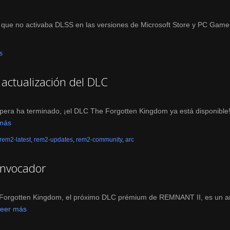
 que no activaba DLSS en las versiones de Microsoft Store y PC Game
s
actualización del DLC
era ha terminado, ¡el DLC The Forgotten Kingdom ya está disponible
más
rem2-latest
,
rem2-updates
,
rem2-community
,
arc
convocador
 Forgotten Kingdom, el próximo DLC prémium de REMNANT II, es un a
eer más