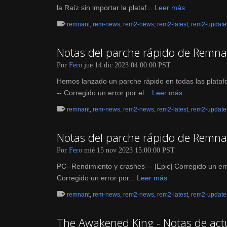
la Raíz sin importar la plataf...
Leer más
remnant
,
rem-news
,
rem2-news
,
rem2-latest
,
rem2-update
Notas del parche rápido de Remnan
Por
Fero
jue 14 dic 2023 04:00:00 PST
Hemos lanzado un parche rápido en todas las plataf
-- Corregido un error por el...
Leer más
remnant
,
rem-news
,
rem2-news
,
rem2-latest
,
rem2-update
Notas del parche rápido de Remnan
Por
Fero
mié 15 nov 2023 15:00:00 PST
PC--Rendimiento y crashes--- [Epic] Corregido un err
Corregido un error por...
Leer más
remnant
,
rem-news
,
rem2-news
,
rem2-latest
,
rem2-update
The Awakened King - Notas de actu