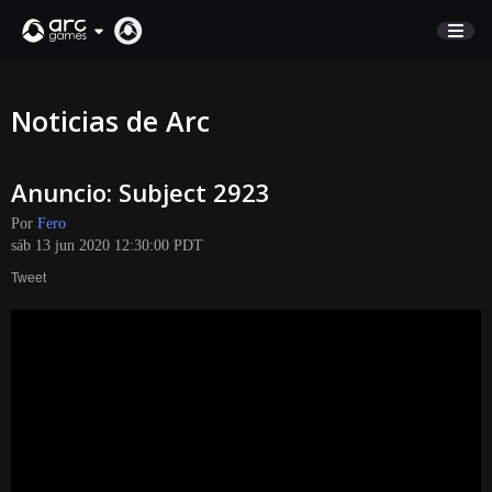
COMERCIO
Noticias de Arc
SOPORTE
Anuncio: Subject 2923
Iniciar sesión
Por
Fero
sáb 13 jun 2020 12:30:00 PDT
English
Tweet
Deutsch
Français
Italiano
Pусский
Español