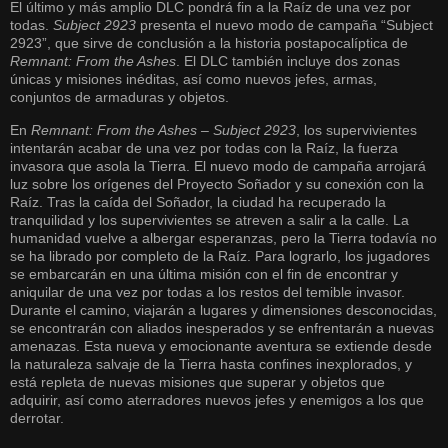
El último y más amplio DLC pondrá fin a la Raíz de una vez por
todas.
Subject 2923
presenta el nuevo modo de campaña “Subject
2923”, que sirve de conclusión a la historia postapocalíptica de
Remnant: From the Ashes
. El DLC también incluye dos zonas
únicas y misiones inéditas, así como nuevos jefes, armas,
conjuntos de armaduras y objetos.
En
Remnant: From the Ashes – Subject 2923
, los supervivientes
intentarán acabar de una vez por todas con la Raíz, la fuerza
invasora que asola la Tierra. El nuevo modo de campaña arrojará
luz sobre los orígenes del Proyecto Soñador y su conexión con la
Raíz. Tras la caída del Soñador, la ciudad ha recuperado la
tranquilidad y los supervivientes se atreven a salir a la calle. La
humanidad vuelve a albergar esperanzas, pero la Tierra todavía no
se ha librado por completo de la Raíz. Para lograrlo, los jugadores
se embarcarán en una última misión con el fin de encontrar y
aniquilar de una vez por todas a los restos del temible invasor.
Durante el camino, viajarán a lugares y dimensiones desconocidas,
se encontrarán con aliados inesperados y se enfrentarán a nuevas
amenazas. Esta nueva y emocionante aventura se extiende desde
la naturaleza salvaje de la Tierra hasta confines inexplorados, y
está repleta de nuevas misiones que superar y objetos que
adquirir, así como aterradores nuevos jefes y enemigos a los que
derrotar.