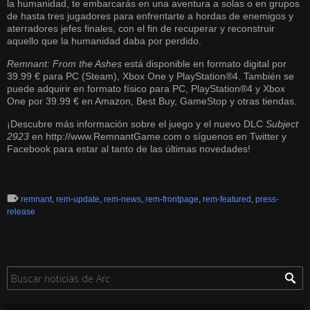
la humanidad, te embarcarás en una aventura a solas o en grupos
de hasta tres jugadores para enfrentarte a hordas de enemigos y
aterradores jefes finales, con el fin de recuperar y reconstruir
aquello que la humanidad daba por perdido.
Remnant: From the Ashes
está disponible en formato digital por
39.99 € para PC (Steam), Xbox One y PlayStation®4. También se
puede adquirir en formato físico para PC, PlayStation®4 y Xbox
One por 39.99 € en Amazon, Best Buy, GameStop y otras tiendas.
¡Descubre más información sobre el juego y el nuevo DLC
Subject
2923
en
http://www.RemnantGame.com
o síguenos en
Twitter
y
Facebook
para estar al tanto de las últimas novedades!
remnant
,
rem-update
,
rem-news
,
rem-frontpage
,
rem-featured
,
press-
release