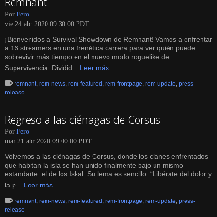
Remnant
Por
Fero
vie 24 abr 2020 09:30:00 PDT
¡Bienvenidos a Survival Showdown de Remnant! Vamos a enfrentar
a 16 streamers en una frenética carrera para ver quién puede
sobrevivir más tiempo en el nuevo modo roguelike de
Supervivencia. Dividid...
Leer más
remnant
,
rem-news
,
rem-featured
,
rem-frontpage
,
rem-update
,
press-
release
Regreso a las ciénagas de Corsus
Por
Fero
mar 21 abr 2020 09:00:00 PDT
Volvemos a las ciénagas de Corsus, donde los clanes enfrentados
que habitan la isla se han unido finalmente bajo un mismo
estandarte: el de los Iskal. Su lema es sencillo: “Libérate del dolor y
la p...
Leer más
remnant
,
rem-news
,
rem-featured
,
rem-frontpage
,
rem-update
,
press-
release