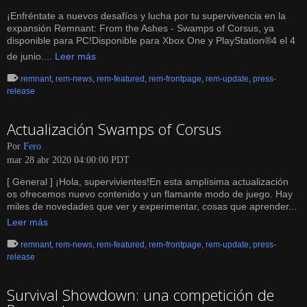
¡Enfréntate a nuevos desafíos y lucha por tu supervivencia en la
expansión Remnant: From the Ashes - Swamps of Corsus, ya
disponible para PC!Disponible para Xbox One y PlayStation®4 el 4
de junio....
Leer más
remnant
,
rem-news
,
rem-featured
,
rem-frontpage
,
rem-update
,
press-
release
Actualización Swamps of Corsus
Por
Fero
mar 28 abr 2020 04:00:00 PDT
[ General ] ¡Hola, supervivientes!En esta amplísima actualización
os ofrecemos nuevo contenido y un flamante modo de juego. Hay
miles de novedades que ver y experimentar, cosas que aprender...
Leer más
remnant
,
rem-news
,
rem-featured
,
rem-frontpage
,
rem-update
,
press-
release
Survival Showdown: una competición de