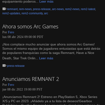
equipamiento poderos...
Leer más
remnant
,
rem-news
,
press-release
,
arc-news
,
rem2-news
,
rem2-latest
,
rem2-updates
,
rem2-community
,
arc
Ahora somos Arc Games
Por
Fero
lun 08 abr 2024 09:00:00 PDT
¡Nos complace mucho anunciar que ahora somos Arc Games!
Somos el mismo equipo de jugadores entusiastas que está detrás
de populares franquicias como la saga Remnant, Have a Nice
Death, Star Trek Onlin...
Leer más
press-release
Anunciamos REMNANT 2
Por
Fero
jue 08 dic 2022 19:00:00 PST
¡Anunciamos Remnant 2! Estreno en PlayStation 5, Xbox Series
X/S y PC en 2023. ¡Añádelo ya a tu lista de deseos!Gearbox