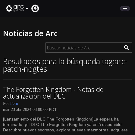
COMERCIO
Noticias de Arc
SOPORTE
Iniciar sesión
Resultados para la búsqueda tag:arc-
patch-nogtes
English
Deutsch
The Forgotten Kingdom - Notas de
Français
actualización del DLC
Italiano
Por
Fero
Pусский
mar 23 abr 2024 08:00:00 PDT
Español
[Lanzamiento del DLC The Forgotten Kingdom]La espera ha
terminado, ¡el DLC The Forgotten Kingdom ya está disponible!
Descubre nuevos secretos, explora nuevas mazmorras, adquiere