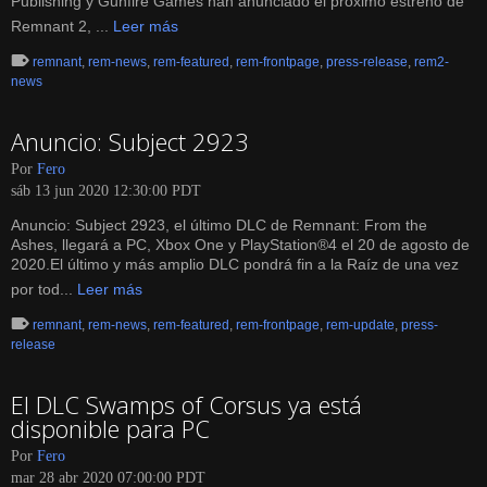
Publishing y Gunfire Games han anunciado el próximo estreno de
Remnant 2, ...
Leer más
remnant
,
rem-news
,
rem-featured
,
rem-frontpage
,
press-release
,
rem2-
news
Anuncio: Subject 2923
Por
Fero
sáb 13 jun 2020 12:30:00 PDT
Anuncio: Subject 2923, el último DLC de Remnant: From the
Ashes, llegará a PC, Xbox One y PlayStation®4 el 20 de agosto de
2020.El último y más amplio DLC pondrá fin a la Raíz de una vez
por tod...
Leer más
remnant
,
rem-news
,
rem-featured
,
rem-frontpage
,
rem-update
,
press-
release
El DLC Swamps of Corsus ya está
disponible para PC
Por
Fero
mar 28 abr 2020 07:00:00 PDT