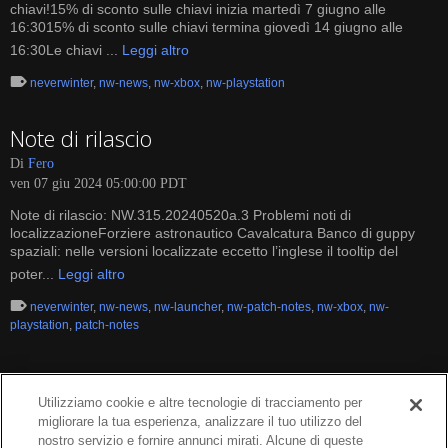
chiavi!15% di sconto sulle chiavi inizia martedì 7 giugno alle
16:3015% di sconto sulle chiavi termina giovedì 14 giugno alle
16:30Le chiavi ...
Leggi altro
neverwinter
,
nw-news
,
nw-xbox
,
nw-playstation
Note di rilascio
Di
Fero
ven 07 giu 2024 05:00:00 PDT
Note di rilascio: NW.315.20240520a.3 Problemi noti di
localizzazioneForziere astronautico Cavalcatura Banco di guppy
spaziali: nelle versioni localizzate eccetto l’inglese il tooltip del
poter...
Leggi altro
neverwinter
,
nw-news
,
nw-launcher
,
nw-patch-notes
,
nw-xbox
,
nw-
playstation
,
patch-notes
Utilizziamo cookie e altre tecnologie di tracciamento per
migliorare la tua esperienza, analizzare il tuo utilizzo del
nostro servizio e fornire annunci mirati. Alcune di queste