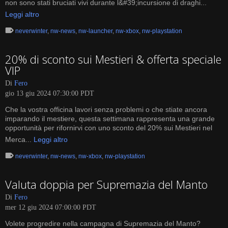
non sono stati bruciati vivi durante l&#39;incursione di draghi...
Leggi altro
neverwinter
,
nw-news
,
nw-launcher
,
nw-xbox
,
nw-playstation
20% di sconto sui Mestieri & offerta speciale
VIP
Di
Fero
gio 13 giu 2024 07:30:00 PDT
Che la vostra officina lavori senza problemi o che stiate ancora
imparando il mestiere, questa settimana rappresenta una grande
opportunità per rifornirvi con uno sconto del 20% sui Mestieri nel
Merca...
Leggi altro
neverwinter
,
nw-news
,
nw-xbox
,
nw-playstation
Valuta doppia per Supremazia del Manto
Di
Fero
mer 12 giu 2024 07:00:00 PDT
Volete progredire nella campagna di Supremazia del Manto?