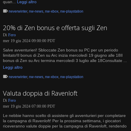
quan...
Leggi altro
neverwinter
,
nw-news
,
nw-xbox
,
nw-playstation
20% di Zen bonus e offerta sugli Zen
Di
Fero
mer 19 giu 2024 09:00:00 PDT
Salve avventurieri! Sbloccate Zen bonus su PC per un periodo
limitato!Il bonus di Zen su Arc inizia mercoledì 19 giugno alle 18Il
bonus di Zen su Arc termina mercoledì 3 luglio alle 18Consultate ...
Leggi altro
neverwinter
,
nw-news
,
nw-xbox
,
nw-playstation
Valuta doppia di Ravenloft
Di
Fero
mer 19 giu 2024 07:00:00 PDT
Le nebbie hanno scelto di assistere gli avventurieri per completare
la campagna di Ravenloft! Per la prossima settimana, i giocatori
riceveranno valute doppie per la campagna di Ravenloft, rendendo