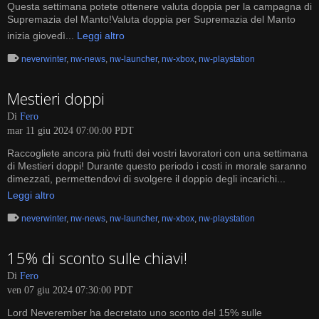
Questa settimana potete ottenere valuta doppia per la campagna di
Supremazia del Manto!Valuta doppia per Supremazia del Manto
inizia giovedì...
Leggi altro
neverwinter
,
nw-news
,
nw-launcher
,
nw-xbox
,
nw-playstation
Mestieri doppi
Di
Fero
mar 11 giu 2024 07:00:00 PDT
Raccogliete ancora più frutti dei vostri lavoratori con una settimana
di Mestieri doppi! Durante questo periodo i costi in morale saranno
dimezzati, permettendovi di svolgere il doppio degli incarichi...
Leggi altro
neverwinter
,
nw-news
,
nw-launcher
,
nw-xbox
,
nw-playstation
15% di sconto sulle chiavi!
Di
Fero
ven 07 giu 2024 07:30:00 PDT
Lord Neverember ha decretato uno sconto del 15% sulle