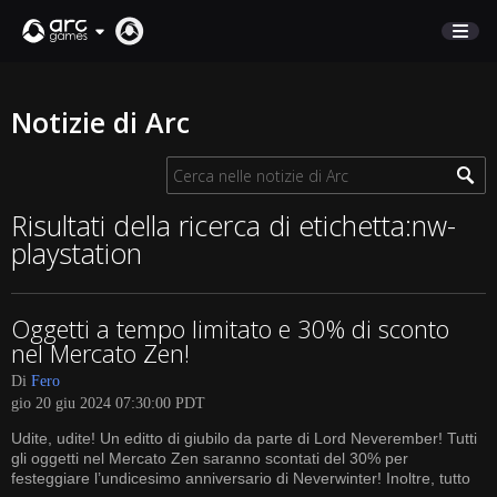
NEGOZIO
Notizie di Arc
SUPPORTO
Accedi
Risultati della ricerca di etichetta:nw-
playstation
English
Deutsch
Oggetti a tempo limitato e 30% di sconto
Français
nel Mercato Zen!
Italiano
Di
Fero
Pусский
gio 20 giu 2024 07:30:00 PDT
Español
Udite, udite! Un editto di giubilo da parte di Lord Neverember! Tutti
gli oggetti nel Mercato Zen saranno scontati del 30% per
festeggiare l’undicesimo anniversario di Neverwinter! Inoltre, tutto