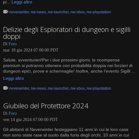
pi...
Leggi altro
neverwinter
,
nw-news
,
nw-launcher
,
nw-xbox
,
nw-playstation
Delizie degli Esploratori di dungeon e sigilli
doppi
Di
Fero
mar 18 giu 2024 07:00:00 PDT
Salute, avventurieri!Per i due prossimi giorni, le ricompense
premium si potranno ottenere con probabilità doppia nei forzieri di
dungeon epici, prove e schermaglie! Inoltre, anche l’evento Sigilli ...
Leggi altro
neverwinter
,
nw-news
,
nw-launcher
,
nw-xbox
,
nw-playstation
Giubileo del Protettore 2024
Di
Fero
ven 14 giu 2024 07:00:00 PDT
Gli abitanti di Neverwinter festeggiano 11 anni in cui le loro case
non sono state rase al suolo dalla furia degli orchi, 10 anni in cui