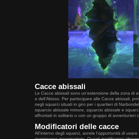
Cacce abissali
Le Cacce abissali sono un’estensione della zona di av
e dell’Abisso. Per partecipare alle Cacce abissali, pr
negli squarci situati in giro per i quartieri di Narbon
squarcio abissale minore, squarcio abissale e squarc
affrontati in solitario o con un gruppo di avventurieri 
Modificatori delle cacce
All’interno degli squarci, avrete l’opportunità di usa
ricompense incrementate. Questi modificatori alterano