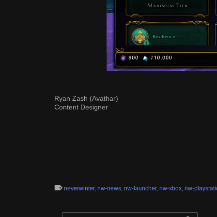
Ryan Zash (Avathar)
Content Designer
neverwinter
,
nw-news
,
nw-launcher
,
nw-xbox
,
nw-playstat