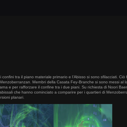
onfini tra il piano materiale primario e l’Abisso si sono sfilacciati. Ciò
di Menzoberranzan. Membri della Casata Fey-Branche si sono messi al l
ma e per rafforzare il confine tra i due piani. Su richiesta di Noori Bae
i abissali che hanno cominciato a comparire per i quartieri di Menzoberr
rsioni planari.