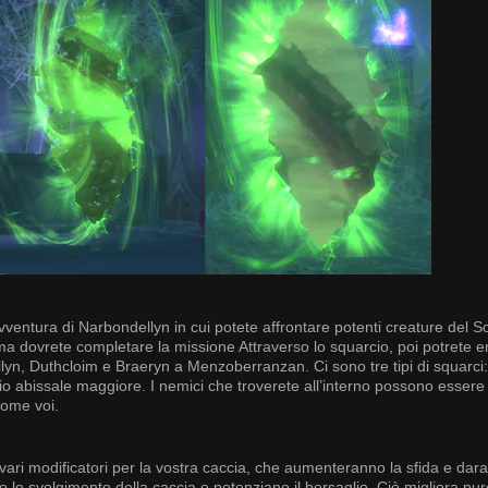
ventura di Narbondellyn in cui potete affrontare potenti creature del S
ima dovrete completare la missione Attraverso lo squarcio, poi potrete e
dellyn, Duthcloim e Braeryn a Menzoberranzan. Ci sono tre tipi di squarci:
io abissale maggiore. I nemici che troverete all’interno possono essere
come voi.
re vari modificatori per la vostra caccia, che aumenteranno la sfida e dar
 lo svolgimento della caccia e potenziano il bersaglio. Ciò migliora pur