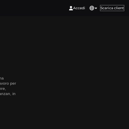
Accedi
Scarica client
 ha
avoro per
nre,
anzan, in