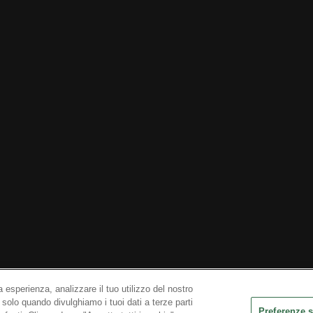
 esperienza, analizzare il tuo utilizzo del nostro
 solo quando divulghiamo i tuoi dati a terze parti
ni di servizio
Informativa sulla privacy
Informativa sui cookie
Disinstalla
Contattaci
Preferenze 