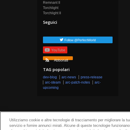
Remnant II
Torchlight
Torchlight II
Seguici
Follow @PerfectWorld
YouTube
Abbonati
TAG popolari
dev-blog
arc-news
press-release
arc-steam
arc-patch-notes
arc-
upcoming
Utilizziamo cookie e altre tecnologie di tracciamento per migliorare la tua
servizio e fornire annunci mirati. Alcune di queste tecnologie funzionano
Chi siamo
Termi