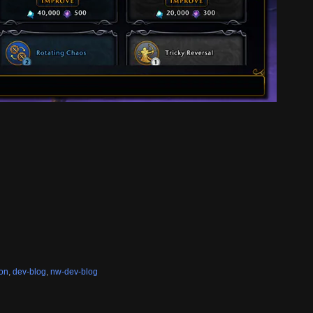
ion
,
dev-blog
,
nw-dev-blog