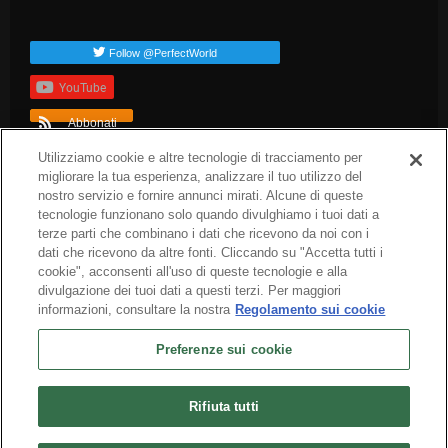
Follow @PerfectWorld
YouTube
Abbonati
TAG popolari
Utilizziamo cookie e altre tecnologie di tracciamento per
migliorare la tua esperienza, analizzare il tuo utilizzo del
dev-blog
arc-news
press-release
arc-steam
arc-patch-notes
nostro servizio e fornire annunci mirati. Alcune di queste
arc-upcoming
tecnologie funzionano solo quando divulghiamo i tuoi dati a
terze parti che combinano i dati che ricevono da noi con i
dati che ricevono da altre fonti. Cliccando su "Accetta tutti i
cookie", acconsenti all'uso di queste tecnologie e alla
divulgazione dei tuoi dati a questi terzi. Per maggiori
informazioni, consultare la nostra
Regolamento sui cookie
Preferenze sui cookie
Italiano
Chi siamo
Termini di servizio
Informativa sulla privacy
Informativa sui cookie
Rifiuta tutti
Disinstalla
Contattaci
Carriere
Preferenze sui cookie
Non vendere o condividere le mie informazioni personali