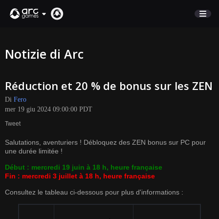
NEGOZIO
Notizie di Arc
SUPPORTO
Réduction et 20 % de bonus sur les ZEN
Accedi
Di
Fero
mer 19 giu 2024 09:00:00 PDT
English
Tweet
Deutsch
Salutations, aventuriers ! Débloquez des ZEN bonus sur PC pour
Français
une durée limitée !
Italiano
Début : mercredi 19 juin à 18 h, heure française
Pусский
Fin : mercredi 3 juillet à 18 h, heure française
Español
Consultez le tableau ci-dessous pour plus d'informations :