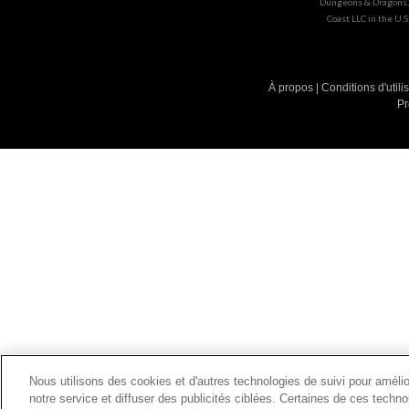
Dungeons & Dragons, 
Coast LLC in the U.
À propos
|
Conditions d'utili
Pr
Nous utilisons des cookies et d'autres technologies de suivi pour amélior
notre service et diffuser des publicités ciblées. Certaines de ces techn