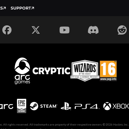
ÉS
SUPPORT
. All rights reserved. All trademarks are property of their respective owners. © 2026 Hasbro, Inc.