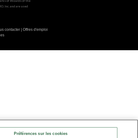
rks of Wizards of the
O, Inc. and are used
us contacter
|
Offres d'emploi
les
Préférences sur les cookies