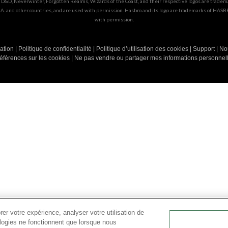
D&D, Neverwinter, Forgotten Realms, Wizards of the Coast, and their respective logos are tradema
S.A. and other countries, and are used with permission. Hasbro and its logo are trademarks of HASBR
with permission.
sation
|
Politique de confidentialité
|
Politique d’utilisation des cookies
|
Support
|
No
éférences sur les cookies
|
Ne pas vendre ou partager mes informations personnel
er votre expérience, analyser votre utilisation de
ologies ne fonctionnent que lorsque nous