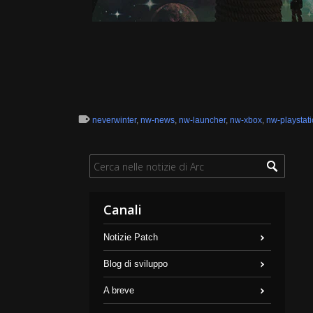
neverwinter
,
nw-news
,
nw-launcher
,
nw-xbox
,
nw-playstat
Canali
Notizie Patch
Blog di sviluppo
A breve