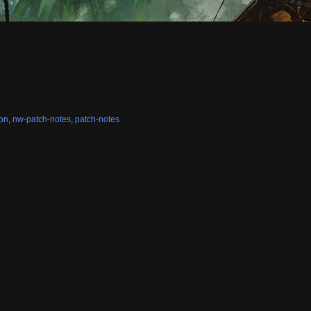
ion
,
nw-patch-notes
,
patch-notes