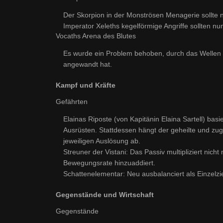
Der Skorpion in der Monströsen Menagerie sollte n
Imperator Xeleths kegelförmige Angriffe sollten nun
Vocaths Arena des Blutes
Es wurde ein Problem behoben, durch das Wellen in
angewandt hat.
Kampf und Kräfte
Gefährten
Elainas Riposte (von Kapitänin Elaina Sartell) ba
Ausrüsten. Stattdessen hängt der geheilte und z
jeweiligen Auslösung ab.
Streuner der Vistani: Das Passiv multipliziert nic
Bewegungsrate hinzuaddiert.
Schattenelementar: Neu ausbalanciert als Einzelz
Gegenstände und Wirtschaft
Gegenstände