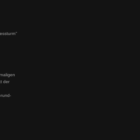
dessturm“
tmaligen
t der
Grund-