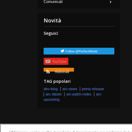
Comunicati
Novità
Seguici
Follow @PerfectWorld
YouTube
Abbonati
TAG popolari
dev-blog
arc-news
press-release
arc-steam
arc-patch-notes
arc-
upcoming