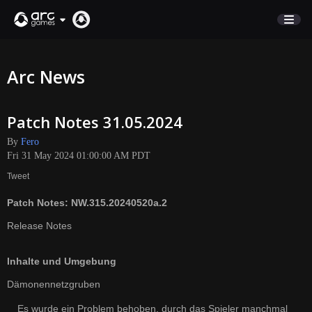
STORE
Arc News
SUPPORT
Patch Notes 31.05.2024
Sign In
By
Fero
Fri 31 May 2024 01:00:00 AM PDT
English
Tweet
Deutsch
Patch Notes: NW.315.20240520a.2
Français
Italiano
Release Notes
Pусский
Inhalte und Umgebung
Español
Dämonennetzgruben
Es wurde ein Problem behoben, durch das Spieler manchmal