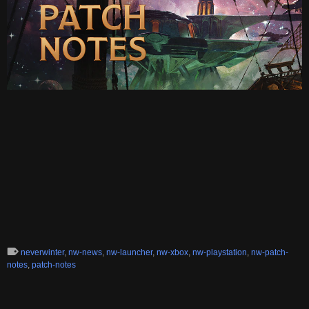
neverwinter
,
nw-news
,
nw-launcher
,
nw-xbox
,
nw-playstation
,
nw-patch-
notes
,
patch-notes