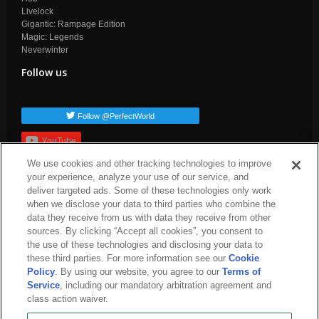
Livelock
Gigantic: Rampage Edition
Magic: Legends
Neverwinter
Follow us
Follow @PerfectWorld
YouTube
We use cookies and other tracking technologies to improve
Subscribe
your experience, analyze your use of our service, and
Popular TAGs
deliver targeted ads. Some of these technologies only work
when we disclose your data to third parties who combine the
arc-news
press-release
dev-blog
arc-patch-notes
arc-steam
data they receive from us with data they receive from other
arc-upcoming
arc-livestream
sources. By clicking “Accept all cookies”, you consent to
the use of these technologies and disclosing your data to
these third parties. For more information see our
Cookie
Policy
. By using our website, you agree to our
Terms of
Service
, including our mandatory arbitration agreement and
class action waiver.