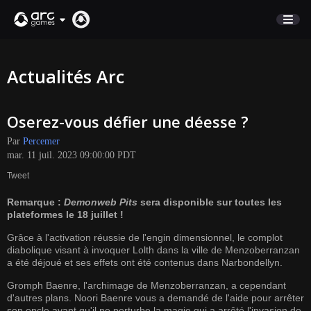
BOUTIQUE
Actualités Arc
SUPPORT
Oserez-vous défier une déesse ?
Connexion
Par
Percemer
mar. 11 juil. 2023 09:00:00 PDT
English
Tweet
Deutsch
Remarque :
Demonweb Pits
sera disponible sur toutes les
Français
plateformes le 18 juillet !
Italiano
Grâce à l'activation réussie de l'engin dimensionnel, le complot
Pусский
diabolique visant à invoquer Lolth dans la ville de Menzoberranzan
Español
a été déjoué et ses effets ont été contenus dans Narbondellyn.
Gromph Baenre, l'archimage de Menzoberranzan, a cependant
d'autres plans. Noori Baenre vous a demandé de l'aide pour arrêter
son oncle avant qu'il ne perturbe la magie qui a arrêté l'invasion de