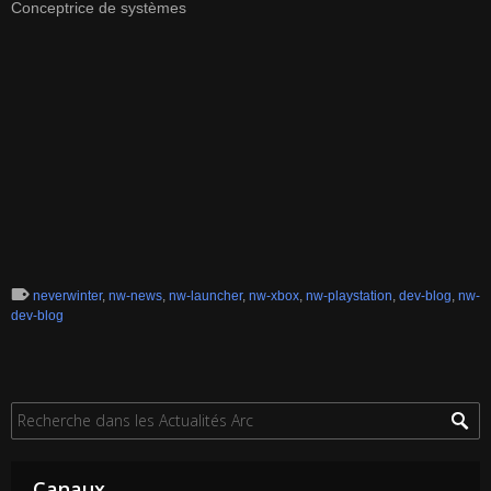
Conceptrice de systèmes
neverwinter
,
nw-news
,
nw-launcher
,
nw-xbox
,
nw-playstation
,
dev-blog
,
nw-
dev-blog
Canaux