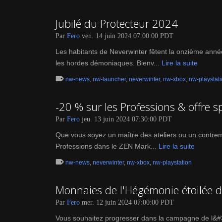
Jubilé du Protecteur 2024
Par
Fero
ven. 14 juin 2024 07:00:00 PDT
Les habitants de Neverwinter fêtent la onzième anné
les hordes démoniaques. Bienv...
Lire la suite
nw-news
,
nw-launcher
,
neverwinter
,
nw-xbox
,
nw-playstat
-20 % sur les Professions & offre s
Par
Fero
jeu. 13 juin 2024 07:30:00 PDT
Que vous soyez un maître des ateliers ou un contrema
Professions dans le ZEN Mark...
Lire la suite
nw-news
,
neverwinter
,
nw-xbox
,
nw-playstation
Monnaies de l'Hégémonie étoilée 
Par
Fero
mer. 12 juin 2024 07:00:00 PDT
Vous souhaitez progresser dans la campagne de l&#