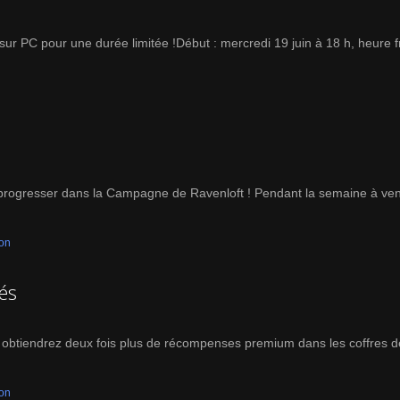
r PC pour une durée limitée !Début : mercredi 19 juin à 18 h, heure fra
 progresser dans la Campagne de Ravenloft ! Pendant la semaine à veni
ion
és
s obtiendrez deux fois plus de récompenses premium dans les coffres
ion