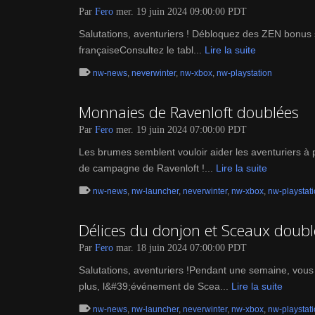
Par
Fero
mer. 19 juin 2024 09:00:00 PDT
Salutations, aventuriers ! Débloquez des ZEN bonus su
françaiseConsultez le tabl...
Lire la suite
nw-news
,
neverwinter
,
nw-xbox
,
nw-playstation
Monnaies de Ravenloft doublées
Par
Fero
mer. 19 juin 2024 07:00:00 PDT
Les brumes semblent vouloir aider les aventuriers à
de campagne de Ravenloft !...
Lire la suite
nw-news
,
nw-launcher
,
neverwinter
,
nw-xbox
,
nw-playstat
Délices du donjon et Sceaux doubl
Par
Fero
mar. 18 juin 2024 07:00:00 PDT
Salutations, aventuriers !Pendant une semaine, vou
plus, l&#39;événement de Scea...
Lire la suite
nw-news
,
nw-launcher
,
neverwinter
,
nw-xbox
,
nw-playstat