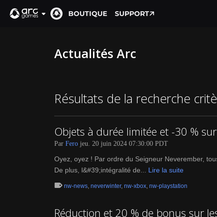
BOUTIQUE
SUPPORT
Actualités Arc
Résultats de la recherche crit
Objets à durée limitée et -30 % sur
Par
Fero
jeu. 20 juin 2024 07:30:00 PDT
Oyez, oyez ! Par ordre du Seigneur Neverember, tous
De plus, l&#39;intégralité de...
Lire la suite
nw-news
,
neverwinter
,
nw-xbox
,
nw-playstation
Réduction et 20 % de bonus sur l