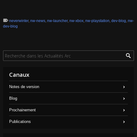
neverwinter
,
nw-news
,
nw-launcher
,
nw-xbox
,
nw-playstation
,
dev-blog
,
nw-
dev-blog
Canaux
Notes de version
Blog
Prochainement
Publications