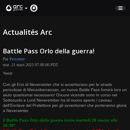
BOUTIQUE
Actualités Arc
SUPPORT
Battle Pass Orlo della guerra!
Connexion
Par
Percemer
mar. 21 mars 2023 07:00:00 PDT
English
Tweet
Deutsch
Con gli Eroi di Neverwinter che si avventurano per le strade
Français
pericolose di Menzoberranzan, un nuovo Battle Pass fornirà loro un
Italiano
aiuto quantomai necessario! Oscure vicende sono in corso nel
Sottosuolo e Lord Neverember ha di nuovo aperto i caveau
Pусский
dell'Enclave del Protettore per gli avventurieri che porteranno gloria
Español
a Neverwinter.
Il Battle Pass Orlo della guerra inizia martedì 28 marzo alle
16:30*.