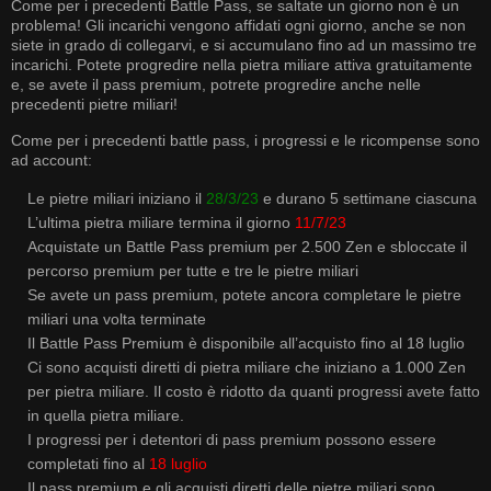
Come per i precedenti Battle Pass, se saltate un giorno non è un
problema! Gli incarichi vengono affidati ogni giorno, anche se non
siete in grado di collegarvi, e si accumulano fino ad un massimo tre
incarichi. Potete progredire nella pietra miliare attiva gratuitamente
e, se avete il pass premium, potrete progredire anche nelle
precedenti pietre miliari!
Come per i precedenti battle pass, i progressi e le ricompense sono
ad account:
Le pietre miliari iniziano il
28/3/23
e durano 5 settimane ciascuna
L’ultima pietra miliare termina il giorno
11/7/23
Acquistate un Battle Pass premium per 2.500 Zen e sbloccate il
percorso premium per tutte e tre le pietre miliari
Se avete un pass premium, potete ancora completare le pietre
miliari una volta terminate
Il Battle Pass Premium è disponibile all’acquisto fino al 18 luglio
Ci sono acquisti diretti di pietra miliare che iniziano a 1.000 Zen
per pietra miliare. Il costo è ridotto da quanti progressi avete fatto
in quella pietra miliare.
I progressi per i detentori di pass premium possono essere
completati fino al
18 luglio
Il pass premium e gli acquisti diretti delle pietre miliari sono