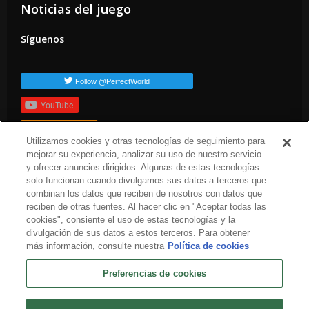
Noticias del juego
Síguenos
Follow @PerfectWorld
YouTube
Suscribirte
Utilizamos cookies y otras tecnologías de seguimiento para
Etiquetas populares
mejorar su experiencia, analizar su uso de nuestro servicio
y ofrecer anuncios dirigidos. Algunas de estas tecnologías
press-release
arc-news
solo funcionan cuando divulgamos sus datos a terceros que
combinan los datos que reciben de nosotros con datos que
reciben de otras fuentes. Al hacer clic en "Aceptar todas las
cookies", consiente el uso de estas tecnologías y la
divulgación de sus datos a estos terceros. Para obtener
más información, consulte nuestra
Política de cookies
Preferencias de cookies
Español
Sobre nosotros
Términos del servicio
Política de privacidad
Política de cookies