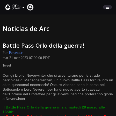
COMERCIO
Noticias de Arc
SOPORTE
Battle Pass Orlo della guerra!
Iniciar sesión
Por
Percemer
mar 21 mar 2023 07:00:00 PDT
English
Tweet
Deutsch
Con gli Eroi di Neverwinter che si avventurano per le strade
Français
pericolose di Menzoberranzan, un nuovo Battle Pass fornirà loro un
Italiano
aiuto quantomai necessario! Oscure vicende sono in corso nel
Sottosuolo e Lord Neverember ha di nuovo aperto i caveau
Pусский
dell'Enclave del Protettore per gli avventurieri che porteranno gloria
Español
a Neverwinter.
Il Battle Pass Orlo della guerra inizia martedì 28 marzo alle
16:30*.