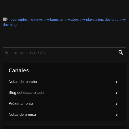
neverwinter
,
nw-news
,
nw-launcher
,
nw-xbox
,
nw-playstation
,
dev-blog
,
nw-
dev-blog
Canales
Notas del parche
Blog del desarrollador
Próximamente
Notas de prensa