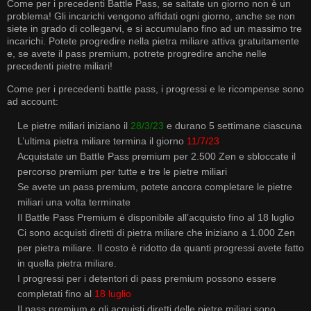
Come per i precedenti Battle Pass, se saltate un giorno non è un
problema! Gli incarichi vengono affidati ogni giorno, anche se non
siete in grado di collegarvi, e si accumulano fino ad un massimo tre
incarichi. Potete progredire nella pietra miliare attiva gratuitamente
e, se avete il pass premium, potrete progredire anche nelle
precedenti pietre miliari!
Come per i precedenti battle pass, i progressi e le ricompense sono
ad account:
Le pietre miliari iniziano il
28/3/23
e durano 5 settimane ciascuna
L’ultima pietra miliare termina il giorno
11/7/23
Acquistate un Battle Pass premium per 2.500 Zen e sbloccate il
percorso premium per tutte e tre le pietre miliari
Se avete un pass premium, potete ancora completare le pietre
miliari una volta terminate
Il Battle Pass Premium è disponibile all’acquisto fino al 18 luglio
Ci sono acquisti diretti di pietra miliare che iniziano a 1.000 Zen
per pietra miliare. Il costo è ridotto da quanti progressi avete fatto
in quella pietra miliare.
I progressi per i detentori di pass premium possono essere
completati fino al
18 luglio
Il pass premium e gli acquisti diretti delle pietre miliari sono