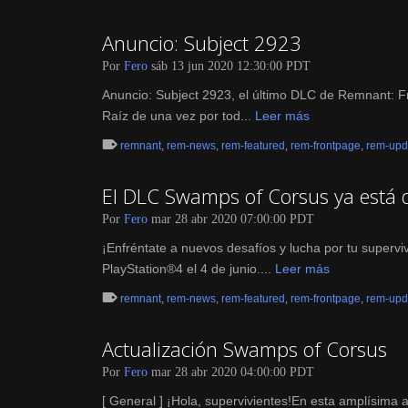
Anuncio: Subject 2923
Por
Fero
sáb 13 jun 2020 12:30:00 PDT
Anuncio: Subject 2923, el último DLC de Remnant: Fr
Raíz de una vez por tod...
Leer más
remnant
,
rem-news
,
rem-featured
,
rem-frontpage
,
rem-upd
El DLC Swamps of Corsus ya está 
Por
Fero
mar 28 abr 2020 07:00:00 PDT
¡Enfréntate a nuevos desafíos y lucha por tu super
PlayStation®4 el 4 de junio....
Leer más
remnant
,
rem-news
,
rem-featured
,
rem-frontpage
,
rem-upd
Actualización Swamps of Corsus
Por
Fero
mar 28 abr 2020 04:00:00 PDT
[ General ] ¡Hola, supervivientes!En esta amplísima