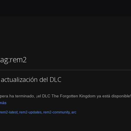
tag:rem2
actualización del DLC
era ha terminado, ¡el DLC The Forgotten Kingdom ya está disponible
más
rem2-latest
,
rem2-updates
,
rem2-community
,
arc