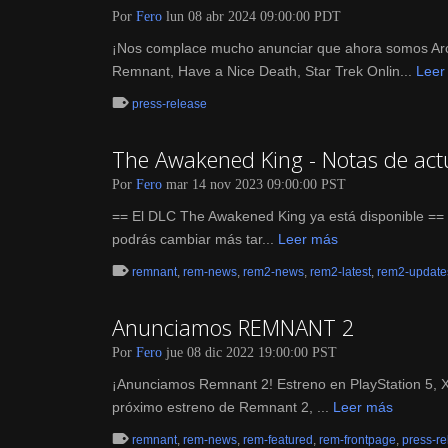
Por
Fero
lun 08 abr 2024 09:00:00 PDT
¡Nos complace mucho anunciar que ahora somos Arc 
Remnant, Have a Nice Death, Star Trek Onlin...
Leer
press-release
The Awakened King - Notas de actu
Por
Fero
mar 14 nov 2023 09:00:00 PST
== El DLC The Awakened King ya está disponible == -
podrás cambiar más tar...
Leer más
remnant
,
rem-news
,
rem2-news
,
rem2-latest
,
rem2-update
Anunciamos REMNANT 2
Por
Fero
jue 08 dic 2022 19:00:00 PST
¡Anunciamos Remnant 2! Estreno en PlayStation 5, X
próximo estreno de Remnant 2, ...
Leer más
remnant
,
rem-news
,
rem-featured
,
rem-frontpage
,
press-r