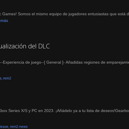
Games! Somos el mismo equipo de jugadores entusiastas que está de
 más
alización del DLC
-Experiencia de juego--[ General ]- Añadidas regiones de emparejamien
s
,
rem2
box Series X/S y PC en 2023. ¡Añádelo ya a tu lista de deseos!Gearb
elease
,
rem2-news