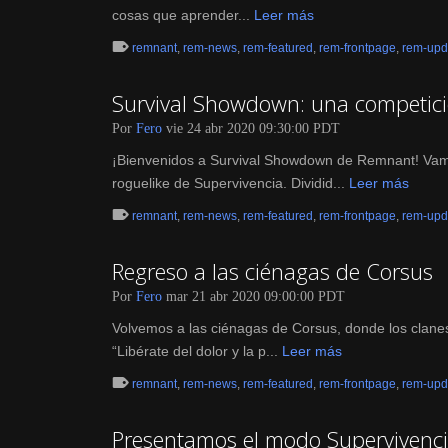
cosas que aprender...
Leer más
remnant
,
rem-news
,
rem-featured
,
rem-frontpage
,
rem-upd
Survival Showdown: una competic
Por
Fero
vie 24 abr 2020 09:30:00 PDT
¡Bienvenidos a Survival Showdown de Remnant! Vamos
roguelike de Supervivencia. Dividid...
Leer más
remnant
,
rem-news
,
rem-featured
,
rem-frontpage
,
rem-upd
Regreso a las ciénagas de Corsus
Por
Fero
mar 21 abr 2020 09:00:00 PDT
Volvemos a las ciénagas de Corsus, donde los clanes 
“Libérate del dolor y la p...
Leer más
remnant
,
rem-news
,
rem-featured
,
rem-frontpage
,
rem-upd
Presentamos el modo Supervivenc