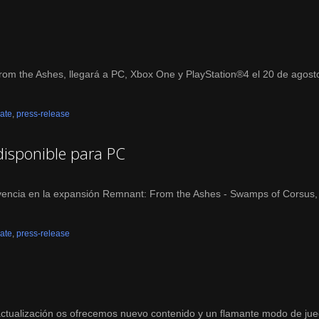
om the Ashes, llegará a PC, Xbox One y PlayStation®4 el 20 de agosto
ate
,
press-release
disponible para PC
vivencia en la expansión Remnant: From the Ashes - Swamps of Corsus,
ate
,
press-release
 actualización os ofrecemos nuevo contenido y un flamante modo de ju