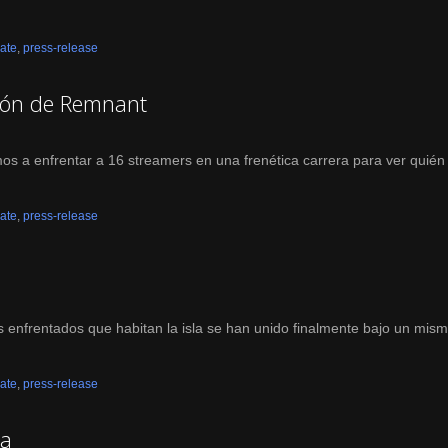
ate
,
press-release
ión de Remnant
 a enfrentar a 16 streamers en una frenética carrera para ver quié
ate
,
press-release
enfrentados que habitan la isla se han unido finalmente bajo un mismo 
ate
,
press-release
ia