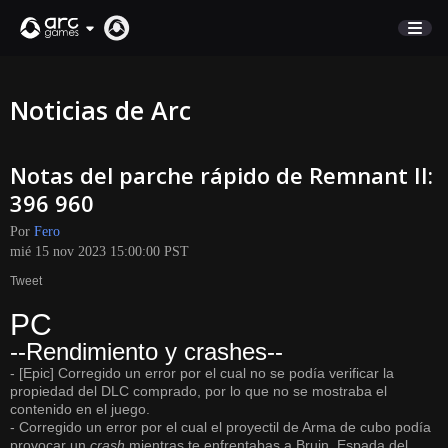
COMERCIO
Noticias de Arc
SOPORTE
Notas del parche rápido de Remnant II:
Iniciar sesión
396 960
Por
Fero
English
mié 15 nov 2023 15:00:00 PST
Deutsch
Tweet
Français
PC
Italiano
--Rendimiento y crashes--
Pусский
- [Epic] Corregido un error por el cual no se podía verificar la
Español
propiedad del DLC comprado, por lo que no se mostraba el
contenido en el juego.
- Corregido un error por el cual el proyectil de Arma de cubo podía
provocar un
crash
mientras te enfrentabas a Bruin, Espada del