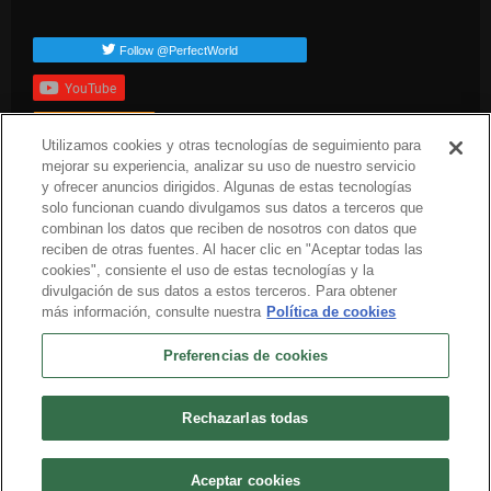
Follow @PerfectWorld
YouTube
Suscribirte
Utilizamos cookies y otras tecnologías de seguimiento para
Etiquetas populares
mejorar su experiencia, analizar su uso de nuestro servicio
y ofrecer anuncios dirigidos. Algunas de estas tecnologías
press-release
arc-news
solo funcionan cuando divulgamos sus datos a terceros que
combinan los datos que reciben de nosotros con datos que
reciben de otras fuentes. Al hacer clic en "Aceptar todas las
cookies", consiente el uso de estas tecnologías y la
divulgación de sus datos a estos terceros. Para obtener
más información, consulte nuestra
Política de cookies
Preferencias de cookies
Español
Sobre nosotros
Términos del servicio
Política de privacidad
Política de cookies
Rechazarlas todas
Desinstalar
Contacta con nosotros
Empleo
Preferencias de cookies
No vender o compartir mi información personal
© 2026 Arc Games Inc. All rights reserved. All trademarks are property of their
Aceptar cookies
respective owners.