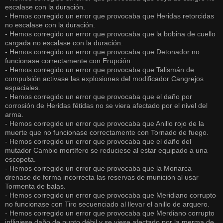
escalase con la duración.
- Hemos corregido un error que provocaba que Heridas retorcidas
no escalase con la duración.
- Hemos corregido un error que provocaba que la bobina de cuello
cargada no escalase con la duración.
- Hemos corregido un error que provocaba que Detonador no
funcionase correctamente con Erupción.
- Hemos corregido un error que provocaba que Talismán de
compulsión activase las explosiones del modificador Cangrejos
espaciales.
- Hemos corregido un error que provocaba que el daño por
corrosión de Heridas fétidas no se viera afectado por el nivel del
arma.
- Hemos corregido un error que provocaba que Anillo rojo de la
muerte que no funcionase correctamente con Tornado de fuego.
- Hemos corregido un error que provocaba que el daño del
mutador Cambio mortífero se reduciese al estar equipado a una
escopeta.
- Hemos corregido un error que provocaba que la Monarca
drenase de forma incorrecta las reservas de munición al usar
Tormenta de balas.
- Hemos corregido un error que provocaba que Meridiano corrupto
no funcionase con Tiro secuenciado al llevar el anillo de arquero.
- Hemos corregido un error que provocaba que Merdiano corrupto
infligiese daño de punto débil y se viese afectado por la merma de