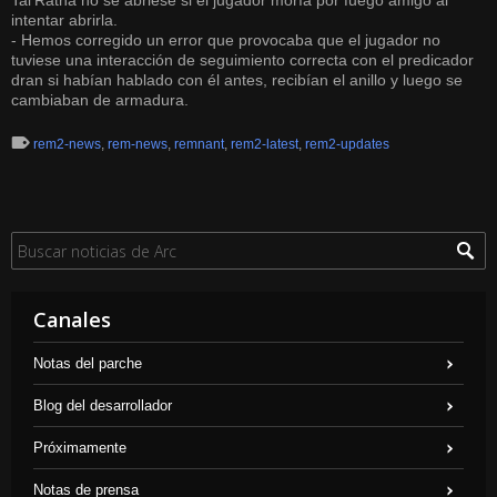
Tal'Ratha no se abriese si el jugador moría por fuego amigo al
intentar abrirla.
- Hemos corregido un error que provocaba que el jugador no
tuviese una interacción de seguimiento correcta con el predicador
dran si habían hablado con él antes, recibían el anillo y luego se
cambiaban de armadura.
rem2-news
,
rem-news
,
remnant
,
rem2-latest
,
rem2-updates
Canales
Notas del parche
Blog del desarrollador
Próximamente
Notas de prensa