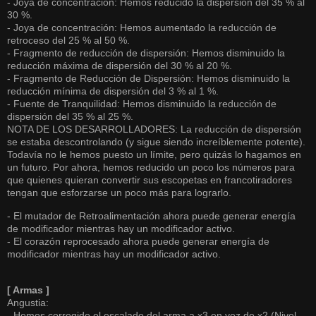
- Joya de concentración: Hemos reducido la dispersión del 35 % al
30 %.
- Joya de concentración: Hemos aumentado la reducción de
retroceso del 25 % al 50 %.
- Fragmento de reducción de dispersión: Hemos disminuido la
reducción máxima de dispersión del 30 % al 20 %.
- Fragmento de Reducción de Dispersión: Hemos disminuido la
reducción mínima de dispersión del 3 % al 1 %.
- Fuente de Tranquilidad: Hemos disminuido la reducción de
dispersión del 35 % al 25 %.
NOTA DE LOS DESARROLLADORES: La reducción de dispersión
se estaba descontrolando (y sigue siendo increíblemente potente).
Todavía no le hemos puesto un límite, pero quizás lo hagamos en
un futuro. Por ahora, hemos reducido un poco los números para
que quienes quieran convertir sus escopetas en francotiradores
tengan que esforzarse un poco más para lograrlo.
- El mutador de Retroalimentación ahora puede generar energía
de modificador mientras hay un modificador activo.
- El corazón reprocesado ahora puede generar energía de
modificador mientras hay un modificador activo.
[ Armas ]
Angustia:
- Hemos corregido el escalado del arma a x3 en vez de x2 (Nivel