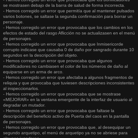
se mostrasen debajo de la barra de salud de forma incorrecta.
- Hemos corregido un error que permitía que al mantener pulsados
varios botones, se saltase la segunda confirmación para borrar un
personaje.
- Hemos corregido un error que provocaba que los cambios en los
efectos de estado del rasgo Aflicción no se actualizasen en el menú
de personajes.
- Hemos corregido un error que provocaba que Inmisericorde
corrupto indicase que causaba 0 de daño por sangrado durante 10
segundos en la descripción del objeto.
- Hemos corregido un error que provocaba que algunos
modificadores no cambiasen el color de los números de daño al
equiparse en un arma de arco.
- Hemos corregido un error que afectaba a algunos fragmentos de
reliquia y que provocaba que tuviesen descripciones inconsistentes
al inspeccionarlos.
- Hemos corregido un error que provocaba que se mostrase
«MEJORAR» en la ventana emergente de la interfaz de usuario al
degradar un mutador.
- Hemos corregido un error que provocaba que faltase la
descripción del beneficio activo de Puerta del caos en la pantalla
de personajes.
- Hemos corregido un error que provocaba que, al desequipar un
segundo arquetipo, el menú de arquetipo ya no se abriese para