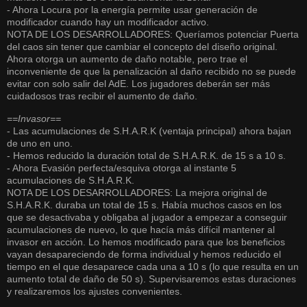
- Ahora Locura por la energía permite usar generación de
modificador cuando hay un modificador activo.
NOTA DE LOS DESARROLLADORES: Queríamos potenciar Puerta
del caos sin tener que cambiar el concepto del diseño original.
Ahora otorga un aumento de daño notable, pero trae el
inconveniente de que la penalización al daño recibido no se puede
evitar con solo salir del AdE. Los jugadores deberán ser más
cuidadosos tras recibir el aumento de daño.
==Invasor==
- Las acumulaciones de S.H.A.R.K (ventaja principal) ahora bajan
de uno en uno.
- Hemos reducido la duración total de S.H.A.R.K. de 15 s a 10 s.
- Ahora Evasión perfecta/esquiva otorga al instante 5
acumulaciones de S.H.A.R.K.
NOTA DE LOS DESARROLLADORES: La mejora original de
S.H.A.R.K. duraba un total de 15 s. Había muchos casos en los
que se desactivaba y obligaba al jugador a empezar a conseguir
acumulaciones de nuevo, lo que hacía más difícil mantener al
invasor en acción. Lo hemos modificado para que los beneficios
vayan desapareciendo de forma individual y hemos reducido el
tiempo en el que desaparece cada una a 10 s (lo que resulta en un
aumento total de daño de 50 s). Supervisaremos estas duraciones
y realizaremos los ajustes convenientes.