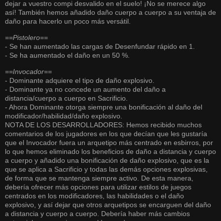
dejar a vuestro compi desvalido en el suelo! ¡No se merece algo
así! También hemos añadido daño cuerpo a cuerpo a su ventaja de
daño para hacerlo un poco más versátil.
==Pistolero==
- Se han aumentado las cargas de Desenfundar rápido en 1.
- Se ha aumentado el daño en un 50 %.
==Invocador==
- Dominante adquiere el tipo de daño explosivo.
- Dominante ya no concede un aumento del daño a
distancia/cuerpo a cuerpo en Sacrificio.
- Ahora Dominante otorga siempre una bonificación al daño del
modificador/habilidad/daño explosivo.
NOTA DE LOS DESARROLLADORES: Hemos recibido muchos
comentarios de los jugadores en los que decían que les gustaría
que el Invocador fuera un arquetipo más centrado en esbirros, por
lo que hemos eliminado los beneficios de daño a distancia y cuerpo
a cuerpo y añadido una bonificación de daño explosivo, que es la
que se aplica a Sacrificio y todas las demás opciones explosivas,
de forma que se mantenga siempre activo. De esta manera,
debería ofrecer más opciones para utilizar estilos de juegos
centrados en los modificadores, las habilidades o el daño
explosivo, y así dejar que otros arquetipos se encarguen del daño
a distancia y cuerpo a cuerpo. Debería haber más cambios