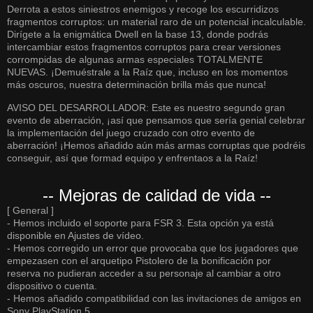
Derrota a estos siniestros enemigos y recoge los escurridizos
fragmentos corruptos: un material raro de un potencial incalculable.
Dirígete a la enigmática Dwell en la base 13, donde podrás
intercambiar estos fragmentos corruptos para crear versiones
corrompidas de algunas armas especiales TOTALMENTE
NUEVAS. ¡Demuéstrale a la Raíz que, incluso en los momentos
más oscuros, nuestra determinación brilla más que nunca!
AVISO DEL DESARROLLADOR: Este es nuestro segundo gran
evento de aberración, ¡así que pensamos que sería genial celebrar
la implementación del juego cruzado con otro evento de
aberración! ¡Hemos añadido aún más armas corruptas que podréis
conseguir, así que formad equipo y enfrentaos a la Raíz!
-- Mejoras de calidad de vida --
[ General ]
- Hemos incluido el soporte para FSR 3. Esta opción ya está
disponible en Ajustes de vídeo.
- Hemos corregido un error que provocaba que los jugadores que
empezasen con el arquetipo Pistolero de la bonificación por
reserva no pudieran acceder a su personaje al cambiar a otro
dispositivo o cuenta.
- Hemos añadido compatibilidad con las invitaciones de amigos en
Sony PlayStation 5.