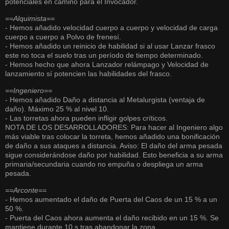
potenciales en camino para el Invocador.
==Alquimista==
- Hemos añadido velocidad cuerpo a cuerpo y velocidad de carga
cuerpo a cuerpo a Polvo de frenesí.
- Hemos añadido un reinicio de habilidad si al usar Lanzar frasco
este no toca el suelo tras un período de tiempo determinado.
- Hemos hecho que ahora Lanzador relámpago y Velocidad de
lanzamiento sí potencien las habilidades del frasco.
==Ingeniero==
- Hemos añadido Daño a distancia al Metalurgista (ventaja de
daño). Máximo 25 % al nivel 10.
- Las torretas ahora pueden infligir golpes críticos.
NOTA DE LOS DESARROLLADORES: Para hacer al Ingeniero algo
más viable tras colocar la torreta, hemos añadido una bonificación
de daño a sus ataques a distancia. Aviso: El daño del arma pesada
sigue considerándose daño por habilidad. Esto beneficia a su arma
primaria/secundaria cuando no empuña o despliega un arma
pesada.
==Arconte==
- Hemos aumentado el daño de Puerta del Caos de un 15 % a un
50 %.
- Puerta del Caos ahora aumenta el daño recibido en un 15 %. Se
mantiene durante 10 s tras abandonar la zona.