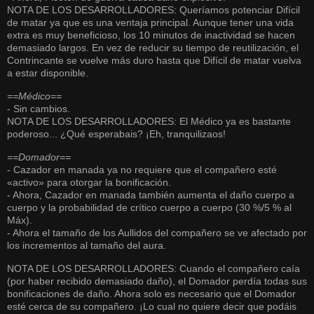
NOTA DE LOS DESARROLLADORES: Queríamos potenciar Difícil
de matar ya que es una ventaja principal. Aunque tener una vida
extra es muy beneficioso, los 10 minutos de inactividad se hacen
demasiado largos. En vez de reducir su tiempo de reutilización, el
Contrincante se vuelve más duro hasta que Difícil de matar vuelva
a estar disponible.
==Médico==
- Sin cambios.
NOTA DE LOS DESARROLLADORES: El Médico ya es bastante
poderoso... ¿Qué esperabais? ¡Eh, tranquilizaos!
==Domador==
- Cazador en manada ya no requiere que el compañero esté
«activo» para otorgar la bonificación.
- Ahora, Cazador en manada también aumenta el daño cuerpo a
cuerpo y la probabilidad de crítico cuerpo a cuerpo (30 %/5 % al
Máx).
- Ahora el tamaño de los Aullidos del compañero se ve afectado por
los incrementos al tamaño del aura.
NOTA DE LOS DESARROLLADORES: Cuando el compañero caía
(por haber recibido demasiado daño), el Domador perdía todas sus
bonificaciones de daño. Ahora solo es necesario que el Domador
esté cerca de su compañero. ¡Lo cual no quiere decir que podáis