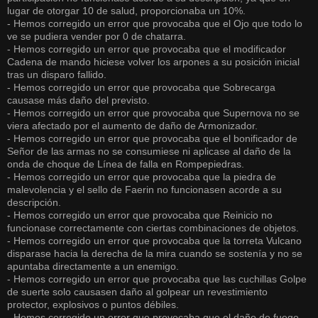
lugar de otorgar 10 de salud, proporcionaba un 10%.
- Hemos corregido un error que provocaba que el Ojo que todo lo
ve se pudiera vender por 0 de chatarra.
- Hemos corregido un error que provocaba que el modificador
Cadena de mando hiciese volver los arpones a su posición inicial
tras un disparo fallido.
- Hemos corregido un error que provocaba que Sobrecarga
causase más daño del previsto.
- Hemos corregido un error que provocaba que Supernova no se
viera afectado por el aumento de daño de Armonizador.
- Hemos corregido un error que provocaba que el bonificador de
Señor de las armas no se consumiese ni aplicase al daño de la
onda de choque de Línea de falla en Rompepiedras.
- Hemos corregido un error que provocaba que la piedra de
malevolencia y el sello de Faerin no funcionasen acorde a su
descripción.
- Hemos corregido un error que provocaba que Reinicio no
funcionase correctamente con ciertas combinaciones de objetos.
- Hemos corregido un error que provocaba que la torreta Vulcano
disparase hacia la derecha de la mira cuando se sostenía y no se
apuntaba directamente a un enemigo.
- Hemos corregido un error que provocaba que las cuchillas Golpe
de suerte solo causasen daño al golpear un revestimiento
protector, explosivos o puntos débiles.
- Hemos corregido un error que provocaba que el daño de fuego