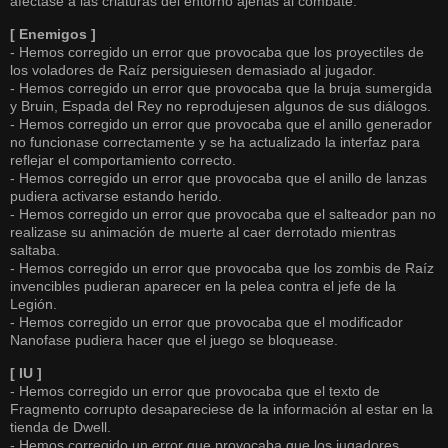
afectase a las criaturas del entorno ajenas al combate.
[ Enemigos ]
- Hemos corregido un error que provocaba que los proyectiles de
los voladores de Raíz persiguiesen demasiado al jugador.
- Hemos corregido un error que provocaba que la bruja sumergida
y Bruin, Espada del Rey no reprodujesen algunos de sus diálogos.
- Hemos corregido un error que provocaba que el anillo generador
no funcionase correctamente y se ha actualizado la interfaz para
reflejar el comportamiento correcto.
- Hemos corregido un error que provocaba que el anillo de lanzas
pudiera activarse estando herido.
- Hemos corregido un error que provocaba que el salteador pan no
realizase su animación de muerte al caer derrotado mientras
saltaba.
- Hemos corregido un error que provocaba que los zombis de Raíz
invencibles pudieran aparecer en la pelea contra el jefe de la
Legión.
- Hemos corregido un error que provocaba que el modificador
Nanofase pudiera hacer que el juego se bloquease.
[ IU ]
- Hemos corregido un error que provocaba que el texto de
Fragmento corrupto desapareciese de la información al estar en la
tienda de Dwell.
- Hemos corregido un error que provocaba que los jugadores