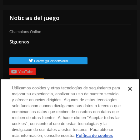
Noticias del juego
Champions Online
Síguenos
Follow @PerfectWorld
YouTube
Suscribirte
Utilizamos cookies y otras tecnologías de seguimiento para
Etiquetas populares
mejorar su experiencia, analizar su uso de nuestro servicio
y ofrecer anuncios dirigidos. Algunas de estas tecnologías
press-release
arc-news
solo funcionan cuando divulgamos sus datos a terceros que
combinan los datos que reciben de nosotros con datos que
reciben de otras fuentes. Al hacer clic en "Aceptar todas las
cookies", consiente el uso de estas tecnologías y la
divulgación de sus datos a estos terceros. Para obtener
más información, consulte nuestra
Política de cookies