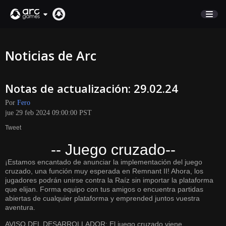
COMERCIO
Noticias de Arc
SOPORTE
Notas de actualización: 29.02.24
Iniciar sesión
Por
Fero
jue 29 feb 2024 09:00:00 PST
English
Tweet
Deutsch
-- Juego cruzado--
Français
¡Estamos encantado de anunciar la implementación del juego
Italiano
cruzado, una función muy esperada en Remnant II! Ahora, los
Pусский
jugadores podrán unirse contra la Raíz sin importar la plataforma
que elijan. Forma equipo con tus amigos o encuentra partidas
Español
abiertas de cualquier plataforma y emprended juntos vuestra
aventura.
AVISO DEL DESARROLLADOR: El juego cruzado viene