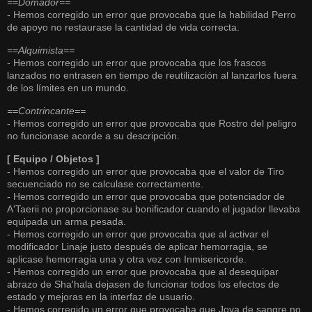
==Domador==
- Hemos corregido un error que provocaba que la habilidad Perro
de apoyo no restaurase la cantidad de vida correcta.
==Alquimista==
- Hemos corregido un error que provocaba que los frascos
lanzados no entrasen en tiempo de reutilización al lanzarlos fuera
de los límites en un mundo.
==Contrincante==
- Hemos corregido un error que provocaba que Rostro del peligro
no funcionase acorde a su descripción.
[ Equipo / Objetos ]
- Hemos corregido un error que provocaba que el valor de Tiro
secuenciado no se calculase correctamente.
- Hemos corregido un error que provocaba que potenciador de
A'Taerii no proporcionase su bonificador cuando el jugador llevaba
equipada un arma pesada.
- Hemos corregido un error que provocaba que al activar el
modificador Linaje justo después de aplicar hemorragia, se
aplicase hemorragia una y otra vez con Inmisericorde.
- Hemos corregido un error que provocaba que al desequipar
abrazo de Sha'hala dejasen de funcionar todos los efectos de
estado y mejoras en la interfaz de usuario.
- Hemos corregido un error que provocaba que Joya de sangre no