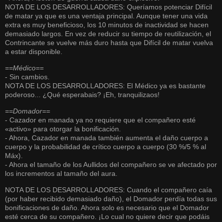
NOTA DE LOS DESARROLLADORES: Queríamos potenciar Difícil
de matar ya que es una ventaja principal. Aunque tener una vida
extra es muy beneficioso, los 10 minutos de inactividad se hacen
demasiado largos. En vez de reducir su tiempo de reutilización, el
Contrincante se vuelve más duro hasta que Difícil de matar vuelva
a estar disponible.
==Médico==
- Sin cambios.
NOTA DE LOS DESARROLLADORES: El Médico ya es bastante
poderoso... ¿Qué esperabais? ¡Eh, tranquilizaos!
==Domador==
- Cazador en manada ya no requiere que el compañero esté
«activo» para otorgar la bonificación.
- Ahora, Cazador en manada también aumenta el daño cuerpo a
cuerpo y la probabilidad de crítico cuerpo a cuerpo (30 %/5 % al
Máx).
- Ahora el tamaño de los Aullidos del compañero se ve afectado por
los incrementos al tamaño del aura.
NOTA DE LOS DESARROLLADORES: Cuando el compañero caía
(por haber recibido demasiado daño), el Domador perdía todas sus
bonificaciones de daño. Ahora solo es necesario que el Domador
esté cerca de su compañero. ¡Lo cual no quiere decir que podáis