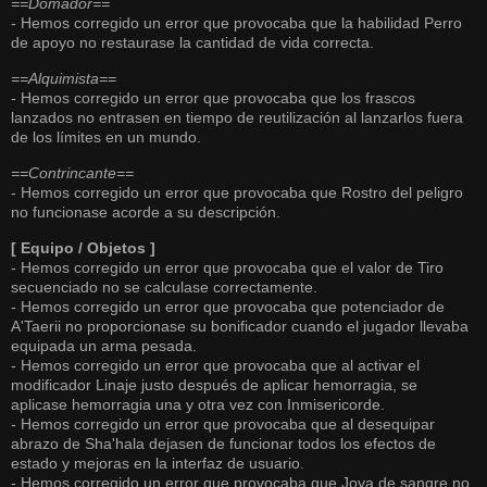
==Domador==
- Hemos corregido un error que provocaba que la habilidad Perro
de apoyo no restaurase la cantidad de vida correcta.
==Alquimista==
- Hemos corregido un error que provocaba que los frascos
lanzados no entrasen en tiempo de reutilización al lanzarlos fuera
de los límites en un mundo.
==Contrincante==
- Hemos corregido un error que provocaba que Rostro del peligro
no funcionase acorde a su descripción.
[ Equipo / Objetos ]
- Hemos corregido un error que provocaba que el valor de Tiro
secuenciado no se calculase correctamente.
- Hemos corregido un error que provocaba que potenciador de
A'Taerii no proporcionase su bonificador cuando el jugador llevaba
equipada un arma pesada.
- Hemos corregido un error que provocaba que al activar el
modificador Linaje justo después de aplicar hemorragia, se
aplicase hemorragia una y otra vez con Inmisericorde.
- Hemos corregido un error que provocaba que al desequipar
abrazo de Sha'hala dejasen de funcionar todos los efectos de
estado y mejoras en la interfaz de usuario.
- Hemos corregido un error que provocaba que Joya de sangre no