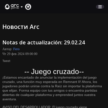
МАГАЗИН
Новости Arc
ПОДДЕРЖКА
Notas de actualización: 29.02.24
Вход
Автор:
Fero
Чт 29 фев 2024 09:00:00
English
Tweet
Deutsch
-- Juego cruzado--
Français
¡Estamos encantado de anunciar la implementación del juego
Italiano
cruzado, una función muy esperada en Remnant II! Ahora, los
Pусский
jugadores podrán unirse contra la Raíz sin importar la plataforma
que elijan. Forma equipo con tus amigos o encuentra partidas
Español
abiertas de cualquier plataforma y emprended juntos vuestra
aventura.
AVISO DEL DESARROLLADOR: El juego cruzado viene