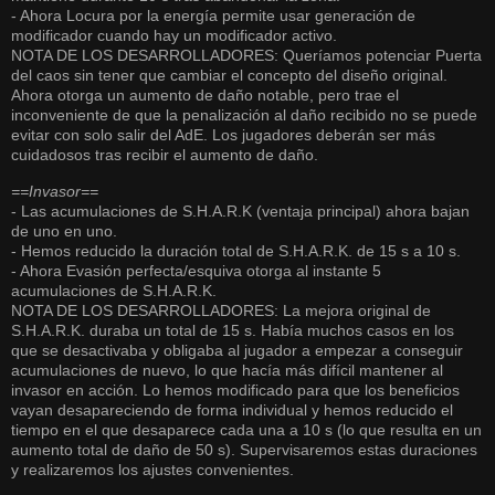
- Ahora Locura por la energía permite usar generación de
modificador cuando hay un modificador activo.
NOTA DE LOS DESARROLLADORES: Queríamos potenciar Puerta
del caos sin tener que cambiar el concepto del diseño original.
Ahora otorga un aumento de daño notable, pero trae el
inconveniente de que la penalización al daño recibido no se puede
evitar con solo salir del AdE. Los jugadores deberán ser más
cuidadosos tras recibir el aumento de daño.
==Invasor==
- Las acumulaciones de S.H.A.R.K (ventaja principal) ahora bajan
de uno en uno.
- Hemos reducido la duración total de S.H.A.R.K. de 15 s a 10 s.
- Ahora Evasión perfecta/esquiva otorga al instante 5
acumulaciones de S.H.A.R.K.
NOTA DE LOS DESARROLLADORES: La mejora original de
S.H.A.R.K. duraba un total de 15 s. Había muchos casos en los
que se desactivaba y obligaba al jugador a empezar a conseguir
acumulaciones de nuevo, lo que hacía más difícil mantener al
invasor en acción. Lo hemos modificado para que los beneficios
vayan desapareciendo de forma individual y hemos reducido el
tiempo en el que desaparece cada una a 10 s (lo que resulta en un
aumento total de daño de 50 s). Supervisaremos estas duraciones
y realizaremos los ajustes convenientes.