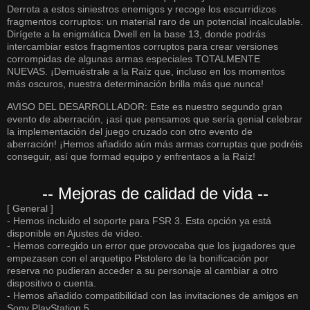
Derrota a estos siniestros enemigos y recoge los escurridizos
fragmentos corruptos: un material raro de un potencial incalculable.
Dirígete a la enigmática Dwell en la base 13, donde podrás
intercambiar estos fragmentos corruptos para crear versiones
corrompidas de algunas armas especiales TOTALMENTE
NUEVAS. ¡Demuéstrale a la Raíz que, incluso en los momentos
más oscuros, nuestra determinación brilla más que nunca!
AVISO DEL DESARROLLADOR: Este es nuestro segundo gran
evento de aberración, ¡así que pensamos que sería genial celebrar
la implementación del juego cruzado con otro evento de
aberración! ¡Hemos añadido aún más armas corruptas que podréis
conseguir, así que formad equipo y enfrentaos a la Raíz!
-- Mejoras de calidad de vida --
[ General ]
- Hemos incluido el soporte para FSR 3. Esta opción ya está
disponible en Ajustes de vídeo.
- Hemos corregido un error que provocaba que los jugadores que
empezasen con el arquetipo Pistolero de la bonificación por
reserva no pudieran acceder a su personaje al cambiar a otro
dispositivo o cuenta.
- Hemos añadido compatibilidad con las invitaciones de amigos en
Sony PlayStation 5.