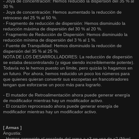
- Joya de concentración: Hemos reducido la dispersión del 35 % al
30 %.
- Joya de concentración: Hemos aumentado la reducción de
retroceso del 25 % al 50 %.
- Fragmento de reducción de dispersión: Hemos disminuido la
reducción máxima de dispersión del 30 % al 20 %.
- Fragmento de Reducción de Dispersión: Hemos disminuido la
reducción mínima de dispersión del 3 % al 1 %.
- Fuente de Tranquilidad: Hemos disminuido la reducción de
dispersión del 35 % al 25 %.
NOTA DE LOS DESARROLLADORES: La reducción de dispersión
se estaba descontrolando (y sigue siendo increíblemente potente).
Todavía no le hemos puesto un límite, pero quizás lo hagamos en
un futuro. Por ahora, hemos reducido un poco los números para
que quienes quieran convertir sus escopetas en francotiradores
tengan que esforzarse un poco más para lograrlo.
- El mutador de Retroalimentación ahora puede generar energía
de modificador mientras hay un modificador activo.
- El corazón reprocesado ahora puede generar energía de
modificador mientras hay un modificador activo.
[ Armas ]
Angustia:
- Hemos corregido el escalado del arma a x3 en vez de x2 (Nivel