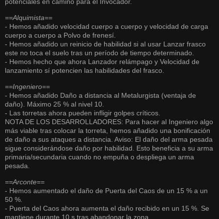
potenciales en camino para el Invocador.
==Alquimista==
- Hemos añadido velocidad cuerpo a cuerpo y velocidad de carga
cuerpo a cuerpo a Polvo de frenesí.
- Hemos añadido un reinicio de habilidad si al usar Lanzar frasco
este no toca el suelo tras un período de tiempo determinado.
- Hemos hecho que ahora Lanzador relámpago y Velocidad de
lanzamiento sí potencien las habilidades del frasco.
==Ingeniero==
- Hemos añadido Daño a distancia al Metalurgista (ventaja de
daño). Máximo 25 % al nivel 10.
- Las torretas ahora pueden infligir golpes críticos.
NOTA DE LOS DESARROLLADORES: Para hacer al Ingeniero algo
más viable tras colocar la torreta, hemos añadido una bonificación
de daño a sus ataques a distancia. Aviso: El daño del arma pesada
sigue considerándose daño por habilidad. Esto beneficia a su arma
primaria/secundaria cuando no empuña o despliega un arma
pesada.
==Arconte==
- Hemos aumentado el daño de Puerta del Caos de un 15 % a un
50 %.
- Puerta del Caos ahora aumenta el daño recibido en un 15 %. Se
mantiene durante 10 s tras abandonar la zona.