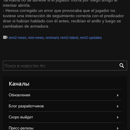
Tal'Ratha no se abriese si el jugador moría por fuego amigo al
intentar abrirla.
- Hemos corregido un error que provocaba que el jugador no
tuviese una interacción de seguimiento correcta con el predicador
dran si habían hablado con él antes, recibían el anillo y luego se
cambiaban de armadura.
rem2-news
,
rem-news
,
remnant
,
rem2-latest
,
rem2-updates
Каналы
Обновления
Блог разработчиков
Скоро выйдет
Пресс-релизы