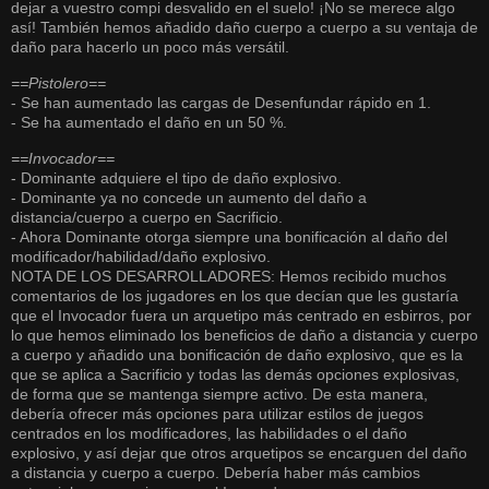
dejar a vuestro compi desvalido en el suelo! ¡No se merece algo
así! También hemos añadido daño cuerpo a cuerpo a su ventaja de
daño para hacerlo un poco más versátil.
==Pistolero==
- Se han aumentado las cargas de Desenfundar rápido en 1.
- Se ha aumentado el daño en un 50 %.
==Invocador==
- Dominante adquiere el tipo de daño explosivo.
- Dominante ya no concede un aumento del daño a
distancia/cuerpo a cuerpo en Sacrificio.
- Ahora Dominante otorga siempre una bonificación al daño del
modificador/habilidad/daño explosivo.
NOTA DE LOS DESARROLLADORES: Hemos recibido muchos
comentarios de los jugadores en los que decían que les gustaría
que el Invocador fuera un arquetipo más centrado en esbirros, por
lo que hemos eliminado los beneficios de daño a distancia y cuerpo
a cuerpo y añadido una bonificación de daño explosivo, que es la
que se aplica a Sacrificio y todas las demás opciones explosivas,
de forma que se mantenga siempre activo. De esta manera,
debería ofrecer más opciones para utilizar estilos de juegos
centrados en los modificadores, las habilidades o el daño
explosivo, y así dejar que otros arquetipos se encarguen del daño
a distancia y cuerpo a cuerpo. Debería haber más cambios