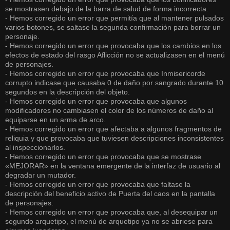
se mostrasen debajo de la barra de salud de forma incorrecta.
- Hemos corregido un error que permitía que al mantener pulsados
varios botones, se saltase la segunda confirmación para borrar un
personaje.
- Hemos corregido un error que provocaba que los cambios en los
efectos de estado del rasgo Aflicción no se actualizasen en el menú
de personajes.
- Hemos corregido un error que provocaba que Inmisericorde
corrupto indicase que causaba 0 de daño por sangrado durante 10
segundos en la descripción del objeto.
- Hemos corregido un error que provocaba que algunos
modificadores no cambiasen el color de los números de daño al
equiparse en un arma de arco.
- Hemos corregido un error que afectaba a algunos fragmentos de
reliquia y que provocaba que tuviesen descripciones inconsistentes
al inspeccionarlos.
- Hemos corregido un error que provocaba que se mostrase
«MEJORAR» en la ventana emergente de la interfaz de usuario al
degradar un mutador.
- Hemos corregido un error que provocaba que faltase la
descripción del beneficio activo de Puerta del caos en la pantalla
de personajes.
- Hemos corregido un error que provocaba que, al desequipar un
segundo arquetipo, el menú de arquetipo ya no se abriese para