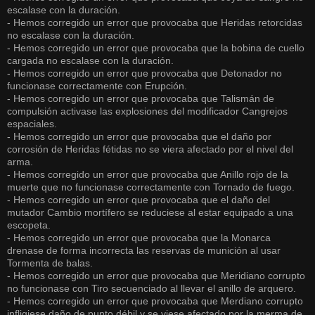
escalase con la duración.
- Hemos corregido un error que provocaba que Heridas retorcidas
no escalase con la duración.
- Hemos corregido un error que provocaba que la bobina de cuello
cargada no escalase con la duración.
- Hemos corregido un error que provocaba que Detonador no
funcionase correctamente con Erupción.
- Hemos corregido un error que provocaba que Talismán de
compulsión activase las explosiones del modificador Cangrejos
espaciales.
- Hemos corregido un error que provocaba que el daño por
corrosión de Heridas fétidas no se viera afectado por el nivel del
arma.
- Hemos corregido un error que provocaba que Anillo rojo de la
muerte que no funcionase correctamente con Tornado de fuego.
- Hemos corregido un error que provocaba que el daño del
mutador Cambio mortífero se reduciese al estar equipado a una
escopeta.
- Hemos corregido un error que provocaba que la Monarca
drenase de forma incorrecta las reservas de munición al usar
Tormenta de balas.
- Hemos corregido un error que provocaba que Meridiano corrupto
no funcionase con Tiro secuenciado al llevar el anillo de arquero.
- Hemos corregido un error que provocaba que Merdiano corrupto
infligiese daño de punto débil y se viese afectado por la merma de