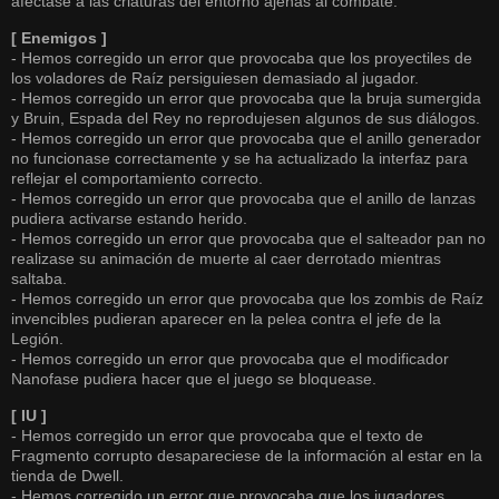
afectase a las criaturas del entorno ajenas al combate.
[ Enemigos ]
- Hemos corregido un error que provocaba que los proyectiles de
los voladores de Raíz persiguiesen demasiado al jugador.
- Hemos corregido un error que provocaba que la bruja sumergida
y Bruin, Espada del Rey no reprodujesen algunos de sus diálogos.
- Hemos corregido un error que provocaba que el anillo generador
no funcionase correctamente y se ha actualizado la interfaz para
reflejar el comportamiento correcto.
- Hemos corregido un error que provocaba que el anillo de lanzas
pudiera activarse estando herido.
- Hemos corregido un error que provocaba que el salteador pan no
realizase su animación de muerte al caer derrotado mientras
saltaba.
- Hemos corregido un error que provocaba que los zombis de Raíz
invencibles pudieran aparecer en la pelea contra el jefe de la
Legión.
- Hemos corregido un error que provocaba que el modificador
Nanofase pudiera hacer que el juego se bloquease.
[ IU ]
- Hemos corregido un error que provocaba que el texto de
Fragmento corrupto desapareciese de la información al estar en la
tienda de Dwell.
- Hemos corregido un error que provocaba que los jugadores