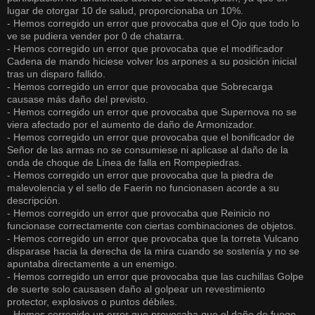
lugar de otorgar 10 de salud, proporcionaba un 10%.
- Hemos corregido un error que provocaba que el Ojo que todo lo
ve se pudiera vender por 0 de chatarra.
- Hemos corregido un error que provocaba que el modificador
Cadena de mando hiciese volver los arpones a su posición inicial
tras un disparo fallido.
- Hemos corregido un error que provocaba que Sobrecarga
causase más daño del previsto.
- Hemos corregido un error que provocaba que Supernova no se
viera afectado por el aumento de daño de Armonizador.
- Hemos corregido un error que provocaba que el bonificador de
Señor de las armas no se consumiese ni aplicase al daño de la
onda de choque de Línea de falla en Rompepiedras.
- Hemos corregido un error que provocaba que la piedra de
malevolencia y el sello de Faerin no funcionasen acorde a su
descripción.
- Hemos corregido un error que provocaba que Reinicio no
funcionase correctamente con ciertas combinaciones de objetos.
- Hemos corregido un error que provocaba que la torreta Vulcano
disparase hacia la derecha de la mira cuando se sostenía y no se
apuntaba directamente a un enemigo.
- Hemos corregido un error que provocaba que las cuchillas Golpe
de suerte solo causasen daño al golpear un revestimiento
protector, explosivos o puntos débiles.
- Hemos corregido un error que provocaba que el daño de fuego