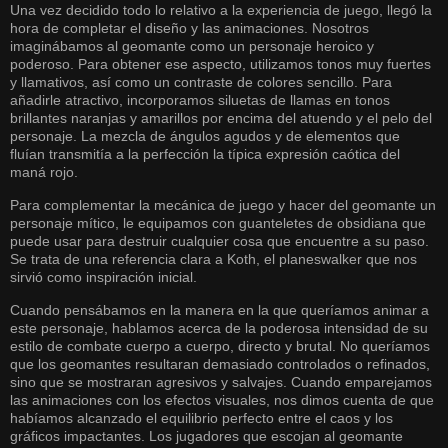
Una vez decidido todo lo relativo a la experiencia de juego, llegó la
hora de completar el diseño y las animaciones. Nosotros
imaginábamos al geomante como un personaje heroico y
poderoso. Para obtener ese aspecto, utilizamos tonos muy fuertes
y llamativos, así como un contraste de colores sencillo. Para
añadirle atractivo, incorporamos siluetas de llamas en tonos
brillantes naranjas y amarillos por encima del atuendo y el pelo del
personaje. La mezcla de ángulos agudos y de elementos que
fluían transmitía a la perfección la típica expresión caótica del
maná rojo.
Para complementar la mecánica de juego y hacer del geomante un
personaje mítico, le equipamos con guanteletes de obsidiana que
puede usar para destruir cualquier cosa que encuentre a su paso.
Se trata de una referencia clara a Koth, el planeswalker que nos
sirvió como inspiración inicial.
Cuando pensábamos en la manera en la que queríamos animar a
este personaje, hablamos acerca de la poderosa intensidad de su
estilo de combate cuerpo a cuerpo, directo y brutal. No queríamos
que los geomantes resultaran demasiado controlados o refinados,
sino que se mostraran agresivos y salvajes. Cuando emparejamos
las animaciones con los efectos visuales, nos dimos cuenta de que
habíamos alcanzado el equilibrio perfecto entre el caos y los
gráficos impactantes. Los jugadores que escojan al geomante