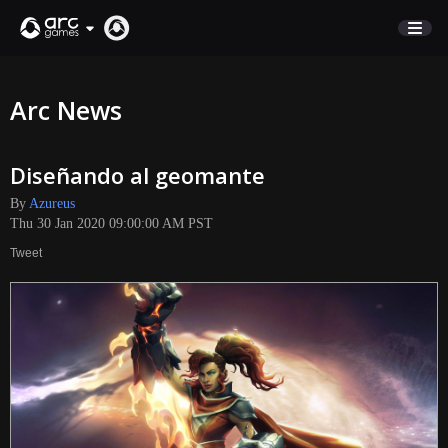
STORE
Arc News
SUPPORT
Diseñando al geomante
Sign In
By
Azureus
Thu 30 Jan 2020 09:00:00 AM PST
English
Tweet
Deutsch
Français
Italiano
Pусский
Español