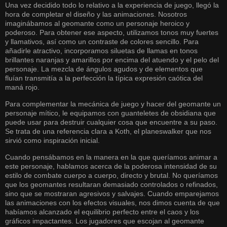
Una vez decidido todo lo relativo a la experiencia de juego, llegó la
hora de completar el diseño y las animaciones. Nosotros
imaginábamos al geomante como un personaje heroico y
poderoso. Para obtener ese aspecto, utilizamos tonos muy fuertes
y llamativos, así como un contraste de colores sencillo. Para
añadirle atractivo, incorporamos siluetas de llamas en tonos
brillantes naranjas y amarillos por encima del atuendo y el pelo del
personaje. La mezcla de ángulos agudos y de elementos que
fluían transmitía a la perfección la típica expresión caótica del
maná rojo.
Para complementar la mecánica de juego y hacer del geomante un
personaje mítico, le equipamos con guanteletes de obsidiana que
puede usar para destruir cualquier cosa que encuentre a su paso.
Se trata de una referencia clara a Koth, el planeswalker que nos
sirvió como inspiración inicial.
Cuando pensábamos en la manera en la que queríamos animar a
este personaje, hablamos acerca de la poderosa intensidad de su
estilo de combate cuerpo a cuerpo, directo y brutal. No queríamos
que los geomantes resultaran demasiado controlados o refinados,
sino que se mostraran agresivos y salvajes. Cuando emparejamos
las animaciones con los efectos visuales, nos dimos cuenta de que
habíamos alcanzado el equilibrio perfecto entre el caos y los
gráficos impactantes. Los jugadores que escojan al geomante