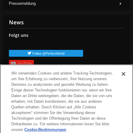
Pressemeldung
News
Folgt uns
Follow @PerfectWorld
YouTube
Wir verwenden Cookies und andere Tracking-Technologien,
Anmelden
um Ihre Erfahrung zu verbessern, Ihre Nutzung unseres
Populäre TAGs
Dienstes zu analysieren und gezielte Werbung zu liefern.
Einige dieser Technologien funktionieren nur, wenn wir Ihre
dev-blog
arc-news
press-release
arc-steam
arc-patch-notes
Daten an Dritte weitergeben, die die Daten, die sie von uns
arc-upcoming
erhalten, mit Daten kombinieren, die sie aus anderen
Quellen erhalten. Durch Klicken auf „Alle Cookies
akzeptieren“ stimmen Sie der Verwendung dieser
Technologien und der Offenlegung Ihrer Daten an diese
Drittanbieter zu. Für weitere Informationen lesen Sie bitte
unsere
Cookie-Bestimmungen