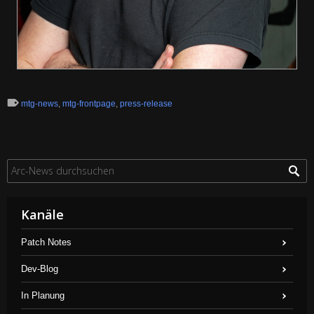
mtg-news
,
mtg-frontpage
,
press-release
Kanäle
Patch Notes
Dev-Blog
In Planung