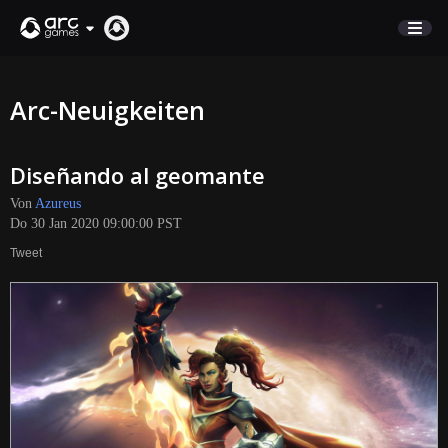
MARKTPLATZ
Arc-Neuigkeiten
KUNDENSERVICE
Diseñando al geomante
Anmelden
Von
Azureus
Do 30 Jan 2020 09:00:00 PST
English
Tweet
Deutsch
Français
Italiano
Pусский
Español