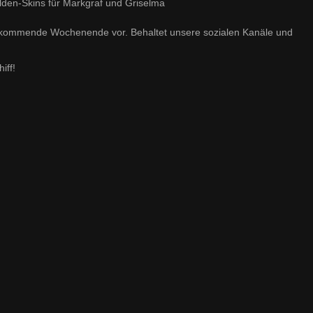
elden-Skins für Markgraf und Griselma
s kommende Wochenende vor. Behaltet unsere sozialen Kanäle und
iff!