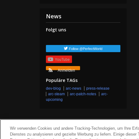
News
Folgt uns
Follow @PerfectWorld
YouTube
Anmelden
Populäre TAGs
dev-blog
arc-news
press-release
arc-steam
arc-patch-notes
arc-
upcoming
Wir verwenden Cookies und andere Tracking-Technologien, um Ihre Erf
Dienstes zu analysieren und gezielte Werbung zu liefern. Einige dieser 