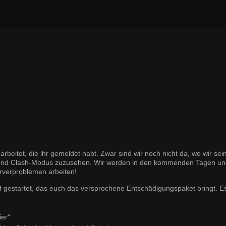
beitet, die ihr gemeldet habt. Zwar sind wir noch nicht da, wo wir sein
h- und Clash-Modus zuzusehen. Wir werden in den kommenden Tagen u
erverproblemen arbeiten!
iff gestartet, das euch das versprochene Entschädigungspaket bringt. Es
ier“