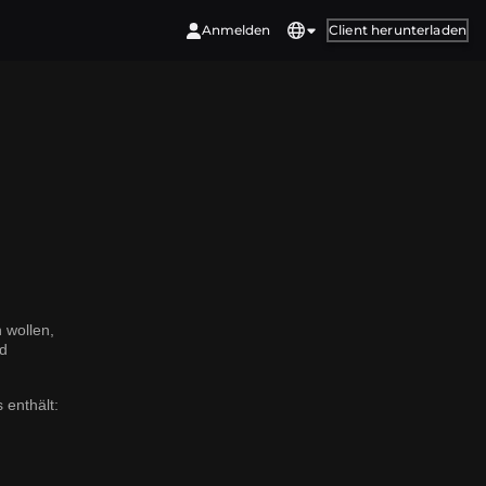
Anmelden
Client herunterladen
 wollen,
nd
 enthält: