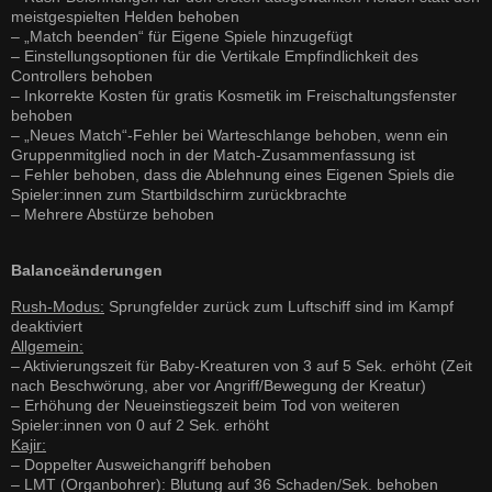
meistgespielten Helden behoben
– „Match beenden“ für Eigene Spiele hinzugefügt
– Einstellungsoptionen für die Vertikale Empfindlichkeit des
Controllers behoben
– Inkorrekte Kosten für gratis Kosmetik im Freischaltungsfenster
behoben
– „Neues Match“-Fehler bei Warteschlange behoben, wenn ein
Gruppenmitglied noch in der Match-Zusammenfassung ist
– Fehler behoben, dass die Ablehnung eines Eigenen Spiels die
Spieler:innen zum Startbildschirm zurückbrachte
– Mehrere Abstürze behoben
Balanceänderungen
Rush-Modus:
Sprungfelder zurück zum Luftschiff sind im Kampf
deaktiviert
Allgemein:
– Aktivierungszeit für Baby-Kreaturen von 3 auf 5 Sek. erhöht (Zeit
nach Beschwörung, aber vor Angriff/Bewegung der Kreatur)
– Erhöhung der Neueinstiegszeit beim Tod von weiteren
Spieler:innen von 0 auf 2 Sek. erhöht
Kajir:
– Doppelter Ausweichangriff behoben
– LMT (Organbohrer): Blutung auf 36 Schaden/Sek. behoben