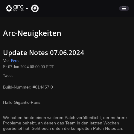
MARKTPLATZ
Arc-Neuigkeiten
KUNDENSERVICE
Update Notes 07.06.2024
Anmelden
Von
Fero
Fr 07 Jun 2024 08:00:00 PDT
English
Tweet
Deutsch
Build-Nummer: #614457.0
Français
Italiano
Hallo Gigantic-Fans!
Pусский
Español
Wir haben heute einen weiteren Patch veröffentlicht, der mehrere
Probleme behebt, an denen das Team in den letzten Wochen
gearbeitet hat. Seht euch unten die kompletten Patch Notes an.