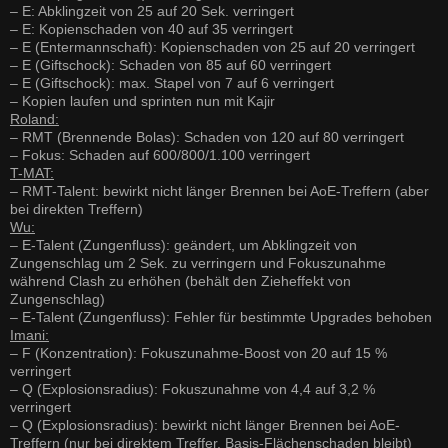
– E: Abklingzeit von 25 auf 20 Sek. verringert
– E: Kopienschaden von 40 auf 35 verringert
– E (Entermannschaft): Kopienschaden von 25 auf 20 verringert
– E (Giftschock): Schaden von 85 auf 60 verringert
– E (Giftschock): max. Stapel von 7 auf 6 verringert
– Kopien laufen und sprinten nun mit Kajir
Roland:
– RMT (Brennende Bolas): Schaden von 120 auf 80 verringert
– Fokus: Schaden auf 600/800/1.100 verringert
T-MAT:
– RMT-Talent: bewirkt nicht länger Brennen bei AoE-Treffern (aber
bei direkten Treffern)
Wu:
– E-Talent (Zungenfluss): geändert, um Abklingzeit von
Zungenschlag um 2 Sek. zu verringern und Fokuszunahme
während Clash zu erhöhen (behält den Zieheffekt von
Zungenschlag)
– E-Talent (Zungenfluss): Fehler für bestimmte Upgrades behoben
Imani:
– F (Konzentration): Fokuszunahme-Boost von 20 auf 15 %
verringert
– Q (Explosionsradius): Fokuszunahme von 4,4 auf 3,2 %
verringert
– Q (Explosionsradius): bewirkt nicht länger Brennen bei AoE-
Treffern (nur bei direktem Treffer, Basis-Flächenschaden bleibt)