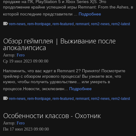
продаже на ПК, PlayStation 5 и Xbox Series X|S. Это
продолжение крайне успешной игры Remnant: From the Ashes, в
которой последние представители ...
Подробнее
rem-news
,
rem-frontpage
,
rem-featured
,
remnant
,
rem2-news
,
rem2-latest
Обзор геймплея | Выживание после
апокалипсиса
Автор:
Fero
Ср 19 июл 2023 09:00:00
Напомнить, что вас ждет в Remnant 2? Принято! Посмотрите
трейлер с обзором игрового процесса! Вы узнаете все, что
нужно, чтобы получить удовольствие... или умереть в
процессе.Новости, эксклюзивн...
Подробнее
rem-news
,
rem-frontpage
,
rem-featured
,
remnant
,
rem2-news
,
rem2-latest
Особенности классов - Охотник
Автор:
Fero
Пн 17 июл 2023 09:00:00