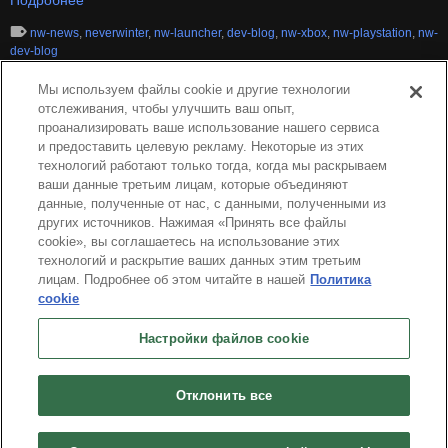
Подробнее
nw-news
,
neverwinter
,
nw-launcher
,
dev-blog
,
nw-xbox
,
nw-playstation
,
nw-
dev-blog
Мы используем файлы cookie и другие технологии
отслеживания, чтобы улучшить ваш опыт,
проанализировать ваше использование нашего сервиса
и предоставить целевую рекламу. Некоторые из этих
технологий работают только тогда, когда мы раскрываем
ваши данные третьим лицам, которые объединяют
данные, полученные от нас, с данными, полученными из
других источников. Нажимая «Принять все файлы
cookie», вы соглашаетесь на использование этих
технологий и раскрытие ваших данных этим третьим
лицам. Подробнее об этом читайте в нашей
Политика
cookie
Pусский
Настройки файлов cookie
О нас
Условия предоставления Сервиса
Политика конфиденциальности
Политика использования куки-файлов
Удалить
Связаться с нами
Вакансии
Отклонить все
Настройки файлов cookie
Не продавайте и не распространяйте мою персональную информацию
© 2026 Arc Games Inc. All rights reserved. All trademarks are property of their