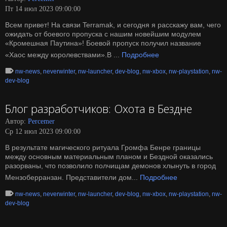
Пт 14 июл 2023 09:00:00
Всем привет! На связи Terramak, и сегодня я расскажу вам, чего
ожидать от боевого пропуска с нашим новейшим модулем
«Кромешная Паутина»! Боевой пропуск получил название
«Хаос между королевствами».В ...
Подробнее
nw-news
,
neverwinter
,
nw-launcher
,
dev-blog
,
nw-xbox
,
nw-playstation
,
nw-
dev-blog
Блог разработчиков: Охота в Бездне
Автор:
Percemer
Ср 12 июл 2023 09:00:00
В результате магического ритуала Громфа Бенре границы
между основным материальным планом и Бездной оказались
разорваны, что позволило полчищам демонов хлынуть в город
Мензоберранзан. Представители дом...
Подробнее
nw-news
,
neverwinter
,
nw-launcher
,
dev-blog
,
nw-xbox
,
nw-playstation
,
nw-
dev-blog