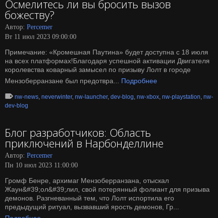
Осмелитесь ли вы бросить вызов
божеству?
Автор:
Percemer
Вт 11 июл 2023 09:00:00
Примечание: «Кромешная Паутина» будет доступна с 18 июля
на всех платформах!Благодаря успешной активации Двигателя
королевства коварный замысел по призыву Лолт в городе
Мензоберранзане был предотвра...
Подробнее
nw-news
,
neverwinter
,
nw-launcher
,
dev-blog
,
nw-xbox
,
nw-playstation
,
nw-
dev-blog
Блог разработчиков: Область
приключений в Нарбонделлине
Автор:
Percemer
Пн 10 июл 2023 11:00:00
Громф Бенре, архимаг Мензоберранзана, отыскал
Жаун&#39;ол&#39;лил, свой потерянный фолиант для призыва
демонов. Разгневанный тем, что Лолт испортила его
предыдущий ритуал, вызвавший ярость демонов, Гр...