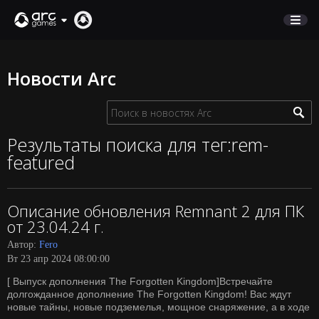
МАГАЗИН
Новости Arc
ПОДДЕРЖКА
Вход
Результаты поиска для тег:rem-
featured
English
Deutsch
Описание обновления Remnant 2 для ПК
Français
от 23.04.24 г.
Italiano
Автор:
Fero
Pусский
Вт 23 апр 2024 08:00:00
Español
[ Выпуск дополнения The Forgotten Kingdom]Встречайте
долгожданное дополнение The Forgotten Kingdom! Вас ждут
новые тайны, новые подземелья, мощное снаряжение, а в ходе