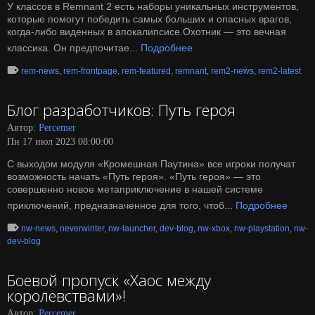
У классов в Remnant 2 есть наборы уникальных инструментов,
которые помогут победить самых больших и опасных врагов,
когда-либо виденных в апокалипсисе.Охотник — это вечная
классика. Он предпочитае...
Подробнее
rem-news
,
rem-frontpage
,
rem-featured
,
remnant
,
rem2-news
,
rem2-latest
Блог разработчиков: Путь героя
Автор:
Percemer
Пн 17 июл 2023 08:00:00
С выходом модуля «Кромешная Паутина» все игроки получат
возможность начать «Путь героя». «Путь героя» — это
совершенно новое метаприключение в нашей системе
приключений, предназначенное для того, чтоб...
Подробнее
nw-news
,
neverwinter
,
nw-launcher
,
dev-blog
,
nw-xbox
,
nw-playstation
,
nw-
dev-blog
Боевой пропуск «Хаос между
королевствами»!
Автор:
Percemer