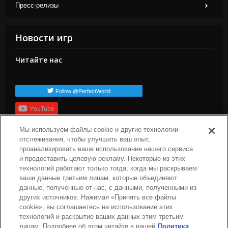
Пресс-релизы
Новости игр
Читайте нас
Follow @PerfectWorld
YouTube
Подписаться
Мы используем файлы cookie и другие технологии
отслеживания, чтобы улучшить ваш опыт,
Популярные теги
проанализировать ваше использование нашего сервиса
и предоставить целевую рекламу. Некоторые из этих
dev-blog
arc-news
press-release
arc-steam
arc-upcoming
технологий работают только тогда, когда мы раскрываем
arc-patch-notes
ваши данные третьим лицам, которые объединяют
данные, полученные от нас, с данными, полученными из
других источников. Нажимая «Принять все файлы
cookie», вы соглашаетесь на использование этих
технологий и раскрытие ваших данных этим третьим
лицам. Подробнее об этом читайте в нашей
Политика