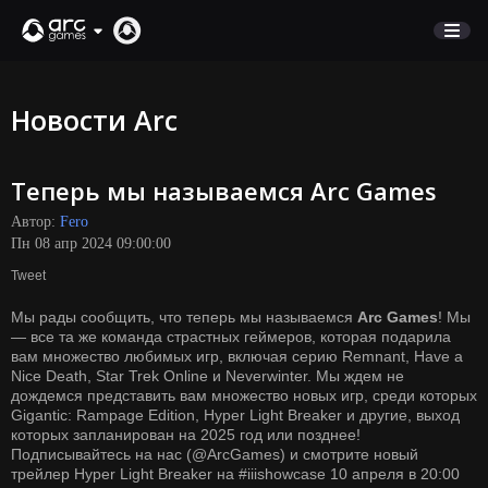
МАГАЗИН
Новости Arc
ПОДДЕРЖКА
Теперь мы называемся Arc Games
Вход
Автор:
Fero
Пн 08 апр 2024 09:00:00
English
Tweet
Deutsch
Мы рады сообщить, что теперь мы называемся
Arc Games
! Мы
Français
— все та же команда страстных геймеров, которая подарила
Italiano
вам множество любимых игр, включая серию Remnant, Have a
Nice Death, Star Trek Online и Neverwinter. Мы ждем не
Pусский
дождемся представить вам множество новых игр, среди которых
Español
Gigantic: Rampage Edition, Hyper Light Breaker и другие, выход
которых запланирован на 2025 год или позднее!
Подписывайтесь на нас (@ArcGames) и смотрите новый
трейлер Hyper Light Breaker на
#iiishowcase
10 апреля в 20:00