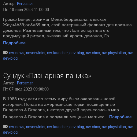
Автор:
Percemer
Пн 10 июл 2023 11:00:00
Громф Бенре, архимаг Мензоберранзана, отыскал
Жаун&#39;ол&#39;лил, свой потерянный фолиант для призыва
демонов. Разгневанный тем, что Лолт испортила его
предыдущий ритуал, вызвавший ярость демонов, Гр...
Подробнее
nw-news
,
neverwinter
,
nw-launcher
,
dev-blog
,
nw-xbox
,
nw-playstation
,
nw-
dev-blog
Сундук «Планарная паника»
Автор:
Percemer
Пт 07 июл 2023 09:00:00
В 1983 году дети по всему миру были очарованы новой
историей. Попав на американские горки, посвященные
Dungeons & Dragons, шестеро друзей перенеслись в мир
Dungeons & Dragons и получили мощные магичес...
Подробнее
nw-news
,
neverwinter
,
nw-launcher
,
dev-blog
,
nw-xbox
,
nw-playstation
,
nw-
dev-blog