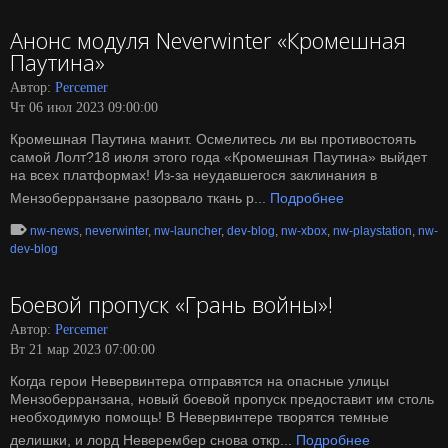
Анонс модуля Neverwinter «Кромешная
Паутина»
Автор:
Percemer
Чт 06 июл 2023 09:00:00
Кромешная Паутина манит. Осмелитесь ли вы противостоять
самой Лолт?18 июля этого года «Кромешная Паутина» выйдет
на всех платформах! Из-за неудавшегося заклинания в
Мензоберранзане разорвало ткань р...
Подробнее
nw-news
,
neverwinter
,
nw-launcher
,
dev-blog
,
nw-xbox
,
nw-playstation
,
nw-
dev-blog
Боевой пропуск «Грань войны»!
Автор:
Percemer
Вт 21 мар 2023 07:00:00
Когда герои Невервинтера отправятся на опасные улицы
Мензоберранзана, новый боевой пропуск предоставит им столь
необходимую помощь! В Невервинтере творятся темные
делишки, и лорд Неверембер снова откр...
Подробнее