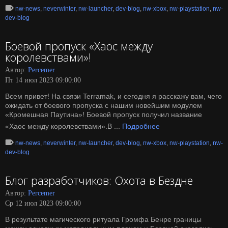
nw-news
,
neverwinter
,
nw-launcher
,
dev-blog
,
nw-xbox
,
nw-playstation
,
nw-
dev-blog
Боевой пропуск «Хаос между
королевствами»!
Автор:
Percemer
Пт 14 июл 2023 09:00:00
Всем привет! На связи Terramak, и сегодня я расскажу вам, чего
ожидать от боевого пропуска с нашим новейшим модулем
«Кромешная Паутина»! Боевой пропуск получил название
«Хаос между королевствами».В ...
Подробнее
nw-news
,
neverwinter
,
nw-launcher
,
dev-blog
,
nw-xbox
,
nw-playstation
,
nw-
dev-blog
Блог разработчиков: Охота в Бездне
Автор:
Percemer
Ср 12 июл 2023 09:00:00
В результате магического ритуала Громфа Бенре границы