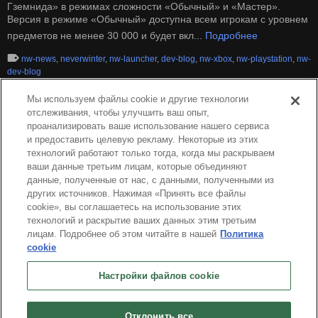
Гземнида» в режимах сложности «Обычный» и «Мастер».
Версия в режиме «Обычный» доступна всем игрокам с уровнем
предметов не менее 30 000 и будет вкл...
Подробнее
nw-news
,
neverwinter
,
nw-launcher
,
dev-blog
,
nw-xbox
,
nw-playstation
,
nw-
dev-blog
Мы используем файлы cookie и другие технологии
отслеживания, чтобы улучшить ваш опыт,
проанализировать ваше использование нашего сервиса
и предоставить целевую рекламу. Некоторые из этих
технологий работают только тогда, когда мы раскрываем
ваши данные третьим лицам, которые объединяют
данные, полученные от нас, с данными, полученными из
других источников. Нажимая «Принять все файлы
cookie», вы соглашаетесь на использование этих
технологий и раскрытие ваших данных этим третьим
лицам. Подробнее об этом читайте в нашей
Политика
cookie
Pусский
Настройки файлов cookie
О нас
Условия предоставления Сервиса
Политика конфиденциальности
Политика использования куки-файлов
Удалить
Связаться с нами
Вакансии
Отклонить все