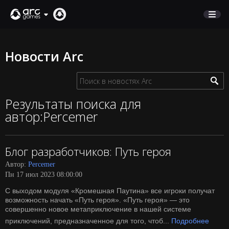
МАГАЗИН
Новости Arc
ПОДДЕРЖКА
Вход
Результаты поиска для
автор:Percemer
English
Deutsch
Блог разработчиков: Путь героя
Français
Автор:
Percemer
Italiano
Пн 17 июл 2023 08:00:00
Pусский
С выходом модуля «Кромешная Паутина» все игроки получат
Español
возможность начать «Путь героя». «Путь героя» — это
совершенно новое метаприключение в нашей системе
приключений, предназначенное для того, чтоб...
Подробнее