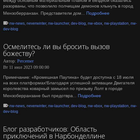
между основным материальным планом и Бездной оказались
разорваны, что позволило полчищам демонов хлынуть в город
Мензоберранзан. Представители дом...
Подробнее
nw-news
,
neverwinter
,
nw-launcher
,
dev-blog
,
nw-xbox
,
nw-playstation
,
nw-
dev-blog
Осмелитесь ли вы бросить вызов
божеству?
Автор:
Percemer
Вт 11 июл 2023 09:00:00
Примечание: «Кромешная Паутина» будет доступна с 18 июля
на всех платформах!Благодаря успешной активации Двигателя
королевства коварный замысел по призыву Лолт в городе
Мензоберранзане был предотвра...
Подробнее
nw-news
,
neverwinter
,
nw-launcher
,
dev-blog
,
nw-xbox
,
nw-playstation
,
nw-
dev-blog
Блог разработчиков: Область
приключений в Нарбонделлине