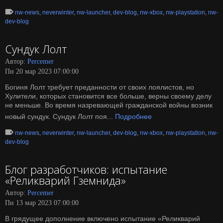
nw-news
,
neverwinter
,
nw-launcher
,
dev-blog
,
nw-xbox
,
nw-playstation
,
nw-
dev-blog
Сундук Лолт
Автор:
Percemer
Пн 20 мар 2023 07:00:00
Богиня Лолт требует преданности от своих лоялистов, но
Хулители, которых становится все больше, верны своему делу
не меньше. Во время назревающей гражданской войны возник
новый сундук. Сундук Лолт поя...
Подробнее
nw-news
,
neverwinter
,
nw-launcher
,
dev-blog
,
nw-xbox
,
nw-playstation
,
nw-
dev-blog
Блог разработчиков: испытание
«Реликварий Гземнида»
Автор:
Percemer
Пн 13 мар 2023 07:00:00
В грядущее дополнение включено испытание «Реликварий