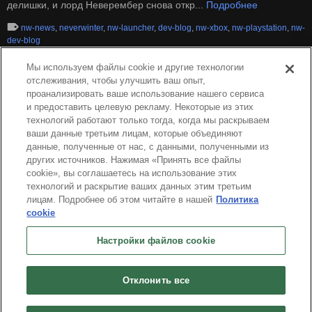
делишки, и лорд Неверембер снова откр...
Подробнее
nw-news
,
neverwinter
,
nw-launcher
,
dev-blog
,
nw-xbox
,
nw-playstation
,
nw-
dev-blog
Мы используем файлы cookie и другие технологии
отслеживания, чтобы улучшить ваш опыт,
проанализировать ваше использование нашего сервиса
и предоставить целевую рекламу. Некоторые из этих
технологий работают только тогда, когда мы раскрываем
ваши данные третьим лицам, которые объединяют
данные, полученные от нас, с данными, полученными из
других источников. Нажимая «Принять все файлы
cookie», вы соглашаетесь на использование этих
технологий и раскрытие ваших данных этим третьим
лицам. Подробнее об этом читайте в нашей
Политика
cookie
Pусский
Настройки файлов cookie
О нас
Условия предоставления Сервиса
Политика конфиденциальности
Политика использования куки-файлов
Удалить
Связаться с нами
Вакансии
Отклонить все
Настройки файлов cookie
Не продавайте и не распространяйте мою персональную информацию