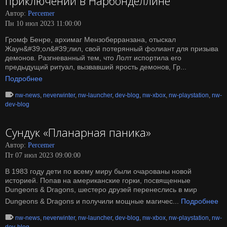
приключений в Нарбонделлине
Автор:
Percemer
Пн 10 июл 2023 11:00:00
Громф Бенре, архимаг Мензоберранзана, отыскал
Жаун&#39;ол&#39;лил, свой потерянный фолиант для призыва
демонов. Разгневанный тем, что Лолт испортила его
предыдущий ритуал, вызвавший ярость демонов, Гр...
Подробнее
nw-news
,
neverwinter
,
nw-launcher
,
dev-blog
,
nw-xbox
,
nw-playstation
,
nw-
dev-blog
Сундук «Планарная паника»
Автор:
Percemer
Пт 07 июл 2023 09:00:00
В 1983 году дети по всему миру были очарованы новой
историей. Попав на американские горки, посвященные
Dungeons & Dragons, шестеро друзей перенеслись в мир
Dungeons & Dragons и получили мощные магичес...
Подробнее
nw-news
,
neverwinter
,
nw-launcher
,
dev-blog
,
nw-xbox
,
nw-playstation
,
nw-