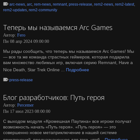
arc-news
,
arc
,
rem-news
,
remnant
,
press-release
,
rem2-news
,
rem2-latest
,
rem2-updates
,
rem2-community
Теперь мы называемся Arc Games
Автор:
Fero
Пн 08 апр 2024 09:00:00
Мы рады сообщить, что теперь мы называемся Arc Games! Мы
— все та же команда страстных геймеров, которая подарила
вам множество любимых игр, включая серию Remnant, Have a
Nice Death, Star Trek Online ...
Подробнее
press-release
Блог разработчиков: Путь героя
Автор:
Percemer
Пн 17 июл 2023 08:00:00
С выходом модуля «Кромешная Паутина» все игроки получат
возможность начать «Путь героя». «Путь героя» — это
совершенно новое метаприключение в нашей системе
приключений, предназначенное для того, чтоб...
Подробнее