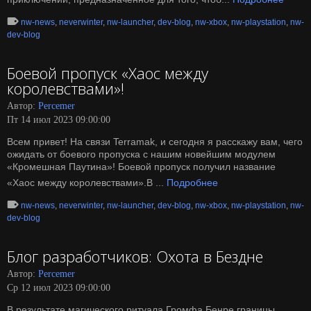
nw-news
,
neverwinter
,
nw-launcher
,
dev-blog
,
nw-xbox
,
nw-playstation
,
nw-
dev-blog
Боевой пропуск «Хаос между
королевствами»!
Автор:
Percemer
Пт 14 июл 2023 09:00:00
Всем привет! На связи Terramak, и сегодня я расскажу вам, чего
ожидать от боевого пропуска с нашим новейшим модулем
«Кромешная Паутина»! Боевой пропуск получил название
«Хаос между королевствами».В ...
Подробнее
nw-news
,
neverwinter
,
nw-launcher
,
dev-blog
,
nw-xbox
,
nw-playstation
,
nw-
dev-blog
Блог разработчиков: Охота в Бездне
Автор:
Percemer
Ср 12 июл 2023 09:00:00
В результате магического ритуала Громфа Бенре границы