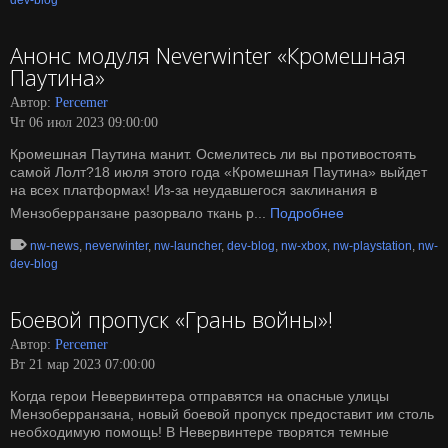
dev-blog
Анонс модуля Neverwinter «Кромешная
Паутина»
Автор:
Percemer
Чт 06 июл 2023 09:00:00
Кромешная Паутина манит. Осмелитесь ли вы противостоять
самой Лолт?18 июля этого года «Кромешная Паутина» выйдет
на всех платформах! Из-за неудавшегося заклинания в
Мензоберранзане разорвало ткань р...
Подробнее
nw-news
,
neverwinter
,
nw-launcher
,
dev-blog
,
nw-xbox
,
nw-playstation
,
nw-
dev-blog
Боевой пропуск «Грань войны»!
Автор:
Percemer
Вт 21 мар 2023 07:00:00
Когда герои Невервинтера отправятся на опасные улицы
Мензоберранзана, новый боевой пропуск предоставит им столь
необходимую помощь! В Невервинтере творятся темные