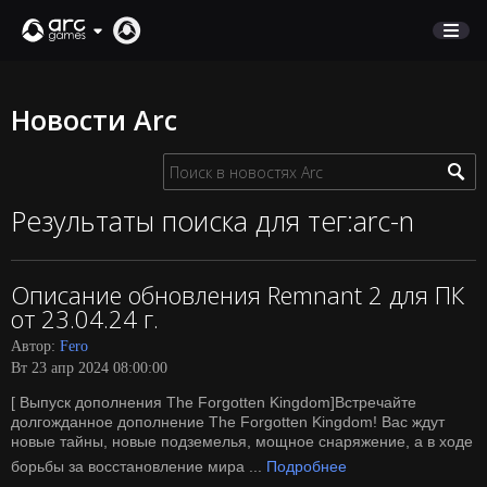
МАГАЗИН
Новости Arc
ПОДДЕРЖКА
Вход
Результаты поиска для тег:arc-n
English
Описание обновления Remnant 2 для ПК
Deutsch
от 23.04.24 г.
Français
Автор:
Fero
Italiano
Вт 23 апр 2024 08:00:00
Pусский
[ Выпуск дополнения The Forgotten Kingdom]Встречайте
Español
долгожданное дополнение The Forgotten Kingdom! Вас ждут
новые тайны, новые подземелья, мощное снаряжение, а в ходе
борьбы за восстановление мира ...
Подробнее