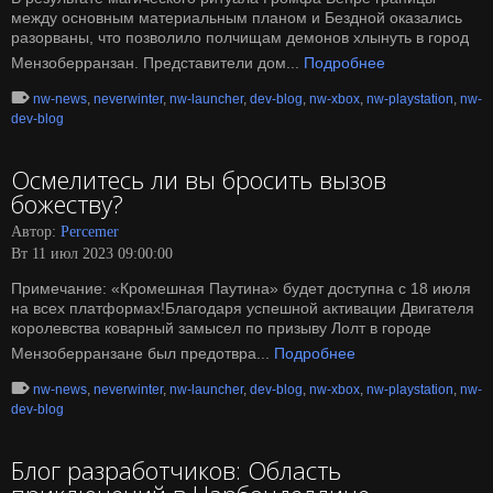
между основным материальным планом и Бездной оказались
разорваны, что позволило полчищам демонов хлынуть в город
Мензоберранзан. Представители дом...
Подробнее
nw-news
,
neverwinter
,
nw-launcher
,
dev-blog
,
nw-xbox
,
nw-playstation
,
nw-
dev-blog
Осмелитесь ли вы бросить вызов
божеству?
Автор:
Percemer
Вт 11 июл 2023 09:00:00
Примечание: «Кромешная Паутина» будет доступна с 18 июля
на всех платформах!Благодаря успешной активации Двигателя
королевства коварный замысел по призыву Лолт в городе
Мензоберранзане был предотвра...
Подробнее
nw-news
,
neverwinter
,
nw-launcher
,
dev-blog
,
nw-xbox
,
nw-playstation
,
nw-
dev-blog
Блог разработчиков: Область