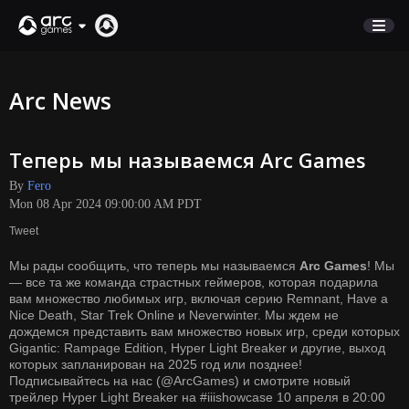
STORE
Arc News
SUPPORT
Теперь мы называемся Arc Games
Sign In
By
Fero
Mon 08 Apr 2024 09:00:00 AM PDT
English
Tweet
Deutsch
Мы рады сообщить, что теперь мы называемся
Arc Games
! Мы
Français
— все та же команда страстных геймеров, которая подарила
Italiano
вам множество любимых игр, включая серию Remnant, Have a
Nice Death, Star Trek Online и Neverwinter. Мы ждем не
Pусский
дождемся представить вам множество новых игр, среди которых
Español
Gigantic: Rampage Edition, Hyper Light Breaker и другие, выход
которых запланирован на 2025 год или позднее!
Подписывайтесь на нас (@ArcGames) и смотрите новый
трейлер Hyper Light Breaker на
#iiishowcase
10 апреля в 20:00