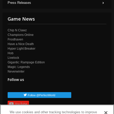
Press Releases
Game News
Chip N Clawz
Champions Online
Frosthaven
Have a Nice Death
Hyper Light Breaker
Hob
Livelock
Gigantic: Rampage Edition
Magic: Legends
Neverwinter
Follow us
Follow @PerfectWorld
YouTube
We use cookies and other tracking technologies to improve
Subscribe