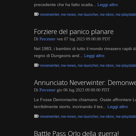
precedente che ha fatto scatta...
Leggi altro
neverwinter
,
nw-news
,
nw-launcher
,
nw-xbox
,
nw-playstat
Forziere del panico planare
Di
Percemer
ven 07 lug 2023 09:00:00 PDT
Nel 1983, i bambini di tutto il mondo rimasero rapiti
regno di Dungeons and...
Leggi altro
neverwinter
,
nw-news
,
nw-launcher
,
nw-xbox
,
nw-playstat
Annunciato Neverwinter: Demonwe
Di
Percemer
gio 06 lug 2023 09:00:00 PDT
Le Fosse Demoniache chiamano. Osate affrontare Lolt
terribilmente storto, incrinando il tes...
Leggi altro
neverwinter
,
nw-news
,
nw-launcher
,
nw-xbox
,
nw-playstat
Battle Pass Orlo della guerra!