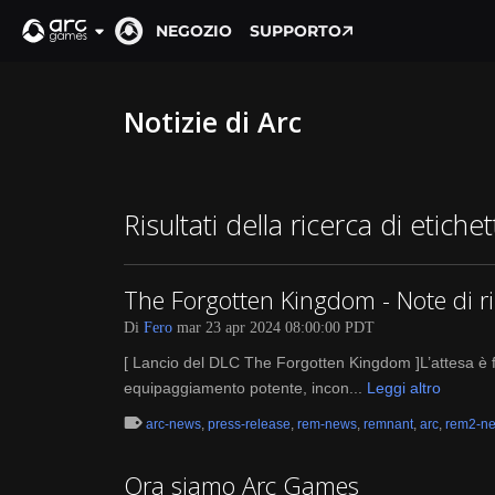
NEGOZIO
SUPPORTO
Notizie di Arc
Risultati della ricerca di etich
The Forgotten Kingdom - Note di ri
Di
Fero
mar 23 apr 2024 08:00:00 PDT
[ Lancio del DLC The Forgotten Kingdom ]L’attesa è f
equipaggiamento potente, incon...
Leggi altro
arc-news
,
press-release
,
rem-news
,
remnant
,
arc
,
rem2-n
Ora siamo Arc Games