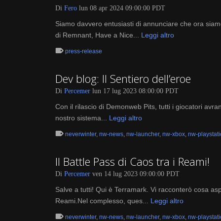
Di
Fero
lun 08 apr 2024 09:00:00 PDT
Siamo davvero entusiasti di annunciare che ora siamo 
di Remnant, Have a Nice...
Leggi altro
press-release
Dev blog: Il Sentiero dell’eroe
Di
Percemer
lun 17 lug 2023 08:00:00 PDT
Con il rilascio di Demonweb Pits, tutti i giocatori avr
nostro sistema...
Leggi altro
neverwinter
,
nw-news
,
nw-launcher
,
nw-xbox
,
nw-playstat
Il Battle Pass di Caos tra i Reami!
Di
Percemer
ven 14 lug 2023 09:00:00 PDT
Salve a tutti! Qui è Terramark. Vi racconterò cosa as
Reami.Nel complesso, ques...
Leggi altro
neverwinter
,
nw-news
,
nw-launcher
,
nw-xbox
,
nw-playstat