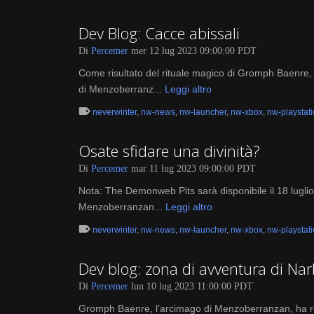
Dev Blog: Cacce abissali
Di
Percemer
mer 12 lug 2023 09:00:00 PDT
Come risultato del rituale magico di Gromph Baenre, i c
di Menzoberranz...
Leggi altro
neverwinter
,
nw-news
,
nw-launcher
,
nw-xbox
,
nw-playstat
Osate sfidare una divinità?
Di
Percemer
mar 11 lug 2023 09:00:00 PDT
Nota: The Demonweb Pits sarà disponibile il 18 luglio s
Menzoberranzan...
Leggi altro
neverwinter
,
nw-news
,
nw-launcher
,
nw-xbox
,
nw-playstat
Dev blog: zona di avventura di Na
Di
Percemer
lun 10 lug 2023 11:00:00 PDT
Gromph Baenre, l’arcimago di Menzoberranzan, ha recup