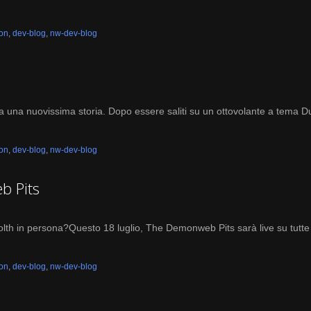
ion
,
dev-blog
,
nw-dev-blog
 da una nuovissima storia. Dopo essere saliti su un ottovolante a tema 
ion
,
dev-blog
,
nw-dev-blog
b Pits
h in persona?Questo 18 luglio, The Demonweb Pits sarà live su tutte 
ion
,
dev-blog
,
nw-dev-blog