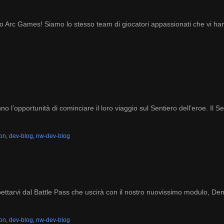
Arc Games! Siamo lo stesso team di giocatori appassionati che vi hanno
anno l’opportunità di cominciare il loro viaggio sul Sentiero dell’eroe. I
ion
,
dev-blog
,
nw-dev-blog
pettarvi dal Battle Pass che uscirà con il nostro nuovissimo modulo, Dem
ion
,
dev-blog
,
nw-dev-blog