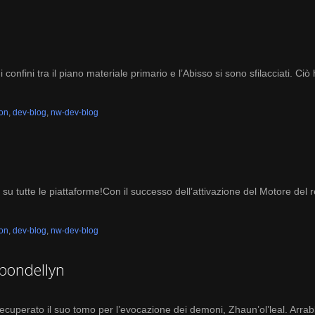
onfini tra il piano materiale primario e l’Abisso si sono sfilacciati. Ciò
ion
,
dev-blog
,
nw-dev-blog
u tutte le piattaforme!Con il successo dell’attivazione del Motore del re
ion
,
dev-blog
,
nw-dev-blog
rbondellyn
erato il suo tomo per l’evocazione dei demoni, Zhaun’ol’leal. Arrabbia