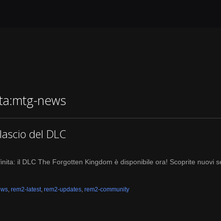
etta:mtg-news
lascio del DLC
inita: il DLC The Forgotten Kingdom è disponibile ora! Scoprite nuovi s
ews
,
rem2-latest
,
rem2-updates
,
rem2-community