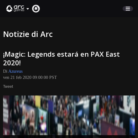
NEGOZIO
Notizie di Arc
SUPPORTO
¡Magic: Legends estará en PAX East
Accedi
2020!
Di
Azureus
English
ven 21 feb 2020 09:00:00 PST
Deutsch
Tweet
Français
Italiano
Pусский
Español