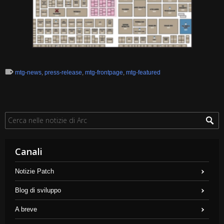
mtg-news
,
press-release
,
mtg-frontpage
,
mtg-featured
Canali
Notizie Patch
Blog di sviluppo
A breve