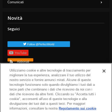
Comunicati
Novità
Seguici
Follow @PerfectWorld
YouTube
Abbonati
TAG popolari
Utilizziamo cookie e altre tecnologie di tracciamento per
migliorare la tua esperienza, analizzare il tuo utilizzo del
dev-blog
arc-news
press-release
arc-steam
arc-patch-notes
nostro servizio e fornire annunci mirati. Alcune di queste
arc-upcoming
tecnologie funzionano solo quando divulghiamo i tuoi dati a
terze parti che combinano i dati che ricevono da noi con i
dati che ricevono da altre fonti. Cliccando su "Accetta tutti i
cookie", acconsenti all'uso di queste tecnologie e alla
divulgazione dei tuoi dati a questi terzi. Per maggiori
informazioni, consultare la nostra
Regolamento sui cookie