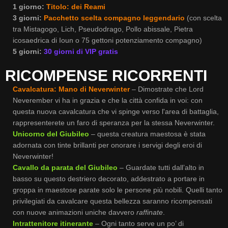
1 giorno:
Titolo: dei Reami
3 giorni:
Pacchetto scelta compagno leggendario
(con scelta
tra Mistagogo, Lich, Pseudodrago, Pollo abissale, Pietra
icosaedrica di Ioun o 75 gettoni potenziamento compagno)
5 giorni:
30 giorni di VIP gratis
RICOMPENSE RICORRENTI
Cavalcatura: Mano di Neverwinter
– Dimostrate che Lord
Neverember vi ha in grazia e che la città confida in voi: con
questa nuova cavalcatura che vi spinge verso l'area di battaglia,
rappresenterete un faro di speranza per la stessa Neverwinter.
Unicorno del Giubileo
– questa creatura maestosa è stata
adornata con tinte brillanti per onorare i servigi degli eroi di
Neverwinter!
Cavallo da parata del Giubileo
– Guardate tutti dall’alto in
basso su questo destriero decorato, addestrato a portare in
groppa in maestose parate solo le persone più nobili. Quelli tanto
privilegiati da cavalcare questa bellezza saranno ricompensati
con nuove animazioni uniche davvero
raffinate
.
Intrattenitore itinerante
– Ogni tanto serve un po’ di