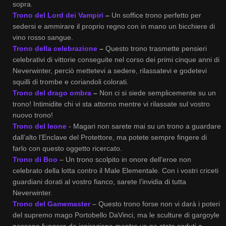
sopra.
Trono del Lord dei Vampiri
–
Un soffice trono perfetto per
sedersi e ammirare il proprio regno con in mano un bicchiere di
vino rosso sangue.
Trono della celebrazione
–
Questo trono trasmette pensieri
celebrativi di vittorie conseguite nel corso dei primi cinque anni di
Neverwinter, perciò mettetevi a sedere, rilassatevi e godetevi
squilli di trombe e coriandoli colorati.
Trono del drago ombra
–
Non ci si siede semplicemente su un
trono! Intimidite chi vi sta attorno mentre vi rilassate sul vostro
nuovo trono!
Trono del leone
- Magari non sarete mai su un trono a guardare
dall’alto l’Enclave del Protettore, ma potete sempre fingere di
farlo con questo oggetto ricercato.
Trono di Boo
– Un trono scolpito in onore dell’eroe non
celebrato della lotta contro il Male Elementale. Con i vostri criceti
guardiani dorati al vostro fianco, sarete l’invidia di tutta
Neverwinter.
Trono del Gamemaster
– Questo trono forse non vi darà i poteri
del supremo mago Portobello DaVinci, ma le sculture di gargoyle
possono fungere da ispirazione mentre ve ne state seduti a