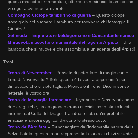
questa mascotte ornamentale, otterrete un minuscolo amico che
vi seguirà ovunque arriverete.
Compagno Ciclope tamburino di guerra
– Questo ciclope
trova gioia nel suonare il tamburo per ravvivare chi festeggia il
Giubileo!
Set moda – Esploratore keldegoniano e Comandante nanico
Minuscola mascotte ornamentale dell’agente Arpista
– Una
bambola che si muove e che assomiglia a un agente degli Arpisti!
Troni
Trono di Neverember
– Pensate di poter fare di meglio come
Lord di Neverwinter? Beh, questa è la vostra opportunità per
dimostrare che ci siete tagliati. Prendete il trono! Dico in senso
letterale, è vostro ora.
Trono delle scaglie intrecciate
– Icyranthos e Decarythrix sono
due draghi che, fin da quando erano cuccioli, sono stati allevati
insieme dal Culto del Drago. Tra i due è nata un'improbabile
amicizia e ancora oggi condividono lo stesso covo.
Trono dell’Arcifata
– Fiancheggiato dall'indomabile natura della
Selva Fatata, questo trono rappresenta la forza di chi vi si siede