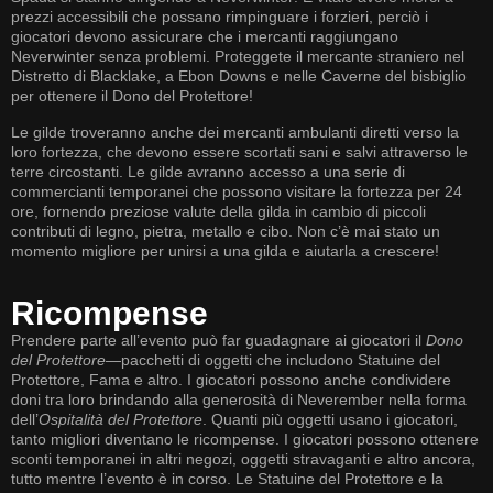
prezzi accessibili che possano rimpinguare i forzieri, perciò i
giocatori devono assicurare che i mercanti raggiungano
Neverwinter senza problemi. Proteggete il mercante straniero nel
Distretto di Blacklake, a Ebon Downs e nelle Caverne del bisbiglio
per ottenere il Dono del Protettore!
Le gilde troveranno anche dei mercanti ambulanti diretti verso la
loro fortezza, che devono essere scortati sani e salvi attraverso le
terre circostanti. Le gilde avranno accesso a una serie di
commercianti temporanei che possono visitare la fortezza per 24
ore, fornendo preziose valute della gilda in cambio di piccoli
contributi di legno, pietra, metallo e cibo. Non c’è mai stato un
momento migliore per unirsi a una gilda e aiutarla a crescere!
Ricompense
Prendere parte all’evento può far guadagnare ai giocatori il
Dono
del Protettore
—pacchetti di oggetti che includono Statuine del
Protettore, Fama e altro. I giocatori possono anche condividere
doni tra loro brindando alla generosità di Neverember nella forma
dell’
Ospitalità del Protettore
. Quanti più oggetti usano i giocatori,
tanto migliori diventano le ricompense. I giocatori possono ottenere
sconti temporanei in altri negozi, oggetti stravaganti e altro ancora,
tutto mentre l’evento è in corso. Le Statuine del Protettore e la