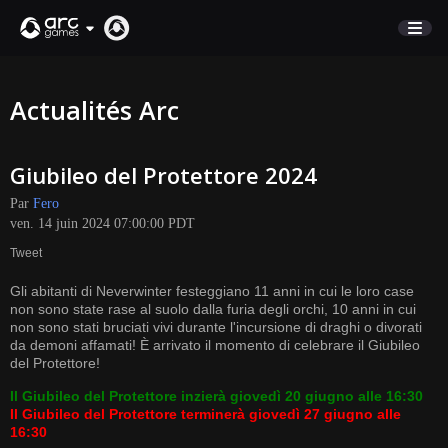
BOUTIQUE
Actualités Arc
SUPPORT
Giubileo del Protettore 2024
Connexion
Par
Fero
ven. 14 juin 2024 07:00:00 PDT
English
Tweet
Deutsch
Gli abitanti di Neverwinter festeggiano 11 anni in cui le loro case
Français
non sono state rase al suolo dalla furia degli orchi, 10 anni in cui
Italiano
non sono stati bruciati vivi durante l'incursione di draghi o divorati
da demoni affamati! È arrivato il momento di celebrare il Giubileo
Pусский
del Protettore!
Español
Il Giubileo del Protettore inzierà giovedì 20 giugno alle 16:30
Il Giubileo del Protettore terminerà giovedì 27 giugno alle
16:30