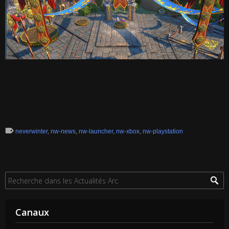
neverwinter
,
nw-news
,
nw-launcher
,
nw-xbox
,
nw-playstation
Canaux