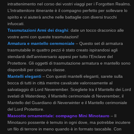
intrattenimento nel corso dei vostri viaggi per i Forgotten Realms.
L’Intrattenitore itinerante è il compagno perfetto per sollevare lo
spirito e vi aiuterà anche nelle battaglie con diversi trucchi
infuocati.
Trasmutazioni Armi dei draghi
: date un tocco draconico alle
vostre armi con queste trasmutazioni!
Armatura e mantello ceremoniale
– Questo set di armatura
trasmutabile in quattro pezzi è stato creato ispirandosi agli
stendardi dell’anniversario appesi per tutto l’Enclave del
Protettore. Gli oggetti di trasmutazione armatura e mantello sono
disponibili per ciascuna classe.
Mantelli eleganti
– Con questi mantelli eleganti, sarete sulla
bocca di tutti in città mentre cavalcate valorosamente al
salvataggio di Lord Neverember. Scegliete tra il Mantello dei Lord
svelati di Waterdeep, il Mantello cerimoniale di Neverember, il
Mantello del Guardiano di Neverwinter e il Mantello cerimoniale
del Lord Protettore.
Mascotte ornamentale: compagno Mini Minotauro
– Il
Minotauro possente è temuto in ogni dove, ma potrebbe incutere
un filo di terrore in meno quando è in formato tascabile. Con