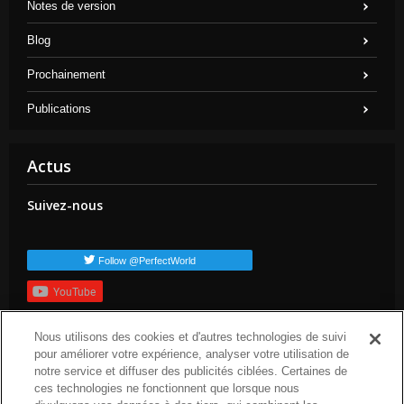
Notes de version
Blog
Prochainement
Publications
Actus
Suivez-nous
Follow @PerfectWorld
YouTube
S'inscrire
Nous utilisons des cookies et d'autres technologies de suivi
Balises populaires
pour améliorer votre expérience, analyser votre utilisation de
notre service et diffuser des publicités ciblées. Certaines de
dev-blog
arc-news
press-release
arc-steam
arc-upcoming
ces technologies ne fonctionnent que lorsque nous
arc-patch-nogtes