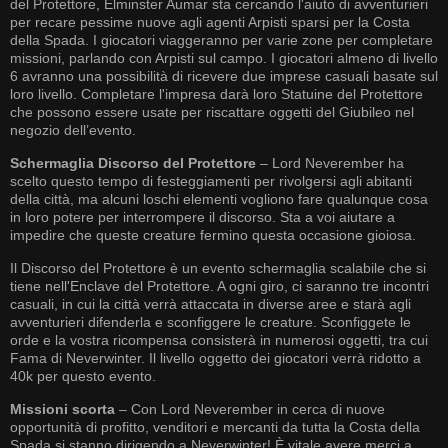
del Protettore, Elminster Aumar sta cercando l'aiuto di avventurieri
per recare pessime nuove agli agenti Arpisti sparsi per la Costa
della Spada. I giocatori viaggeranno per varie zone per completare
missioni, parlando con Arpisti sul campo. I giocatori almeno di livello
6 avranno una possibilità di ricevere due imprese casuali basate sul
loro livello. Completare l'impresa darà loro Statuine del Protettore
che possono essere usate per riscattare oggetti del Giubileo nel
negozio dell’evento.
Schermaglia Discorso del Protettore
– Lord Neverember ha
scelto questo tempo di festeggiamenti per rivolgersi agli abitanti
della città, ma alcuni loschi elementi vogliono fare qualunque cosa
in loro potere per interrompere il discorso. Sta a voi aiutare a
impedire che queste creature fermino questa occasione gioiosa.
Il Discorso del Protettore è un evento schermaglia scalabile che si
tiene nell'Enclave del Protettore. A ogni giro, ci saranno tre incontri
casuali, in cui la città verrà attaccata in diverse aree e starà agli
avventurieri difenderla e sconfiggere le creature. Sconfiggete le
orde e la vostra ricompensa consisterà in numerosi oggetti, tra cui
Fama di Neverwinter. Il livello oggetto dei giocatori verrà ridotto a
40k per questo evento.
Missioni scorta
– Con Lord Neverember in cerca di nuove
opportunità di profitto, venditori e mercanti da tutta la Costa della
Spada si stanno dirigendo a Neverwinter! È vitale avere merci a