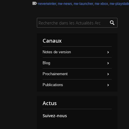
neverwinter
,
nw-news
,
nw-launcher
,
nw-xbox
,
nw-playstat
Canaux
Notes de version
Blog
Prochainement
Publications
Actus
Suivez-nous