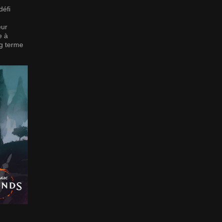
défi
eur
e à
ng terme