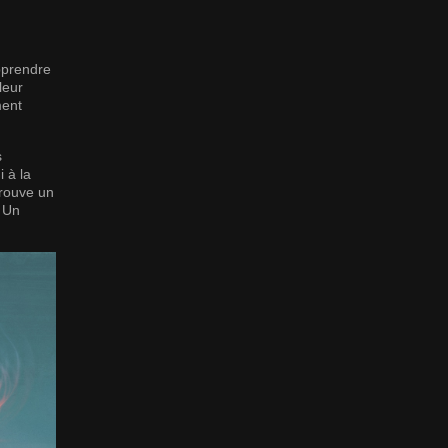
pprendre
leur
ment
s
 à la
trouve un
! Un