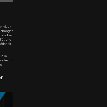
ux vieux
à changer
z évoluer
'être le
fléchit
us la
uvelles du
es
or