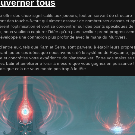
ouverner tous
offrir des choix significatifs aux joueurs, tout en servant de structure
 sont des touche-à-tout qui aiment essayer de nombreuses classes et a
èrent l'optimisation et vont se concentrer sur des points spécifiques de 
us, nous voulions capturer l'idée qu'un planeswalker prend progressive
 développe une connexion plus profonde avec le mana du Multivers.
d'entre eux, tels que Karn et Serra, sont parvenu à établir leurs propre
iant toutes ces idées que nous avons créé le système de Royaume, qui
e et concrétise votre expérience de planeswalker. Entre vos mains se 
ez bâtir et améliorer à loisir à mesure que vous gagnez en puissance 
ais que cela ne vous monte pas trop à la tête.