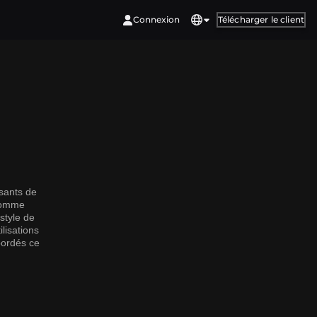
Connexion
Télécharger le client
isants de
 comme
 style de
lisations
bordés ce