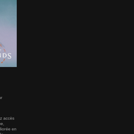
ur
n
ez accès
ue,
éliorée en