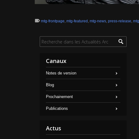
mtg-frontpage
,
mtg-featured
,
mtg-news
,
press-release
,
mtg
Canaux
Notes de version
Blog
Prochainement
Publications
Actus