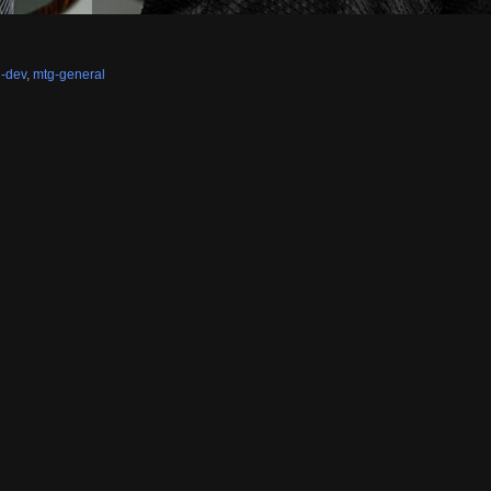
-dev
,
mtg-general