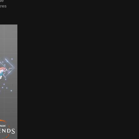
de
tres