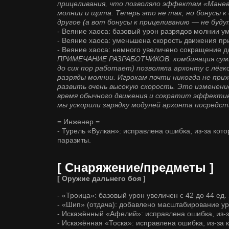
прицеливания, что позволяло эффектам «Манев
молнии и щита. Теперь это не так, но бонусы к
другое (а вот бонусы к прицеливанию — не буду
- Веяние хаоса: базовый урон разрядов молнии ум
- Веяние хаоса: уменьшена скорость движения п
- Веяние хаоса: немного увеличено сокращение д
ПРИМЕЧАНИЕ РАЗРАБОТЧИКОВ: комбинация сумми
до сих пор работает) позволяла архонту с лёг
разряды молнии. Игрокам почти никогда не при
развить очень высокую скорость. Это изменени
время обычного движения и сократит эффектив
мы ускорили зарядку модулей архонта посредст
= Инженер =
- Турель «Вулкан»: исправлена ошибка, из-за кото
паразиты.
[ Снаряжение/предметы ]
[ Оружие дальнего боя ]
- «Троица»: базовый урон увеличен с 42 до 44 ед. 
- «Шип» (отдача): добавлено масштабирование ур
- Искажённый «Афелий»: исправлена ошибка, из-з
- Искажённая «Тоска»: исправлена ошибка, из-за 