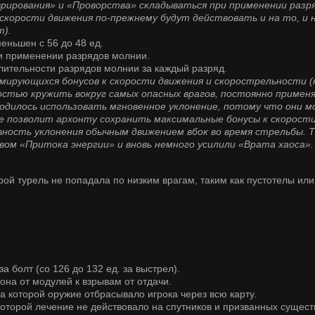
рирования» и «Проворства» складываться при применении разр
 скорости движения по-прежнему будут действовать и на то, и 
т).
еньшен с 56 до 48 ед.
ри применении разрядов молнии.
лительности разрядов молнии за каждый разряд.
рующихся бонусов к скорости движения и скорострельности (
костью кружить вокруг самых опасных врагов, постоянно примен
ходилось использовать мгновенное уклонение, потому что они м
е позволит архонту сохранить максимальные бонусы к скорости
ность уклонения обычным движением вбок во время стрельбы. 
вом «Притока энергии» и вновь немного усилили «Врата хаоса».
рой турель не попадала по низким врагам, таким как пустотелы или
за болт (со 126 до 132 ед. за выстрел).
она от модулей к взрывам от отдачи.
а которой оружие отбрасывало игрока через всю карту.
которой лечение не действовало на спутников и призванных сущест