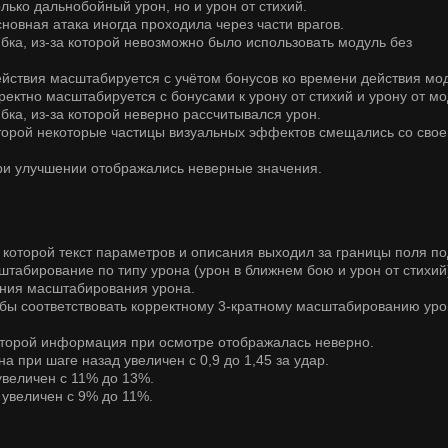
лько дальнобойный урон, но и урон от стихий.
сновная атака иногда проходила через части врагов.
бка, из-за которой невозможно было использовать модуль без
ействия масштабируется с учётом бонусов ко времени действия мо
ректно масштабируется с бонусами к урону от стихий и урону от мо
ка, из-за которой неверно рассчитывался урон.
оторой некоторые частицы визуальных эффектов смещались со свое
при улучшении отображались неверные значения.
которой текст параметров и описания выходил за границы поля по
табирование по типу урона (урон в ближнем бою и урон от стихий
ения масштабирования урона.
обы соответствовать корректному 3-кратному масштабированию ур
которой информация при осмотре отображалась неверно.
 при шаге назад увеличен с 0,9 до 1,45 за удар.
увеличен с 11% до 13%.
 увеличен с 9% до 11%.