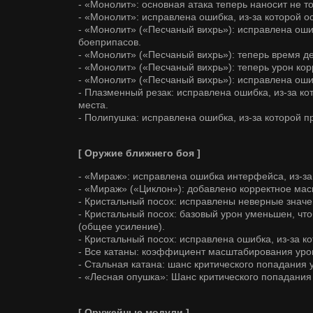
- «Монолит»: основная атака теперь наносит не то
- «Монолит»: исправлена ошибка, из-за которой о
- «Монолит» («Песчаный вихрь»): исправлена оши
боеприпасов.
- «Монолит» («Песчаный вихрь»): теперь время д
- «Монолит» («Песчаный вихрь»): теперь урон кор
- «Монолит» («Песчаный вихрь»): исправлена ошиб
- Плазменный резак: исправлена ошибка, из-за к
места.
- Полипушка: исправлена ошибка, из-за которой 
[ Оружие ближнего боя ]
- «Мираж»: исправлена ошибка интерфейса, из-за 
- «Мираж» («Циклон»): добавлено корректное масш
- Кристальный посох: исправлены неверные знач
- Кристальный посох: базовый урон уменьшен, чт
(общее усиление).
- Кристальный посох: исправлена ошибка, из-за 
- Все катаны: коэффициент масштабирования урона
- Стальная катана: шанс критического попадания 
- «Лесная опушка»: Шанс критического попадания
[ Оружейные модули ]