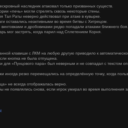
бескровный наследник атаковал только призванных существ.
гории «печь» могли стрелять сквозь некоторые стены.
я Тал Раты неверно действовал при атаке в кувырке.
аги оставались неактивными во время битвы с Хитрецом.
с винтовками и дробовиками редко попадали атаками ближнего боя
арь мог застрять, когда парил над Сплетением Корня.
занной клавиши с ЛКМ на любую другую приводило к автоматическ
если кнопка не была отпущена.
зки для «Пунцового пара» был неверным и не совпадал с текстом о
оки иногда резко перемещались на определённую точку, когда поль
ца» не всегда отображалась верно.
бы не появлялись снова, если игрок умирал во время выполнения 
t