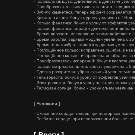
- Колокольчик шута: длительность действия увелич
- Преобразователь кинетического щита: зарядка 
- Зубило камнетёса: теперь эффект сохраняется
- Кристалл ахани: бонус к урону увеличен с 4% до
- Кольцо фанатика: бонус к урону от эффектов ув
- Кольцо фанатика: штраф к длительности действ
- Бремя дерзости: исправлено взаимодействие с
- Бремя рабства: зарядка модулей увеличена с 2
- Бремя гипнотизёра: штраф к здоровью уменьшен
- Поглощённое кольцо: исправлена ошибка, из-за
- Поглощённое кольцо: исправлена ошибка, из-за
- Преобразователь испарений: бонус к кислоте ув
- Кольцо матриарха: длительность увеличена с 5 д
- Сделка разорителя: убран скрытый урон от умен
- Тень горести: бонус к урону от эффектов увелич
- Электрошокер: бонус к урону электричеством ув
- Талисман солнца: бонус к урону огнём увеличен
[ Реликвии ]
- Скованное сердце: теперь при повторном испо
- Разбитое сердце: при использовании больше не 
[ Враги ]