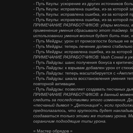
- Путь Кеулы: ускорение из других источников бол
- Путь Кеулы: исправлена ошибка, из-за которой 
- Путь Кеулы: исправлена ошибка, из-за которой 
- Путь Кеулы: исправлена ошибка, из-за которой
ПРИМЕЧАНИЕ РАЗРАБОТЧИКОВ: удары молнии, в
применение умения сбрасывало этот таймер. 
использовании умения молния будет бить так, к
- Путь Мейдры: урон от промозглости больше не в
- Путь Мейдры: теперь лечение должно стабильно
- Путь Мейдры: исправлена ошибка, из-за которо
ПРИМЕЧАНИЕ РАЗРАБОТЧИКОВ: Vash Cowaii в уж
- Путь Лайдузы: шанс получения бонуса к критиче
- Путь Лайдузы: к взрывам добавлен урон от стихи
- Путь Лайдузы: теперь масштабируется с «Ампли
- Путь Лайдузы: шкала восстановления умения те
повторной активации.
- Путь Лайдузы: позволяет создавать песчаных дь
ПРИМЕЧАНИЕ РАЗРАБОТЧИКОВ: в данный момент 
следить за последствиями этого изменения. Де
«песчаный дьявол > „Детонация“», если продол
предполагалось, что хрупкость будет накладыв
создаваться только этими же типами урона. Мы
ограничим подходящие типы урона.
= Мастер обрядов =