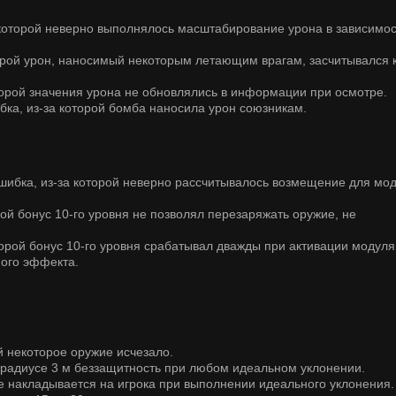
 которой неверно выполнялось масштабирование урона в зависимос
орой урон, наносимый некоторым летающим врагам, засчитывался 
торой значения урона не обновлялись в информации при осмотре.
ка, из-за которой бомба наносила урон союзникам.
шибка, из-за которой неверно рассчитывалось возмещение для мод
рой бонус 10-го уровня не позволял перезаряжать оружие, не
торой бонус 10-го уровня срабатывал дважды при активации модуля
ного эффекта.
й некоторое оружие исчезало.
в радиусе 3 м беззащитность при любом идеальном уклонении.
е накладывается на игрока при выполнении идеального уклонения.