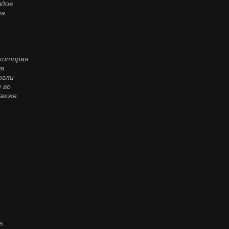
ядов
на
которая
яя
огли
 во
Также
в.