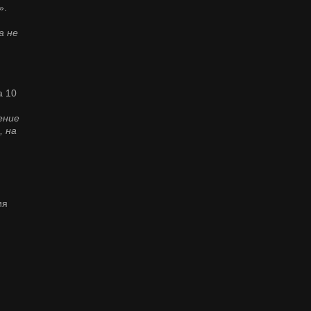
».
а не
а 10
ение
, на
ия