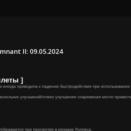
ant II: 09.05.2024
леты ]
ка иногда приводила к падению быстродействия при использовании
нескольких улучшений/отмен улучшения снаряжения могло привести
тображается при просмотре в рюкзаке Уоллеса.