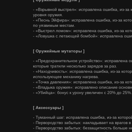
- «Взрывной выстрел»: исправлена ошибка, из-за
уровня оружия.
- «Песнь Эйфира»: исправлена ошибка, из-за кот
по уязвимым местам.
- «Выстрел ломом»: исправлена ошибка, из-за ко
- «Ловушка с летающей бомбой»: исправлена ошиб
[ Оружейные мутаторы ]
- «Предохранительное устройство»: исправлена о
которые тратили несколько зарядов за раз.
- «Находчивость»: исправлена ошибка, из-за кото
использующее механику нагрева.
- «Точка давления»: исправлена ошибка, из-за ко
- «Владыка оружия»: исправлено описание основ
- «Убийца»: бонус к урону увеличен с 20% до 25%.
[ Аксессуары ]
- Туманный шаг: исправлена ошибка, из-за которо
- Первородство забытых: накладывает на врагов 
- Первородство забытых: беззащитность больше н