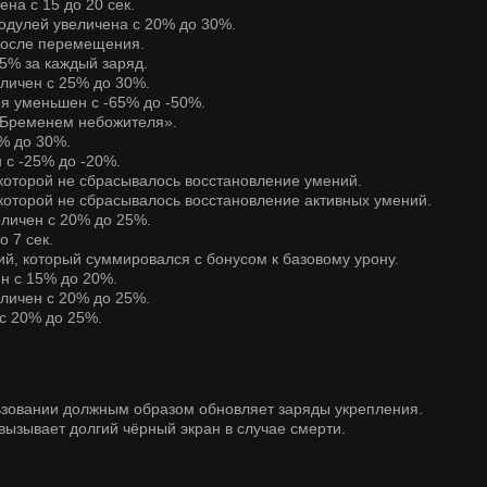
ена с 15 до 20 сек.
модулей увеличена с 20% до 30%.
 после перемещения.
 5% за каждый заряд.
еличен с 25% до 30%.
ия уменьшен с -65% до -50%.
 «Бременем небожителя».
5% до 30%.
 с -25% до -20%.
 которой не сбрасывалось восстановление умений.
 которой не сбрасывалось восстановление активных умений.
еличен с 20% до 25%.
о 7 сек.
ий, который суммировался с бонусом к базовому урону.
ен с 15% до 20%.
еличен с 20% до 25%.
 с 20% до 25%.
льзовании должным образом обновляет заряды укрепления.
вызывает долгий чёрный экран в случае смерти.