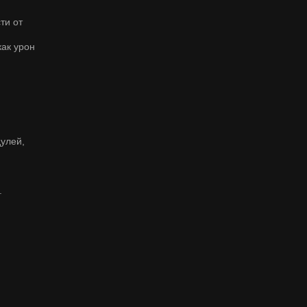
ти от
как урон
улей,
.