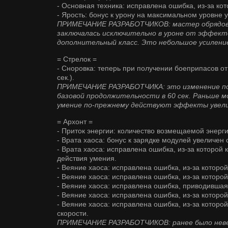
- Основная техника: исправлена ошибка, из-за к
- Ярость: бонус к урону на максимальном уровне 
ПРИМЕЧАНИЕ РАЗРАБОТЧИКОВ: мастер обрядов — 
заключалась исключительно в уроне от эффект
дополнительный класс. Это небольшое усиление
= Стрелок =
- Сноровка: теперь при получении боеприпасов от
сек.).
ПРИМЕЧАНИЕ РАЗРАБОТЧИКА: это изменение поз
базовой продолжительности в 60 сек. Раньше мо
умение по-прежнему действуют эффекты увели
= Архонт =
- Приток энергии: количество возмещаемой энерг
- Врата хаоса: бонус к зарядке модулей увеличен 
- Врата хаоса: исправлена ошибка, из-за которо
действия умения.
- Веяние хаоса: исправлена ошибка, из-за которо
- Веяние хаоса: исправлена ошибка, из-за котор
- Веяние хаоса: исправлена ошибка, приводивша
- Веяние хаоса: исправлена ошибка, из-за котор
- Веяние хаоса: исправлена ошибка, из-за котор
скорости.
ПРИМЕЧАНИЕ РАЗРАБОТЧИКОВ: ранее было неверн