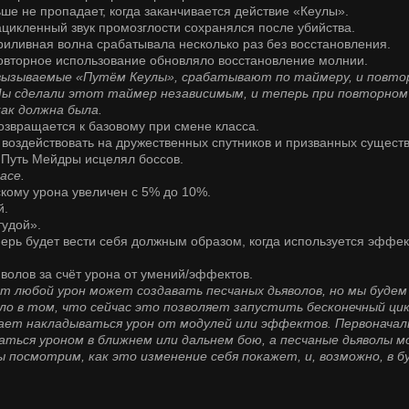
ьше не пропадает, когда заканчивается действие «Кеулы».
зацикленный звук промозглости сохранялся после убийства.
приливная волна срабатывала несколько раз без восстановления.
 повторное использование обновляло восстановление молнии.
ызываемые «Путём Кеулы», срабатывают по таймеру, и повто
Мы сделали этот таймер независимым, и теперь при повторном
ак должна была.
озвращается к базовому при смене класса.
 воздействовать на дружественных спутников и призванных существ
й Путь Мейдры исцелял боссов.
асе.
скому урона увеличен с 5% до 10%.
й.
тудой».
перь будет вести себя должным образом, когда используется эффек
яволов за счёт урона от умений/эффектов.
любой урон может создавать песчаных дьяволов, но мы будем
ло в том, что сейчас это позволяет запустить бесконечный ци
жает накладываться урон от модулей или эффектов. Первоначал
аться уроном в ближнем или дальнем бою, а песчаные дьяволы м
 посмотрим, как это изменение себя покажет, и, возможно, в 