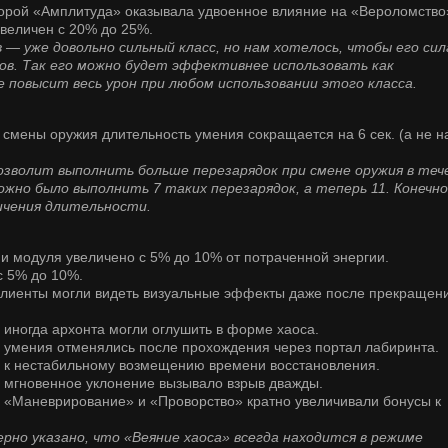
оторой «Амплитуда» оказывала удвоенное влияние на «Вероломство
увеличен с 20% до 25%.
уже довольно сильный класс, но нам хотелось, чтобы его сил
ов. Так его можно будет эффективнее использовать как
 повысит весь урон при любом использовании этого класса.
 смены оружия длительность умения сокращается на 6 сек. (а не н
волит выполнить больше перезарядок при смене оружия в теч
жно было выполнить 7 таких перезарядок, а теперь 11. Конечно
чения длительности.
ии модуля увеличено с 5% до 10% от потраченной энергии.
с 5% до 10%.
й клиенты могли видеть визуальные эффекты даже после прекращен
й иногда архонта могли оглушить в форме хаоса.
ой умения отменялись после прохождения через портал лабиринта.
я к нестабильному возмещению времени восстановления.
ой мгновенное уклонение вызывало взрыв дважды.
ой «Маневрирование» и «Проворство» кратно увеличивали бонусы к
о указано, что «Веяние хаоса» всегда находится в режиме