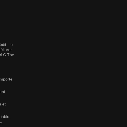
it : le
éliorer
u DLC The
importe
ont
s et
iable,
e.