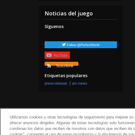
Noticias del juego
Síguenos
Follow @PerfectWorld
YouTube
Suscribirte
Etiquetas populares
press-release
arc-news
Utilizamos cookies y otras tecnologías de seguimiento para mejorar su e
ofrecer anuncios dirigidos. Algunas de estas tecnologías solo funcion
Sobre nosotros
Término
combinan los datos que reciben de nosotros con datos que reciben de ot
cookies", consiente el uso de estas tecnologías y la divulgación de su