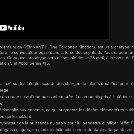
 premium de REMNANT II, The Forgotten Kingdom, est un archétype inéd
ture, le convocateur puise dans la force des esprits de Yaesha pour am
ices. Ce nouvel archétype sera disponible dès le 23 avril, à la sortie d
ion 5 et Xbox Series X|S.
al axé sur les talents accorde des charges de talents doublées pour n'
arge.
un orage suivi d'une puissante marée. Les ennemis pris à l'intérieur s
e.
 Mélancolie aux ennemis, ce qui augmente les dégâts élémentaires subi
s qui les ciblent.
ocateur de la puissance du sable pour lui permettre d'infliger l'effet Fr
dégâts critiques, en plus de déclencher une redoutable attaque de zon