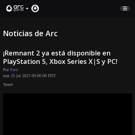
COMERCIO
Noticias de Arc
SOPORTE
¡Remnant 2 ya está disponible en
Iniciar sesión
PlayStation 5, Xbox Series X|S y PC!
Por
Fero
English
mar 25 jul 2023 09:00:00 PDT
Deutsch
Tweet
Français
Italiano
Pусский
Español