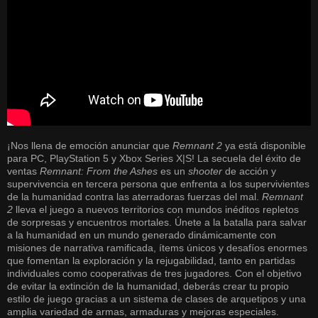
¡Nos llena de emoción anunciar que
Remnant 2
ya está disponible
para PC, PlayStation 5 y Xbox Series X|S! La secuela del éxito de
ventas
Remnant: From the Ashes
es un
shooter
de acción y
supervivencia en tercera persona que enfrenta a los supervivientes
de la humanidad contra las aterradoras fuerzas del mal.
Remnant
2
lleva el juego a nuevos territorios con mundos inéditos repletos
de sorpresas y encuentros mortales. Únete a la batalla para salvar
a la humanidad en un mundo generado dinámicamente con
misiones de narrativa ramificada, ítems únicos y desafíos enormes
que fomentan la exploración y la rejugabilidad, tanto en partidas
individuales como cooperativas de tres jugadores. Con el objetivo
de evitar la extinción de la humanidad, deberás crear tu propio
estilo de juego gracias a un sistema de clases de arquetipos y una
amplia variedad de armas, armaduras y mejoras especiales.