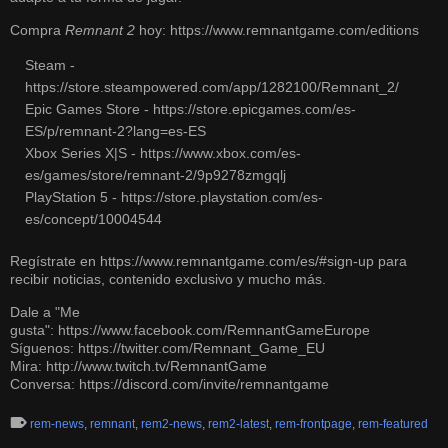
Compra
Remnant 2
hoy:
https://www.remnantgame.com/editions
Steam -
https://store.steampowered.com/app/1282100/Remnant_2/
Epic Games Store -
https://store.epicgames.com/es-
ES/p/remnant-2?lang=es-ES
Xbox Series X|S -
https://www.xbox.com/es-
es/games/store/remnant-2/9p9278zmgqlj
PlayStation 5 -
https://store.playstation.com/es-
es/concept/10004544
Regístrate en
https://www.remnantgame.com/es/#sign-up
para
recibir noticias, contenido exclusivo y mucho más.
Dale a "Me
gusta":
https://www.facebook.com/RemnantGameEurope
Síguenos:
https://twitter.com/Remnant_Game_EU
Mira:
http://www.twitch.tv/RemnantGame
Conversa:
https://discord.com/invite/remnantgame
rem-news
,
remnant
,
rem2-news
,
rem2-latest
,
rem-frontpage
,
rem-featured