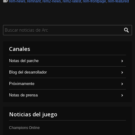
rem-news
,
remnant
,
rem2-news
,
rem2-latest
,
rem-frontpage
,
rem-featured
Canales
Notas del parche
Blog del desarrollador
Próximamente
Notas de prensa
Noticias del juego
Champions Online