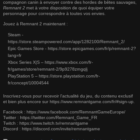
compagnon canin à envoyer contre des hordes de bêtes sauvages,
Remnant 2
met à votre disposition de quoi équiper votre
personnage pour correspondre à toutes vos envies.
Jouez à Remnant 2 maintenant :
Steam -
https://store.steampowered.com/app/1282100/Remnant_2/
Epic Games Store -
https://store.epicgames.com/fr/p/remnant-2?
lang=fr
Xbox Series X|S –
https://www.xbox.com/fr-
fr/games/store/remnant-2/9p9278zmgqlj
PlayStation 5 –
https://store.playstation.com/fr-
fr/concept/10004544
Inscrivez-vous pour recevoir l'actualité du jeu, du contenu exclusif
et bien plus encore sur
https://www.remnantgame.com/fr/#sign-up
.
Facebook :
https://www.facebook.com/RemnantGameEurope/
Twitter :
https://twitter.com/Remnant_Game_FR
Twitch :
https://www.twitch.tv/remnantgame
Discord :
https://discord.com/invite/remnantgame