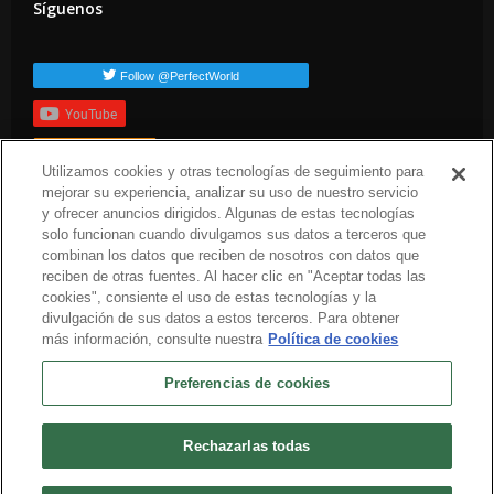
Síguenos
Follow @PerfectWorld
YouTube
Suscribirte
Utilizamos cookies y otras tecnologías de seguimiento para
Etiquetas populares
mejorar su experiencia, analizar su uso de nuestro servicio
y ofrecer anuncios dirigidos. Algunas de estas tecnologías
press-release
arc-news
solo funcionan cuando divulgamos sus datos a terceros que
combinan los datos que reciben de nosotros con datos que
reciben de otras fuentes. Al hacer clic en "Aceptar todas las
cookies", consiente el uso de estas tecnologías y la
divulgación de sus datos a estos terceros. Para obtener
más información, consulte nuestra
Política de cookies
Preferencias de cookies
Español
Sobre nosotros
Términos del servicio
Política de privacidad
Política de cookies
Rechazarlas todas
Desinstalar
Contacta con nosotros
Empleo
Preferencias de cookies
No vender o compartir mi información personal