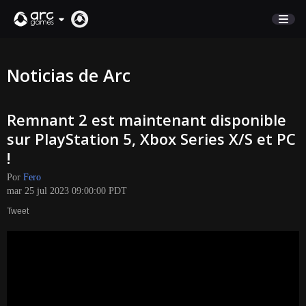
COMERCIO
Noticias de Arc
SOPORTE
Remnant 2 est maintenant disponible
Iniciar sesión
sur PlayStation 5, Xbox Series X/S et PC
!
English
Por
Fero
Deutsch
mar 25 jul 2023 09:00:00 PDT
Français
Tweet
Italiano
Pусский
Español