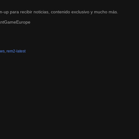
n-up
para recibir noticias, contenido exclusivo y mucho más.
nantGameEurope
ews
,
rem2-latest