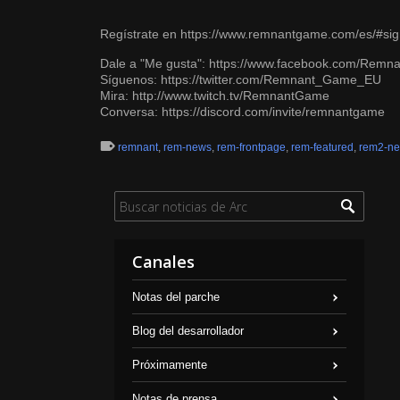
Regístrate en
https://www.remnantgame.com/es/#sig
Dale a "Me gusta":
https://www.facebook.com/Rem
Síguenos:
https://twitter.com/Remnant_Game_EU
Mira:
http://www.twitch.tv/RemnantGame
Conversa:
https://discord.com/invite/remnantgame
remnant
,
rem-news
,
rem-frontpage
,
rem-featured
,
rem2-n
Canales
Notas del parche
Blog del desarrollador
Próximamente
Notas de prensa