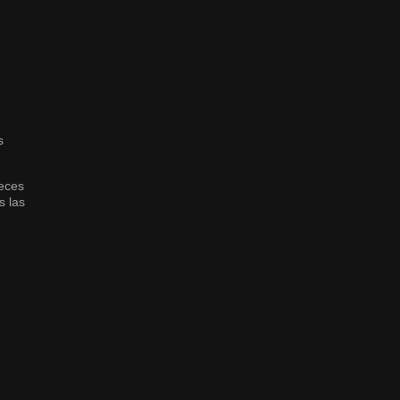
s
veces
s las