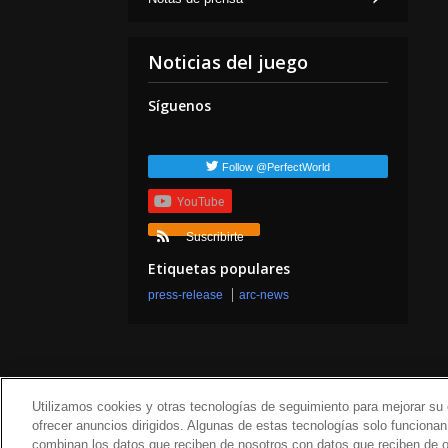
Noticias del juego
Síguenos
Follow @PerfectWorld
YouTube
Suscribirte
Etiquetas populares
press-release
arc-news
Utilizamos cookies y otras tecnologías de seguimiento para mejorar su e
ofrecer anuncios dirigidos. Algunas de estas tecnologías solo funcion
Sobre nosotros
Término
combinan los datos que reciben de nosotros con datos que reciben de ot