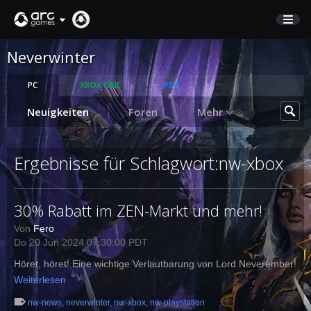
Neverwinter
MARKTPLATZ
KUNDENSERVICE
PC
XBOX ONE
PS4
Neuigkeiten
Foren
Mehr
Anmelden
Ergebnisse für Schlagwort:nw-xbox
English
Deutsch
30% Rabatt im ZEN-Markt und mehr!
Français
Italiano
Von
Fero
Do 20 Jun 2024 07:30:00 PDT
Pусский
Español
Höret, höret! Eine wichtige Verlautbarung von Lord Neverember!
Weiterlesen
nw-news
,
neverwinter
,
nw-xbox
,
nw-playstation