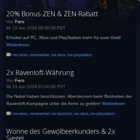
20% Bonus-ZEN & ZEN-Rabatt
Von
Fero
Mi 19 Jun 2024 09:00:00 PDT
Erhaltet auf PC, Xbox und PlayStation mehr für euer Geld!
Weiterlesen
nw-news
,
neverwinter
,
nw-xbox
,
nw-playstation
2x Ravenloft-Währung
Von
Fero
Mi 19 Jun 2024 07:00:00 PDT
Die Nebel haben beschlossen, Abenteurern beim Bestreiten der
Ravenloft-Kampagne unter die Arme zu greifen!
Weiterlesen
nw-news
,
neverwinter
,
nw-launcher
,
nw-xbox
,
nw-playstation
Wonne des Gewölbeerkunders & 2x
Siegel