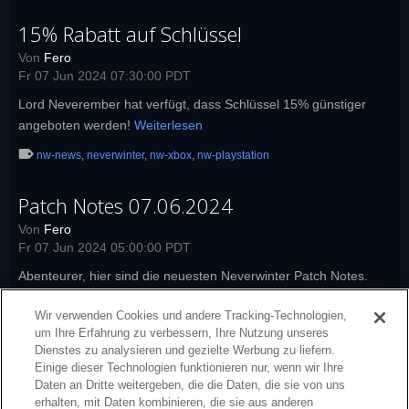
15% Rabatt auf Schlüssel
Von
Fero
Fr 07 Jun 2024 07:30:00 PDT
Lord Neverember hat verfügt, dass Schlüssel 15% günstiger
angeboten werden!
Weiterlesen
nw-news
,
neverwinter
,
nw-xbox
,
nw-playstation
Patch Notes 07.06.2024
Von
Fero
Fr 07 Jun 2024 05:00:00 PDT
Abenteurer, hier sind die neuesten Neverwinter Patch Notes.
Weiterlesen
Wir verwenden Cookies und andere Tracking-Technologien,
nw-news
,
neverwinter
,
nw-launcher
,
nw-patch-notes
,
nw-xbox
,
nw-
um Ihre Erfahrung zu verbessern, Ihre Nutzung unseres
playstation
,
patch-notes
Dienstes zu analysieren und gezielte Werbung zu liefern.
Einige dieser Technologien funktionieren nur, wenn wir Ihre
Daten an Dritte weitergeben, die die Daten, die sie von uns
erhalten, mit Daten kombinieren, die sie aus anderen