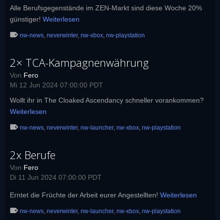
Alle Berufsgegenstände im ZEN-Markt sind diese Woche 20%
günstiger!
Weiterlesen
nw-news
,
neverwinter
,
nw-xbox
,
nw-playstation
2× TCA-Kampagnenwährung
Von
Fero
Mi 12 Jun 2024 07:00:00 PDT
Wollt ihr in The Cloaked Ascendancy schneller vorankommen?
Weiterlesen
nw-news
,
neverwinter
,
nw-launcher
,
nw-xbox
,
nw-playstation
2x Berufe
Von
Fero
Di 11 Jun 2024 07:00:00 PDT
Erntet die Früchte der Arbeit eurer Angestellten!
Weiterlesen
nw-news
,
neverwinter
,
nw-launcher
,
nw-xbox
,
nw-playstation