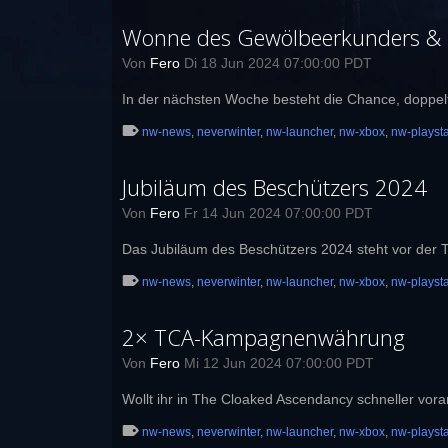
Wonne des Gewölbeerkunders & 2
Von
Fero
Di 18 Jun 2024 07:00:00 PDT
In der nächsten Woche besteht die Chance, doppe
nw-news
,
neverwinter
,
nw-launcher
,
nw-xbox
,
nw-playsta
Jubiläum des Beschützers 2024
Von
Fero
Fr 14 Jun 2024 07:00:00 PDT
Das Jubiläum des Beschützers 2024 steht vor der T
nw-news
,
neverwinter
,
nw-launcher
,
nw-xbox
,
nw-playsta
2× TCA-Kampagnenwährung
Von
Fero
Mi 12 Jun 2024 07:00:00 PDT
Wollt ihr in The Cloaked Ascendancy schneller v
nw-news
,
neverwinter
,
nw-launcher
,
nw-xbox
,
nw-playsta