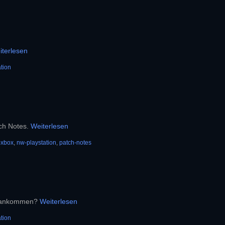
iterlesen
tion
tch Notes.
Weiterlesen
-xbox
,
nw-playstation
,
patch-notes
vorankommen?
Weiterlesen
tion