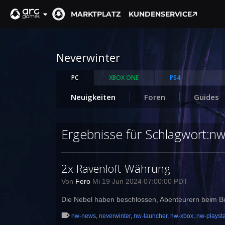
MARKTPLATZ
KUNDENSERVICE
Neverwinter
PC
XBOX ONE
PS4
Neuigkeiten
Foren
Guides
Ergebnisse für Schlagwort:nw
2x Ravenloft-Währung
Von
Fero
Mi 19 Jun 2024 07:00:00 PDT
Die Nebel haben beschlossen, Abenteurern beim Be
nw-news
,
neverwinter
,
nw-launcher
,
nw-xbox
,
nw-playsta