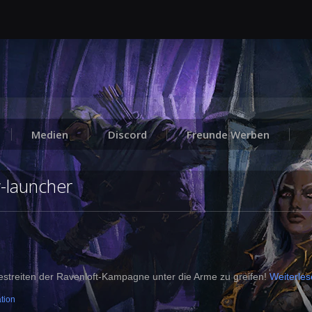
Medien
Discord
Freunde Werben
-launcher
streiten der Ravenloft-Kampagne unter die Arme zu greifen!
Weiterle
tion