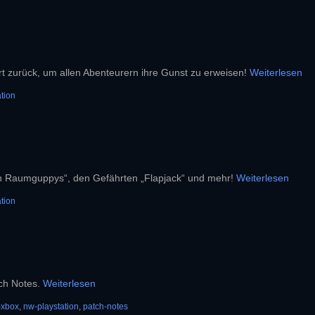
rt zurück, um allen Abenteurern ihre Gunst zu erweisen!
Weiterlesen
tion
 von Raumguppys“, den Gefährten „Flapjack“ und mehr!
Weiterlesen
tion
tch Notes.
Weiterlesen
-xbox
,
nw-playstation
,
patch-notes