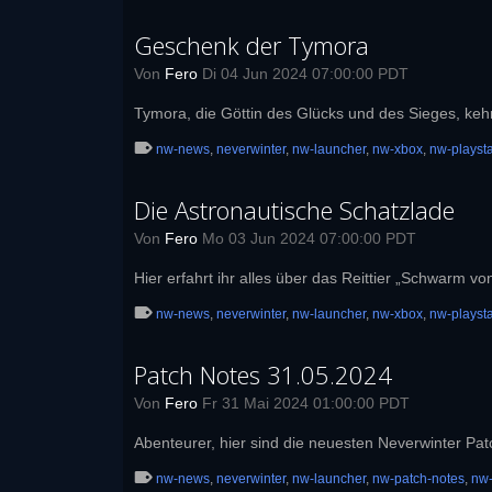
Geschenk der Tymora
Von
Fero
Di 04 Jun 2024 07:00:00 PDT
Tymora, die Göttin des Glücks und des Sieges, keh
nw-news
,
neverwinter
,
nw-launcher
,
nw-xbox
,
nw-playsta
Die Astronautische Schatzlade
Von
Fero
Mo 03 Jun 2024 07:00:00 PDT
Hier erfahrt ihr alles über das Reittier „Schwarm
nw-news
,
neverwinter
,
nw-launcher
,
nw-xbox
,
nw-playsta
Patch Notes 31.05.2024
Von
Fero
Fr 31 Mai 2024 01:00:00 PDT
Abenteurer, hier sind die neuesten Neverwinter Pa
nw-news
,
neverwinter
,
nw-launcher
,
nw-patch-notes
,
nw