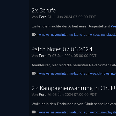
2x Berufe
Von
Fero
Di 11 Jun 2024 07:00:00 PDT
Erntet die Früchte der Arbeit eurer Angestellten!
We
nw-news
,
neverwinter
,
nw-launcher
,
nw-xbox
,
nw-playsta
Patch Notes 07.06.2024
Von
Fero
Fr 07 Jun 2024 05:00:00 PDT
Abenteurer, hier sind die neuesten Neverwinter Pa
nw-news
,
neverwinter
,
nw-launcher
,
nw-patch-notes
,
nw
2× Kampagnenwährung in Chult!
Von
Fero
Mi 05 Jun 2024 07:00:00 PDT
Wollt ihr in den Dschungeln von Chult schneller 
nw-news
,
neverwinter
,
nw-launcher
,
nw-xbox
,
nw-playsta