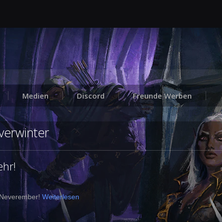
Medien
Discord
Freunde Werben
verwinter
hr!
d Neverember!
Weiterlesen