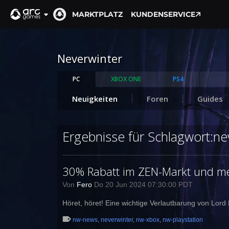
MARKTPLATZ
KUNDENSERVICE
Neverwinter
PC
XBOX ONE
PS4
Neuigkeiten
Foren
Guides
Ergebnisse für Schlagwort:ne
30% Rabatt im ZEN-Markt und me
Von
Fero
Do 20 Jun 2024 07:30:00 PDT
Höret, höret! Eine wichtige Verlautbarung von Lor
nw-news
,
neverwinter
,
nw-xbox
,
nw-playstation