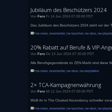
Jubiläum des Beschützers 2024
Von
Fero
Fr 14 Jun 2024 07:00:00 PDT
Das Jubiläum des Beschützers 2024 steht vor der T
nw-news
,
neverwinter
,
nw-launcher
,
nw-xbox
,
nw-playsta
20% Rabatt auf Berufe & VIP-Ang
Von
Fero
Do 13 Jun 2024 07:30:00 PDT
Alle Berufsgegenstände im ZEN-Markt sind diese 
nw-news
,
neverwinter
,
nw-xbox
,
nw-playstation
2× TCA-Kampagnenwährung
Von
Fero
Mi 12 Jun 2024 07:00:00 PDT
Wollt ihr in The Cloaked Ascendancy schneller v
nw-news
,
neverwinter
,
nw-launcher
,
nw-xbox
,
nw-playsta