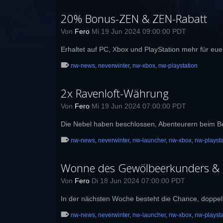
20% Bonus-ZEN & ZEN-Rabatt
Von
Fero
Mi 19 Jun 2024 09:00:00 PDT
Erhaltet auf PC, Xbox und PlayStation mehr für eu
nw-news
,
neverwinter
,
nw-xbox
,
nw-playstation
2x Ravenloft-Währung
Von
Fero
Mi 19 Jun 2024 07:00:00 PDT
Die Nebel haben beschlossen, Abenteurern beim Be
nw-news
,
neverwinter
,
nw-launcher
,
nw-xbox
,
nw-playsta
Wonne des Gewölbeerkunders & 2
Von
Fero
Di 18 Jun 2024 07:00:00 PDT
In der nächsten Woche besteht die Chance, doppe
nw-news
,
neverwinter
,
nw-launcher
,
nw-xbox
,
nw-playsta