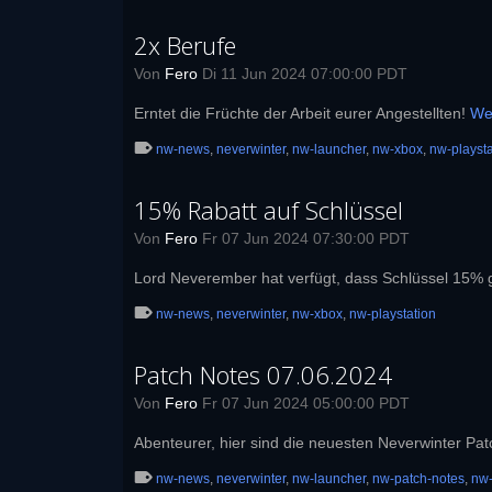
2x Berufe
Von
Fero
Di 11 Jun 2024 07:00:00 PDT
Erntet die Früchte der Arbeit eurer Angestellten!
We
nw-news
,
neverwinter
,
nw-launcher
,
nw-xbox
,
nw-playsta
15% Rabatt auf Schlüssel
Von
Fero
Fr 07 Jun 2024 07:30:00 PDT
Lord Neverember hat verfügt, dass Schlüssel 15%
nw-news
,
neverwinter
,
nw-xbox
,
nw-playstation
Patch Notes 07.06.2024
Von
Fero
Fr 07 Jun 2024 05:00:00 PDT
Abenteurer, hier sind die neuesten Neverwinter Pa
nw-news
,
neverwinter
,
nw-launcher
,
nw-patch-notes
,
nw