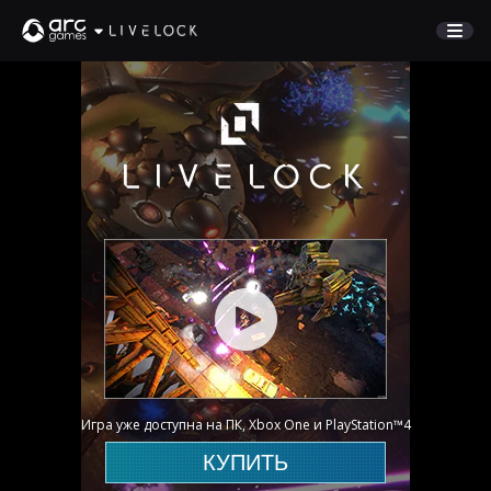
СЮЖЕТ
ПЕРСОНАЖИ
Хекс
МАТЕРИАЛЫ
Авангард
ПОДДЕРЖКА
Катализатор
English
Купить
Deutsch
Français
Pусский
Игра уже доступна на ПК, Xbox One и PlayStation™4
КУПИТЬ