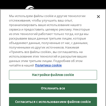
Мы используем файлы cookie и другие технологии
отслеживания, чтобы улучшить ваш опыт,
проанализировать ваше использование нашего
сервиса и предоставить целевую рекламу. Некоторые
из этих технологий работают только тогда, когда мы
раскрываем ваши данные третьим лицам, которые
Fantasy Violence
объединяют данные, полученные от нас, с данными,
Mild Language
полученными из других источников. Нажимая
«Принять все файлы cookie», вы соглашаетесь на
использование этих технологий и раскрытие ваших
данных этим третьим лицам. Подробнее об этом
читайте в нашей
Политика cookie
Настройки файлов cookie
О НАС
УСЛОВИЯ ПРЕДОСТАВЛЕНИЯ УСЛУГ
Отклонить все
ПОЛИТИКА КОНФИДЕНЦИАЛЬНОСТИ
ПОЛИТИКА COOKIE
ПОДДЕРЖКА
СВЯЗАТЬСЯ С НАМИ
ВАКАНСИИ
НАСТРОЙКИ ФАЙЛОВ COOKIE
НЕ ПРОДАВАЙТЕ И НЕ РАСПРОСТРАНЯЙТЕ
Согласиться с использованием файлов cookie
МОЮ ПЕРСОНАЛЬНУЮ ИНФОРМАЦИЮ