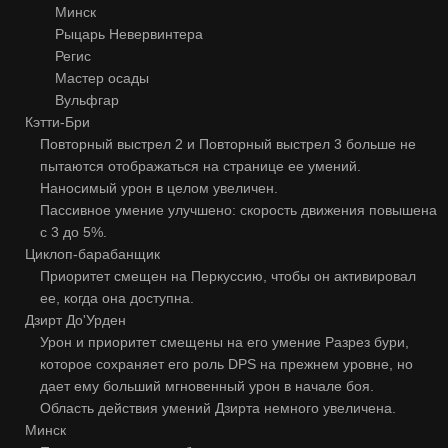
Минск
Рыцарь Невервинтера
Регис
Мастер осады
Вульфгар
Кэтти-Бри
Повторный выстрел 2 и Повторный выстрел 3 больше не
пытаются отображаться на странице ее умений.
Наносимый урон в целом увеличен.
Пассивное умение улучшено: скорость движения повышена
с 3 до 5%.
Циклоп-барабанщик
Приоритет смещен на Перкуссию, чтобы он активировал
ее, когда она доступна.
Дзирт До'Урден
Урон и приоритет смещены на его умение Разрез бури,
которое сохраняет его роль DPS на прежнем уровне, но
дает ему больший мгновенный урон в начале боя.
Область действия умений Дзирта немного увеличена.
Минск