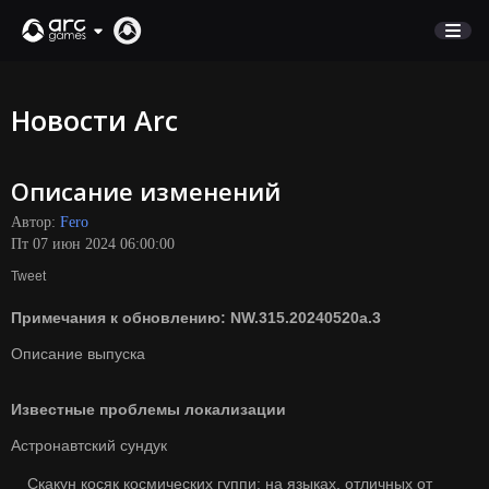
МАГАЗИН
Новости Arc
ПОДДЕРЖКА
Описание изменений
Вход
Автор:
Fero
Пт 07 июн 2024 06:00:00
English
Tweet
Deutsch
Примечания к обновлению: NW.315.20240520a.3
Français
Italiano
Описание выпуска
Pусский
Известные проблемы локализации
Español
Астронавтский сундук
Скакун косяк космических гуппи: на языках, отличных от