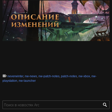
neverwinter
,
nw-news
,
nw-patch-notes
,
patch-notes
,
nw-xbox
,
nw-
playstation
,
nw-launcher