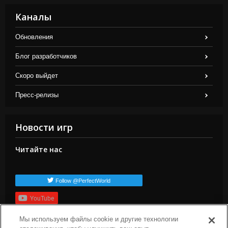
Каналы
Обновления
Блог разработчиков
Скоро выйдет
Пресс-релизы
Новости игр
Читайте нас
Follow @PerfectWorld
YouTube
Подписаться
Мы используем файлы cookie и другие технологии