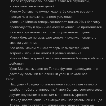
После корректировки баланса является спутником,
атакующим несколько целей.
Минску больше не нужно гладить Бу столько времени,
прежде чем наложить на него усиление.
Усиление Минска теперь составляет только 2% к боевому
преимуществу и принимаемому лечению, но применяется
ко всем соратникам (не только к участникам группы).
Минск больше не вызывает дополнительную ненависть
своими умениями.
Все атаки мечом Минска теперь называются «Меч,
встречай зло», а не имеют 3 разных названия.
Умение Меч, встречай зло имеет немного большую область
действия.
Урон Минска смещен на Триста фунтов правосудия, что
дает ему больший мгновенный урон в начале боя.
Регис
Наш давний лидер по мгновенному урону стал немного
слабее, чтобы его мгновенный урон больше соответствовал
другим спутникам с высоким мгновенным уроном.
Период восстановления Смерча клинков уменьшен с 15 до
12 сек., что снижает его мгновенный урон на такое же