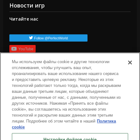
Новости игр
Читайте нас
Follow @PerfectWorld
YouTube
Подписаться
Мы используем файлы cookie и другие технологии
отслеживания, чтобы улучшить ваш опыт,
Популярные теги
проанализировать ваше использование нашего сервиса
и предоставить целевую рекламу. Некоторые из этих
dev-blog
arc-news
press-release
arc-steam
arc-upcoming
технологий работают только тогда, когда мы раскрываем
arc-patch-notes
ваши данные третьим лицам, которые объединяют
данные, полученные от нас, с данными, полученными из
других источников. Нажимая «Принять все файлы
cookie», вы соглашаетесь на использование этих
технологий и раскрытие ваших данных этим третьим
лицам. Подробнее об этом читайте в нашей
Политика
cookie
Pусский
Настройки файлов cookie