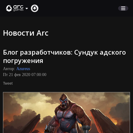
МАГАЗИН
Новости Arc
ПОДДЕРЖКА
Блог разработчиков: Сундук адского
Вход
погружения
Автор:
Azureus
English
Пт 21 фев 2020 07:00:00
Deutsch
Tweet
Français
Italiano
Pусский
Español